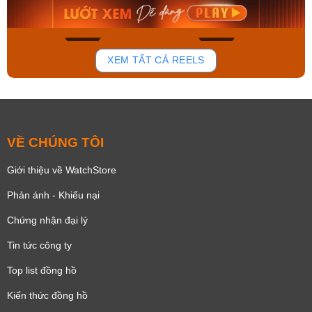
Mua ngay
Mua ngay
136
81
XEM TẤT CẢ REELS
VỀ CHÚNG TÔI
Giới thiệu về WatchStore
Phản ánh - Khiếu nại
Chứng nhận đại lý
Tin tức công ty
Top list đồng hồ
Kiến thức đồng hồ