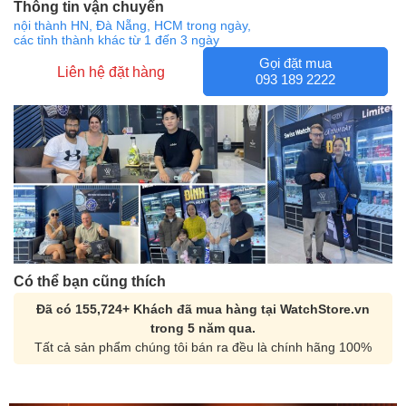
Thông tin vận chuyển
nội thành HN, Đà Nẵng, HCM trong ngày,
các tỉnh thành khác từ 1 đến 3 ngày
Gọi đặt mua
Liên hệ đặt hàng
093 189 2222
Có thể bạn cũng thích
Đã có 155,724+ Khách đã mua hàng tại WatchStore.vn
trong 5 năm qua.
Tất cả sản phẩm chúng tôi bán ra đều là chính hãng 100%
Orient Nam RA-
Casio Nam MTS-
AA0B05R19B
115D-1AVDF
9.480.000₫
2.823.000₫
8.058.000₫
2.399.550₫