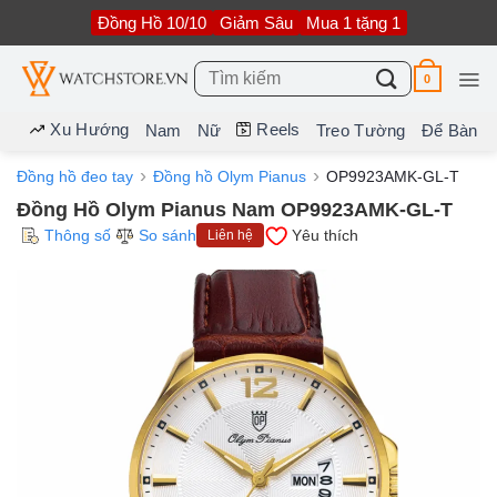
Bỏ
Đồng Hồ 10/10
Giảm Sâu
Mua 1 tặng 1
qua
nội
dung
Tìm
0
kiếm:
Xu Hướng
Reels
Nam
Nữ
Treo Tường
Để Bàn
Đồng hồ đeo tay
Đồng hồ Olym Pianus
OP9923AMK-GL-T
Đồng Hồ Olym Pianus Nam OP9923AMK-GL-T
Thông số
So sánh
Yêu thích
Liên hệ