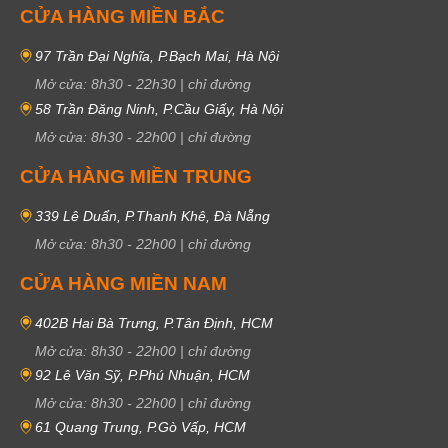
CỬA HÀNG MIỀN BẮC
97 Trần Đại Nghĩa, P.Bạch Mai, Hà Nội
Mở cửa:
8h30
-
22h30
|
chỉ đường
58 Trần Đăng Ninh, P.Cầu Giấy, Hà Nội
Mở cửa:
8h30
-
22h00
|
chỉ đường
CỬA HÀNG MIỀN TRUNG
339 Lê Duẩn, P.Thanh Khê, Đà Nẵng
Mở cửa:
8h30
-
22h00
|
chỉ đường
CỬA HÀNG MIỀN NAM
402B Hai Bà Trưng, P.Tân Định, HCM
Mở cửa:
8h30
-
22h00
|
chỉ đường
92 Lê Văn Sỹ, P.Phú Nhuận, HCM
Mở cửa:
8h30
-
22h00
|
chỉ đường
61 Quang Trung, P.Gò Vấp, HCM