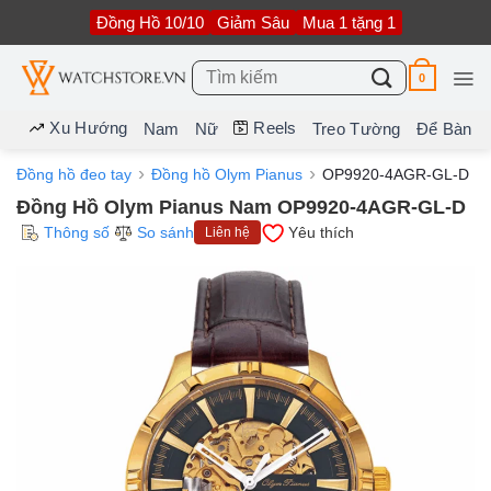
Bỏ
Đồng Hồ 10/10
Giảm Sâu
Mua 1 tặng 1
qua
nội
dung
Tìm
0
kiếm:
Xu Hướng
Reels
Nam
Nữ
Treo Tường
Để Bàn
Đồng hồ đeo tay
Đồng hồ Olym Pianus
OP9920-4AGR-GL-D
Đồng Hồ Olym Pianus Nam OP9920-4AGR-GL-D
Thông số
So sánh
Yêu thích
Liên hệ