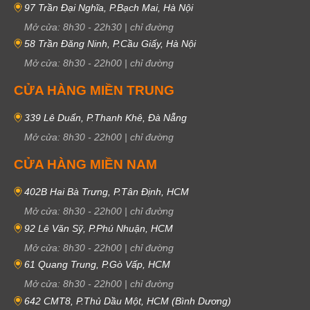
97 Trần Đại Nghĩa, P.Bạch Mai, Hà Nội
Mở cửa:
8h30
-
22h30
|
chỉ đường
58 Trần Đăng Ninh, P.Cầu Giấy, Hà Nội
Mở cửa:
8h30
-
22h00
|
chỉ đường
CỬA HÀNG MIỀN TRUNG
339 Lê Duẩn, P.Thanh Khê, Đà Nẵng
Mở cửa:
8h30
-
22h00
|
chỉ đường
CỬA HÀNG MIỀN NAM
402B Hai Bà Trưng, P.Tân Định, HCM
Mở cửa:
8h30
-
22h00
|
chỉ đường
92 Lê Văn Sỹ, P.Phú Nhuận, HCM
Mở cửa:
8h30
-
22h00
|
chỉ đường
61 Quang Trung, P.Gò Vấp, HCM
Mở cửa:
8h30
-
22h00
|
chỉ đường
642 CMT8, P.Thủ Dầu Một, HCM (Bình Dương)