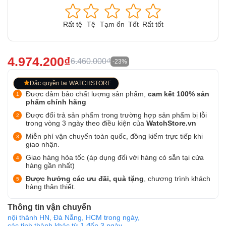
Rất tệ
Tệ
Tạm ổn
Tốt
Rất tốt
4.974.200₫
6.460.000₫
-23%
Đặc quyền tại WATCHSTORE
Được đảm bảo chất lượng sản phẩm,
cam kết 100% sản
phẩm chính hãng
Được đổi trả sản phẩm trong trường hợp sản phẩm bị lỗi
trong vòng 3 ngày theo điều kiện của
WatchStore.vn
Miễn phí vận chuyển toàn quốc, đồng kiểm trực tiếp khi
giao nhận.
Giao hàng hỏa tốc (áp dụng đối với hàng có sẵn tại cửa
hàng gần nhất)
Được hưởng các ưu đãi, quà tặng
, chương trình khách
hàng thân thiết.
Thông tin vận chuyển
nội thành HN, Đà Nẵng, HCM trong ngày,
các tỉnh thành khác từ 1 đến 3 ngày