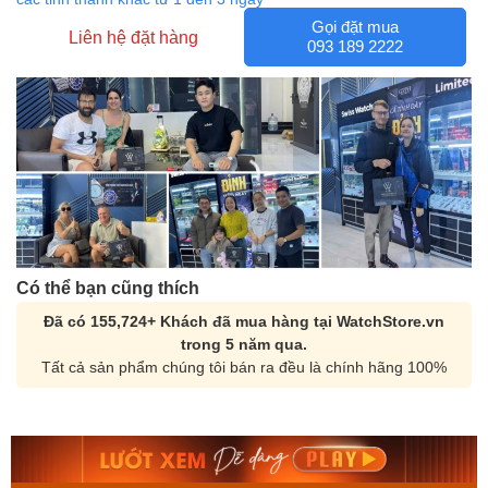
Gọi đặt mua
Liên hệ đặt hàng
093 189 2222
Có thể bạn cũng thích
Đã có 155,724+ Khách đã mua hàng tại WatchStore.vn
trong 5 năm qua.
Tất cả sản phẩm chúng tôi bán ra đều là chính hãng 100%
Orient Nam RA-
Casio Nam MTS-
AA0B05R19B
115D-1AVDF
9.480.000₫
2.823.000₫
8.058.000₫
2.399.550₫
Mua ngay
Mua ngay