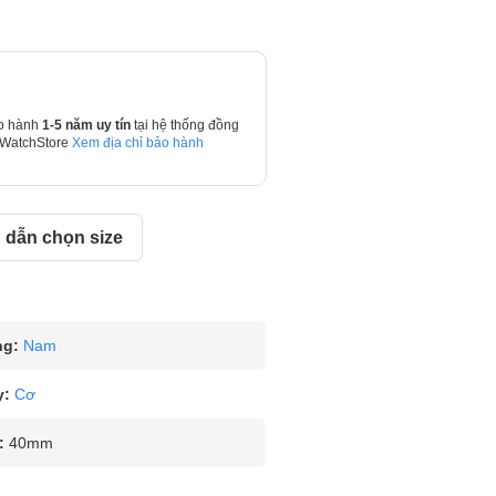
o hành
1-5 năm uy tín
tại hệ thống đồng
 WatchStore
Xem địa chỉ bảo hành
dẫn chọn size
ng:
Nam
y:
Cơ
:
40mm