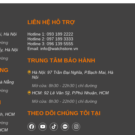
C
LIÊN HỆ HỖ TRỢ
i, Hà Nội
Hotline 1: 093 189 2222
Hotline 2: 097 189 3333
ường
Hotline 3: 096 139 5555
Email: info@watchstore.vn
y, Hà Nội
ường
TRUNG TÂM BẢO HÀNH
UNG
Hà Nội: 97 Trần Đại Nghĩa, P.Bạch Mai, Hà
Nội
Đà Nẵng
Mở cửa:
8h30
-
22h30
|
chỉ đường
ường
HCM: 92 Lê Văn Sỹ, P.Phú Nhuận, HCM
Mở cửa:
8h30
-
22h00
|
chỉ đường
M
THEO DÕI CHÚNG TÔI TẠI
nh, HCM
ường
 HCM