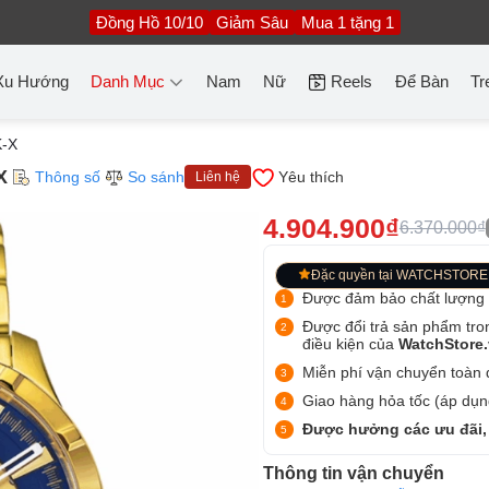
Đồng Hồ 10/10
Giảm Sâu
Mua 1 tặng 1
Xu Hướng
Danh Mục
Nam
Nữ
Reels
Để Bàn
Tr
-X
X
Thông số
So sánh
Yêu thích
Liên hệ
4.904.900₫
6.370.000₫
Đặc quyền tại WATCHSTORE
Được đảm bảo chất lượng
Được đổi trả sản phẩm tro
điều kiện của
WatchStore
Miễn phí vận chuyển toàn q
Giao hàng hỏa tốc (áp dụng
Được hưởng các ưu đãi,
Thông tin vận chuyển