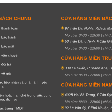
 SÁCH CHUNG
CỬA HÀNG MIỀN BẮ
 thanh toán
97 Trần Đại Nghĩa, P.Bạch Ma
Mở cửa:
8h30
-
22h30
|
chỉ đ
h bảo hành
58 Trần Đăng Ninh, P.Cầu Giấ
h bảo mật
Mở cửa:
8h30
-
22h00
|
chỉ đ
 vận chuyển
CỬA HÀNG MIỀN TR
đổi trả
339 Lê Duẩn, P.Thanh Khê, 
 về giá
Mở cửa:
8h30
-
22h00
|
chỉ đ
c tiếp nhận và phản ánh, yêu
CỬA HÀNG MIỀN NA
nại
402B Hai Bà Trưng, P.Tân Đị
iện hoặc hạn chế trong việc cung
óa, dịch vụ
Mở cửa:
8h30
-
22h00
|
chỉ đ
92 Lê Văn Sỹ, P.Phú Nhuận,
các trang TMĐT