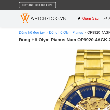
Bỏ
HOTLINE: 093.189.2222
qua
nội
dung
Giảm Sâu
Đồng hồ đeo tay
Đồng hồ Olym Pianus
OP9920-4AGK
Đồng Hồ Olym Pianus Nam OP9920-4AGK-