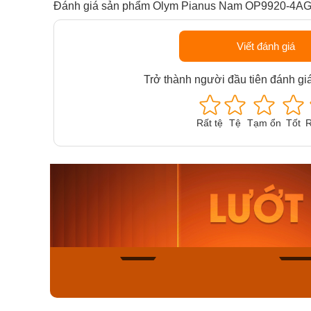
Đánh giá sản phẩm Olym Pianus Nam OP9920-4A
Viết đánh giá
Trở thành người đầu tiên đánh gi
Rất tệ
Tệ
Tạm ổn
Tốt
R
Orient Nam RA-
Casio N
AA0B05R19B
115D-1A
9.480.000₫
2.823.000
8.058.000₫
2.399.5
Mua ngay
Mua ng
168