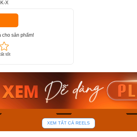
GK-X
á cho sản phẩm!
ất tốt
am MTS-
Casio Nam MTS-
Casio U
VDF
RS100L-1AVDF
230EL-
₫
4.276.000₫
2.117.0
50₫
3.634.600₫
1.799.
ay
Mua ngay
Mua 
94
48
XEM TẤT CẢ REELS