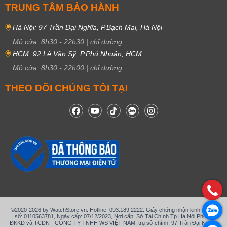
TRUNG TÂM BẢO HÀNH
Hà Nội: 97 Trần Đại Nghĩa, P.Bạch Mai, Hà Nội
Mở cửa:
8h30
-
22h30
|
chỉ đường
HCM: 92 Lê Văn Sỹ, P.Phú Nhuận, HCM
Mở cửa:
8h30
-
22h00
|
chỉ đường
THEO DÕI CHÚNG TÔI TẠI
©2020-2026 by WatchStore.vn. Hotline: 093.189.2222. Giấy chứng nhận kinh doanh
số: 0110563781, Ngày cấp: 07/12/2023, Nơi cấp: Sở Tài Chính Tp Hà Nội Phòng
ĐKKD và TCDN - CÔNG TY TNHH WS VIỆT NAM, trụ sở chính: 97 Trần Đại Nghĩa,