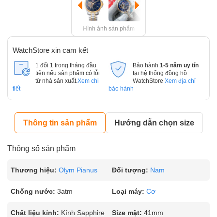
Hình ảnh sản phẩm
WatchStore xin cam kết
1 đổi 1 trong tháng đầu
Bảo hành
1-5 năm uy tín
tiên nếu sản phẩm có lỗi
tại hệ thống đồng hồ
từ nhà sản xuất.
Xem chi
WatchStore
Xem địa chỉ
tiết
bảo hành
Thông tin sản phẩm
Hướng dẫn chọn size
Thông số sản phẩm
Thương hiệu:
Olym Pianus
Đối tượng:
Nam
Chống nước:
3atm
Loại máy:
Cơ
Chất liệu kính:
Kính Sapphire
Size mặt:
41mm