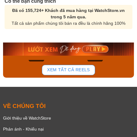
Có thể bạn cũng thích
Đã có 155,724+ Khách đã mua hàng tại WatchStore.vn
trong 5 năm qua.
Tất cả sản phẩm chúng tôi bán ra đều là chính hãng 100%
Orient Nam RA-
Casio Nam MTS-
AA0B05R19B
115D-1AVDF
9.480.000₫
2.823.000₫
8.058.000₫
2.399.550₫
Mua ngay
Mua ngay
150
84
XEM TẤT CẢ REELS
VỀ CHÚNG TÔI
Giới thiệu về WatchStore
Phản ánh - Khiếu nại