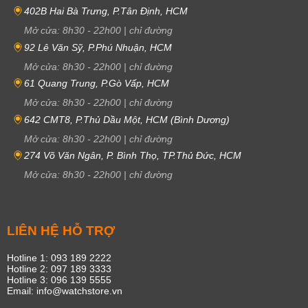
402B Hai Bà Trưng, P.Tân Định, HCM
Mở cửa:
8h30
-
22h00
|
chỉ đường
92 Lê Văn Sỹ, P.Phú Nhuận, HCM
Mở cửa:
8h30
-
22h00
|
chỉ đường
61 Quang Trung, P.Gò Vấp, HCM
Mở cửa:
8h30
-
22h00
|
chỉ đường
642 CMT8, P.Thủ Dầu Một, HCM (Bình Dương)
Mở cửa:
8h30
-
22h00
|
chỉ đường
274 Võ Văn Ngân, P. Bình Thọ, TP.Thủ Đức, HCM
Mở cửa:
8h30
-
22h00
|
chỉ đường
LIÊN HỆ HỖ TRỢ
Hotline 1: 093 189 2222
Hotline 2: 097 189 3333
Hotline 3: 096 139 5555
Email: info@watchstore.vn