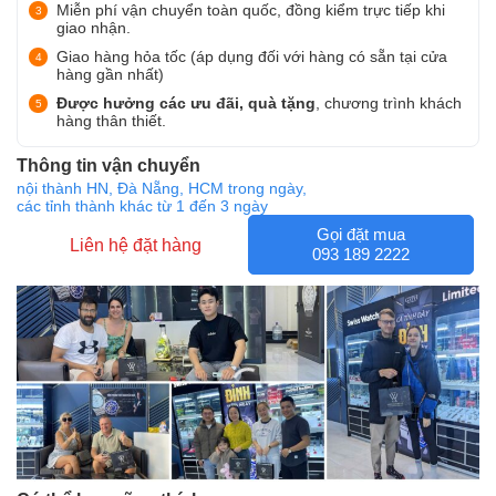
Miễn phí vận chuyển toàn quốc, đồng kiểm trực tiếp khi
giao nhận.
Giao hàng hỏa tốc (áp dụng đối với hàng có sẵn tại cửa
hàng gần nhất)
Được hưởng các ưu đãi, quà tặng
, chương trình khách
hàng thân thiết.
Thông tin vận chuyển
nội thành HN, Đà Nẵng, HCM trong ngày,
các tỉnh thành khác từ 1 đến 3 ngày
Gọi đặt mua
Liên hệ đặt hàng
093 189 2222