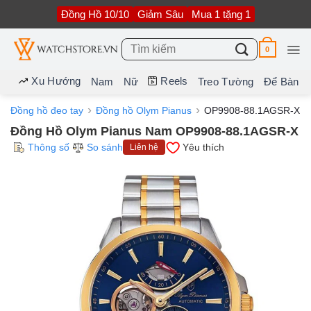
Bỏ
Đồng Hồ 10/10
Giảm Sâu
Mua 1 tặng 1
qua
nội
dung
Tìm
0
kiếm:
Xu Hướng
Reels
Nam
Nữ
Treo Tường
Để Bàn
Đồng hồ đeo tay
Đồng hồ Olym Pianus
OP9908-88.1AGSR-X
Đồng Hồ Olym Pianus Nam OP9908-88.1AGSR-X
Thông số
So sánh
Yêu thích
Liên hệ