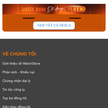
8.058.000₫
2.399.550₫
Mua ngay
Mua ngay
135
81
XEM TẤT CẢ REELS
VỀ CHÚNG TÔI
Giới thiệu về WatchStore
Phản ánh - Khiếu nại
Chứng nhận đại lý
Tin tức công ty
Top list đồng hồ
Kiến thức đồng hồ