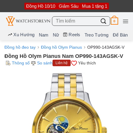
Bỏ
Đồng Hồ 10/10
Giảm Sâu
Mua 1 tặng 1
qua
nội
dung
Tìm
0
kiếm:
Xu Hướng
Reels
Nam
Nữ
Treo Tường
Để Bàn
Đồng hồ đeo tay
Đồng hồ Olym Pianus
OP990-143AGSK-V
Đồng Hồ Olym Pianus Nam OP990-143AGSK-V
Thông số
So sánh
Yêu thích
Liên hệ