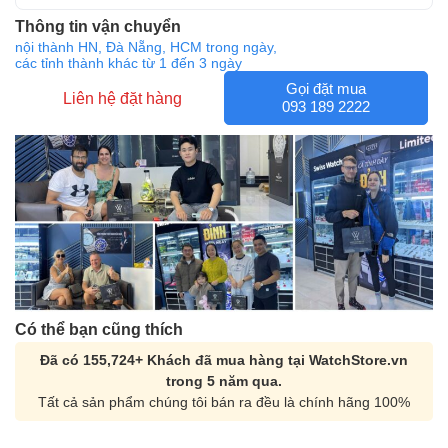
Thông tin vận chuyển
nội thành HN, Đà Nẵng, HCM trong ngày,
các tỉnh thành khác từ 1 đến 3 ngày
Gọi đặt mua
Liên hệ đặt hàng
093 189 2222
Có thể bạn cũng thích
Đã có 155,724+ Khách đã mua hàng tại WatchStore.vn
trong 5 năm qua.
Tất cả sản phẩm chúng tôi bán ra đều là chính hãng 100%
Orient Nam RA-
Casio Nam MTS-
AA0B05R19B
115D-1AVDF
9.480.000₫
2.823.000₫