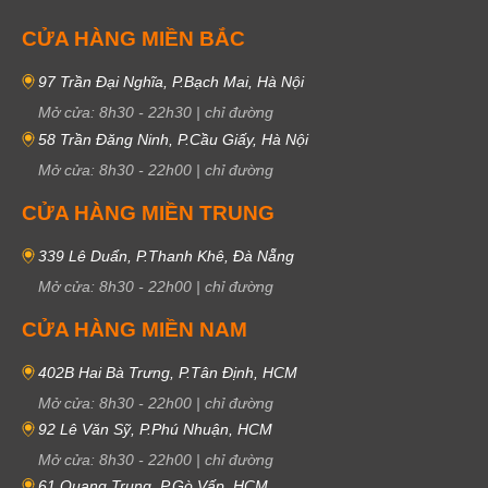
CỬA HÀNG MIỀN BẮC
97 Trần Đại Nghĩa, P.Bạch Mai, Hà Nội
Mở cửa:
8h30
-
22h30
|
chỉ đường
58 Trần Đăng Ninh, P.Cầu Giấy, Hà Nội
Mở cửa:
8h30
-
22h00
|
chỉ đường
CỬA HÀNG MIỀN TRUNG
339 Lê Duẩn, P.Thanh Khê, Đà Nẵng
Mở cửa:
8h30
-
22h00
|
chỉ đường
CỬA HÀNG MIỀN NAM
402B Hai Bà Trưng, P.Tân Định, HCM
Mở cửa:
8h30
-
22h00
|
chỉ đường
92 Lê Văn Sỹ, P.Phú Nhuận, HCM
Mở cửa:
8h30
-
22h00
|
chỉ đường
61 Quang Trung, P.Gò Vấp, HCM