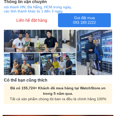
Thông tin vận chuyển
nội thành HN, Đà Nẵng, HCM trong ngày,
các tỉnh thành khác từ 1 đến 3 ngày
Gọi đặt mua
Liên hệ đặt hàng
093 189 2222
Có thể bạn cũng thích
Đã có 155,724+ Khách đã mua hàng tại WatchStore.vn
trong 5 năm qua.
Tất cả sản phẩm chúng tôi bán ra đều là chính hãng 100%
Orient Nam RA-
Casio Nam MTS-
AA0B05R19B
115D-1AVDF
9.480.000₫
2.823.000₫
8.058.000₫
2.399.550₫