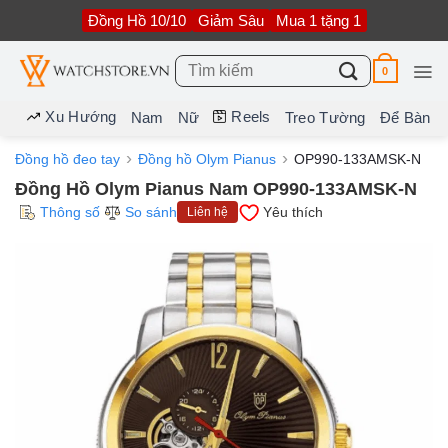
Bỏ
Đồng Hồ 10/10
Giảm Sâu
Mua 1 tặng 1
qua
nội
dung
Tìm
0
kiếm:
Xu Hướng
Reels
Nam
Nữ
Treo Tường
Để Bàn
Đồng hồ đeo tay
Đồng hồ Olym Pianus
OP990-133AMSK-N
Đồng Hồ Olym Pianus Nam OP990-133AMSK-N
Thông số
So sánh
Yêu thích
Liên hệ