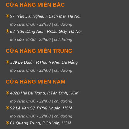
CỬA HÀNG MIỀN BẮC
97 Trần Đại Nghĩa, P.Bạch Mai, Hà Nội
Mở cửa:
8h30
-
22h30
|
chỉ đường
58 Trần Đăng Ninh, P.Cầu Giấy, Hà Nội
Mở cửa:
8h30
-
22h00
|
chỉ đường
CỬA HÀNG MIỀN TRUNG
339 Lê Duẩn, P.Thanh Khê, Đà Nẵng
Mở cửa:
8h30
-
22h00
|
chỉ đường
CỬA HÀNG MIỀN NAM
402B Hai Bà Trưng, P.Tân Định, HCM
Mở cửa:
8h30
-
22h00
|
chỉ đường
92 Lê Văn Sỹ, P.Phú Nhuận, HCM
Mở cửa:
8h30
-
22h00
|
chỉ đường
61 Quang Trung, P.Gò Vấp, HCM