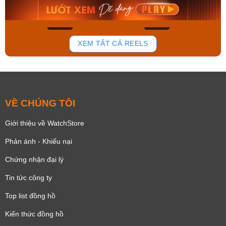
Mua ngay
Mua ngay
140
83
XEM TẤT CẢ REELS
VỀ CHÚNG TÔI
Giới thiệu về WatchStore
Phản ánh - Khiếu nại
Chứng nhận đại lý
Tin tức công ty
Top list đồng hồ
Kiến thức đồng hồ