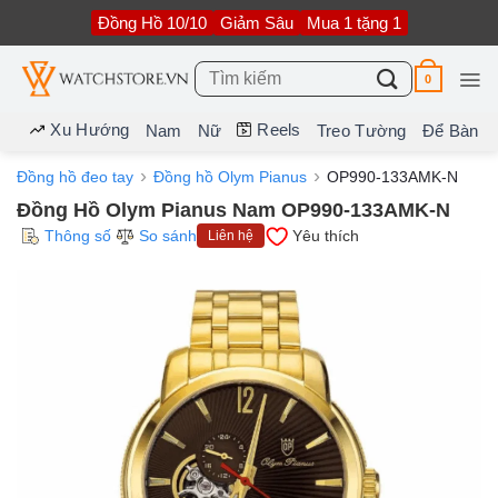
Bỏ
Đồng Hồ 10/10
Giảm Sâu
Mua 1 tặng 1
qua
nội
dung
Tìm
0
kiếm:
Xu Hướng
Reels
Nam
Nữ
Treo Tường
Để Bàn
Đồng hồ đeo tay
Đồng hồ Olym Pianus
OP990-133AMK-N
Đồng Hồ Olym Pianus Nam OP990-133AMK-N
Thông số
So sánh
Yêu thích
Liên hệ