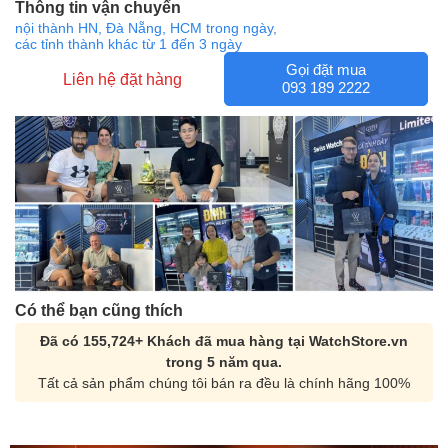
Thông tin vận chuyển
nội thành HN, Đà Nẵng, HCM trong ngày,
các tỉnh thành khác từ 1 đến 3 ngày
Gọi đặt mua
Liên hệ đặt hàng
093 189 2222
Có thể bạn cũng thích
Đã có 155,724+ Khách đã mua hàng tại WatchStore.vn
trong 5 năm qua.
Tất cả sản phẩm chúng tôi bán ra đều là chính hãng 100%
Orient Nam RA-
Casio Nam MTS-
AA0B05R19B
115D-1AVDF
9.480.000₫
2.823.000₫
8.058.000₫
2.399.550₫