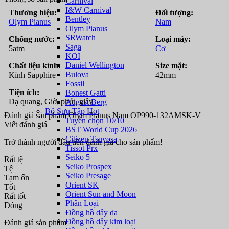
Carnival
I&W Carnival
Thương hiệu:
Đối tượng:
Bentley
Olym Pianus
Nam
Olym Pianus
SRWatch
Chống nước:
Loại máy:
Saga
5atm
Cơ
KOI
Daniel Wellington
Chất liệu kính:
Size mặt:
Bulova
Kính Sapphire
42mm
Fossil
Tiện ích:
Bonest Gatti
Dạ quang, Giờ, phút, giây
August Berg
Bộ Sưu Tập Hot
Đánh giá sản phẩm Olym Pianus Nam OP990-132AMSK-V
Tuyển chọn 10/10
Viết đánh giá
BST World Cup 2026
Citizen Tsuyosa
Trở thành người đầu tiên đánh giá cho sản phẩm!
Tissot Prx
Seiko 5
Rất tệ
Seiko Prospex
Tệ
Seiko Presage
Tạm ổn
Orient SK
Tốt
Orient Sun and Moon
Rất tốt
Phân Loại
Đóng
Đồng hồ dây da
Đồng hồ dây kim loại
Đánh giá sản phẩm