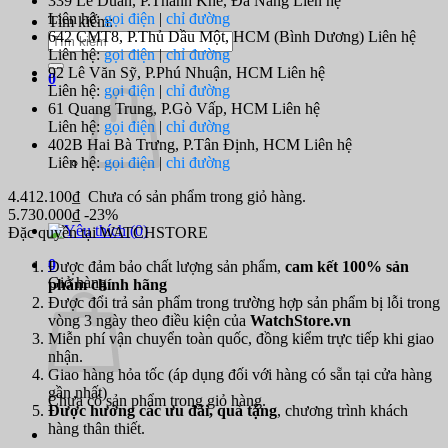
339 Lê Duẩn, P.Thanh Khê, Đà Nẵng
Liên hệ
Liên hệ:
gọi điện
|
chỉ đường
Tìm kiếm:
642 CMT8, P.Thủ Dầu Một, HCM (Bình Dương)
Liên hệ
Liên hệ:
gọi điện
|
chỉ đường
92 Lê Văn Sỹ, P.Phú Nhuận, HCM
Liên hệ
0
Liên hệ:
gọi điện
|
chỉ đường
61 Quang Trung, P.Gò Vấp, HCM
Liên hệ
Liên hệ:
gọi điện
|
chỉ đường
402B Hai Bà Trưng, P.Tân Định, HCM
Liên hệ
Liên hệ:
gọi điện
|
chi đường
Chưa có sản phẩm trong giỏ hàng.
4.412.100₫
5.730.000₫
-23%
(
0
)
Đặc quyền tại WATCHSTORE
0
Được đảm bảo chất lượng sản phẩm,
cam kết 100% sản
Giỏ hàng
phẩm chính hãng
Được đổi trả sản phẩm trong trường hợp sản phẩm bị lỗi trong
vòng 3 ngày theo điều kiện của
WatchStore.vn
Miễn phí vận chuyển toàn quốc, đồng kiểm trực tiếp khi giao
nhận.
Giao hàng hỏa tốc (áp dụng đối với hàng có sẵn tại cửa hàng
gần nhất)
Chưa có sản phẩm trong giỏ hàng.
Được hưởng các ưu đãi, quà tặng
, chương trình khách
hàng thân thiết.