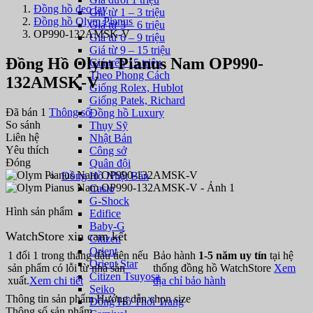
Đồng hồ đeo tay
Giá từ 1 – 3 triệu
Đồng hồ Olym Pianus
Giá từ 3 – 6 triệu
OP990-132AMSK-V
Giá từ 6 – 9 triệu
Giá từ 9 – 15 triệu
Đồng Hồ Olym Pianus Nam OP990-
Giá trên 15 triệu
Theo Phong Cách
132AMSK-V
Giống Rolex, Hublot
Giống Patek, Richard
Đã bán 1
Thông số
Đồng hồ Luxury
So sánh
Thụy Sỹ
Liên hệ
Nhật Bản
Yêu thích
Công sở
Đóng
Quân đội
Đồng Hồ Nhật Bản
Casio
G-Shock
Hình sản phẩm
Edifice
Baby-G
WatchStore xin cam kết
Citizen
Orient
1 đổi 1 trong tháng đầu tiên nếu
Bảo hành
1-5 năm uy tín
tại hệ
Orient Star
sản phẩm có lỗi từ nhà sản
thống đồng hồ WatchStore
Xem
Citizen Tsuyosa
xuất.
Xem chi tiết
địa chỉ bảo hành
Seiko
Thông tin sản phẩm
Hướng dẫn chọn size
Đồng Hồ Thời Trang
Thông số sản phẩm