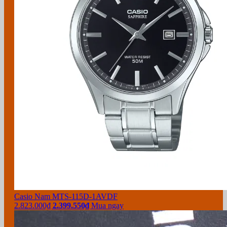
Casio Nam MTS-115D-1AVDF
2.823.000₫
2.399.550₫
Mua ngay