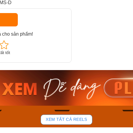
AMS-D
á cho sản phẩm!
ất tốt
am MTS-
Casio Nam MTS-
Casio U
VDF
RS100L-1AVDF
230EL-
₫
4.276.000₫
2.117.0
50₫
3.634.600₫
1.799.
ay
Mua ngay
Mua 
92
45
XEM TẤT CẢ REELS