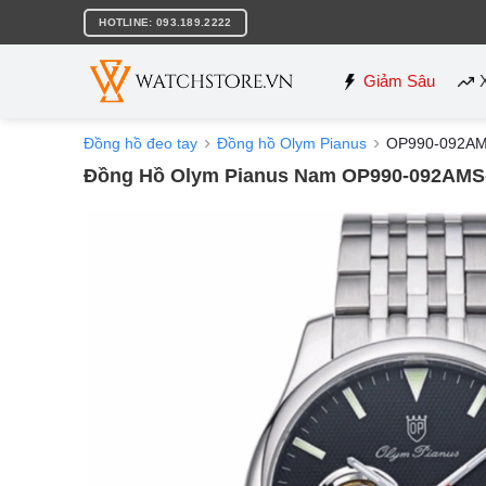
Bỏ
HOTLINE: 093.189.2222
qua
nội
dung
Giảm Sâu
Đồng hồ đeo tay
Đồng hồ Olym Pianus
OP990-092A
Đồng Hồ Olym Pianus Nam OP990-092AMS