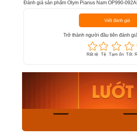
Đánh giá sản phẩm Olym Pianus Nam OP990-092
Viết đánh giá
Trở thành người đầu tiên đánh gi
Rất tệ
Tệ
Tạm ổn
Tốt
R
Orient Nam RA-
Casio N
AA0B05R19B
115D-1A
9.480.000₫
2.823.000
8.058.000₫
2.399.5
Mua ngay
Mua ng
158