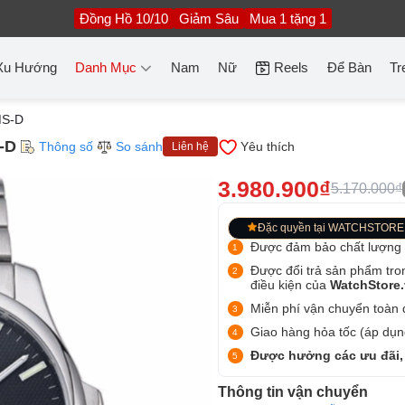
Đồng Hồ 10/10
Giảm Sâu
Mua 1 tặng 1
Xu Hướng
Danh Mục
Nam
Nữ
Reels
Để Bàn
Tr
MS-D
-D
Thông số
So sánh
Yêu thích
Liên hệ
3.980.900₫
5.170.000₫
Đặc quyền tại WATCHSTORE
Được đảm bảo chất lượng
Được đổi trả sản phẩm tro
điều kiện của
WatchStore
Miễn phí vận chuyển toàn q
Giao hàng hỏa tốc (áp dụng
Được hưởng các ưu đãi,
Thông tin vận chuyển