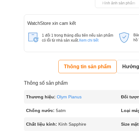
Hình ảnh sản phẩm
WatchStore xin cam kết
Bả
1 đổi 1 trong tháng đầu tiên nếu sản phẩm
hồ
có lỗi từ nhà sản xuất.
Xem chi tiết
Thông tin sản phẩm
Hướng 
Thông số sản phẩm
Thương hiệu:
Olym Pianus
Đối tượ
Chống nước:
5atm
Loại má
Chất liệu kính:
Kính Sapphire
Size mặt