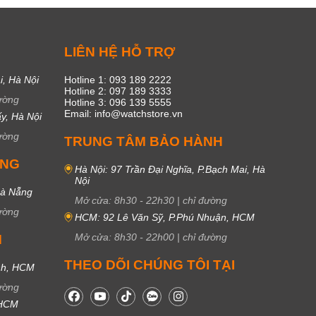
C
LIÊN HỆ HỖ TRỢ
i, Hà Nội
Hotline 1: 093 189 2222
Hotline 2: 097 189 3333
ường
Hotline 3: 096 139 5555
Email: info@watchstore.vn
y, Hà Nội
ường
TRUNG TÂM BẢO HÀNH
UNG
Hà Nội: 97 Trần Đại Nghĩa, P.Bạch Mai, Hà
Nội
Đà Nẵng
Mở cửa:
8h30
-
22h30
|
chỉ đường
ường
HCM: 92 Lê Văn Sỹ, P.Phú Nhuận, HCM
Mở cửa:
8h30
-
22h00
|
chỉ đường
M
THEO DÕI CHÚNG TÔI TẠI
nh, HCM
ường
 HCM