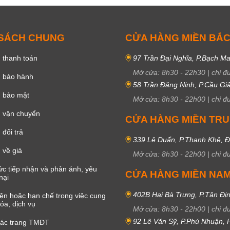
 SÁCH CHUNG
CỬA HÀNG MIỀN BẮ
 thanh toán
97 Trần Đại Nghĩa, P.Bạch Ma
Mở cửa:
8h30
-
22h30
|
chỉ đ
h bảo hành
58 Trần Đăng Ninh, P.Cầu Giấ
h bảo mật
Mở cửa:
8h30
-
22h00
|
chỉ đ
 vận chuyển
CỬA HÀNG MIỀN TR
đổi trả
339 Lê Duẩn, P.Thanh Khê, 
 về giá
Mở cửa:
8h30
-
22h00
|
chỉ đ
c tiếp nhận và phản ánh, yêu
CỬA HÀNG MIỀN NA
nại
402B Hai Bà Trưng, P.Tân Đị
iện hoặc hạn chế trong việc cung
óa, dịch vụ
Mở cửa:
8h30
-
22h00
|
chỉ đ
92 Lê Văn Sỹ, P.Phú Nhuận,
các trang TMĐT