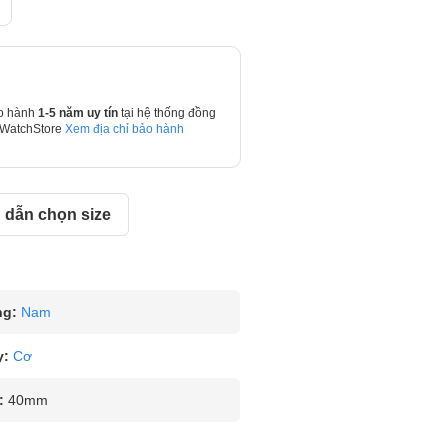
o hành
1-5 năm uy tín
tại hệ thống đồng
 WatchStore
Xem địa chỉ bảo hành
dẫn chọn size
ng:
Nam
y:
Cơ
:
40mm