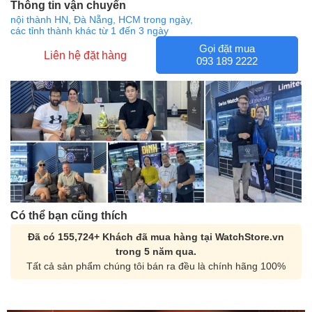
Thông tin vận chuyển
nội thành HN, Đà Nẵng, HCM trong ngày,
các tỉnh thành khác từ 1 đến 3 ngày
Gọi đặt mua
Liên hệ đặt hàng
093 189 2222
Có thể bạn cũng thích
Đã có 155,724+ Khách đã mua hàng tại WatchStore.vn
trong 5 năm qua.
Tất cả sản phẩm chúng tôi bán ra đều là chính hãng 100%
Orient Nam RA-
Casio Nam MTS-
AA0B05R19B
115D-1AVDF
9.480.000₫
2.823.000₫
8.058.000₫
2.399.550₫