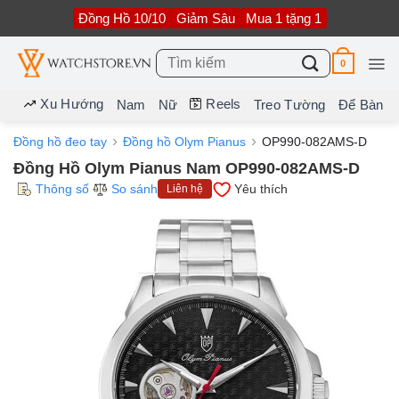
Bỏ
Đồng Hồ 10/10
Giảm Sâu
Mua 1 tặng 1
qua
nội
dung
Tìm
0
kiếm:
Xu Hướng
Reels
Nam
Nữ
Treo Tường
Để Bàn
Đồng hồ đeo tay
Đồng hồ Olym Pianus
OP990-082AMS-D
Đồng Hồ Olym Pianus Nam OP990-082AMS-D
Thông số
So sánh
Yêu thích
Liên hệ