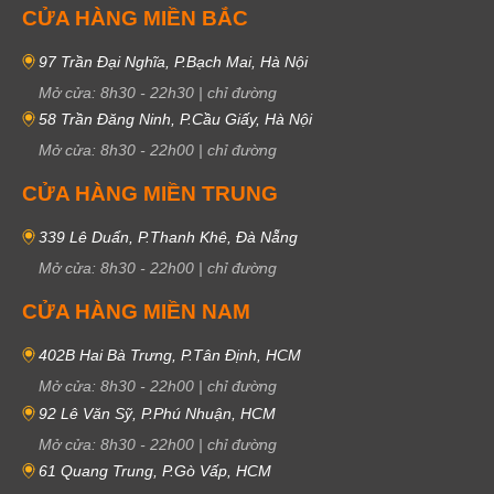
CỬA HÀNG MIỀN BẮC
97 Trần Đại Nghĩa, P.Bạch Mai, Hà Nội
Mở cửa:
8h30
-
22h30
|
chỉ đường
58 Trần Đăng Ninh, P.Cầu Giấy, Hà Nội
Mở cửa:
8h30
-
22h00
|
chỉ đường
CỬA HÀNG MIỀN TRUNG
339 Lê Duẩn, P.Thanh Khê, Đà Nẵng
Mở cửa:
8h30
-
22h00
|
chỉ đường
CỬA HÀNG MIỀN NAM
402B Hai Bà Trưng, P.Tân Định, HCM
Mở cửa:
8h30
-
22h00
|
chỉ đường
92 Lê Văn Sỹ, P.Phú Nhuận, HCM
Mở cửa:
8h30
-
22h00
|
chỉ đường
61 Quang Trung, P.Gò Vấp, HCM