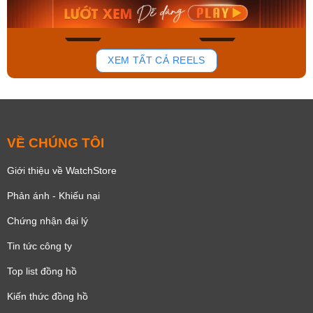
Mua ngay
Mua ngay
159
92
XEM TẤT CẢ REELS
VỀ CHÚNG TÔI
Giới thiệu về WatchStore
Phản ánh - Khiếu nại
Chứng nhận đại lý
Tin tức công ty
Top list đồng hồ
Kiến thức đồng hồ