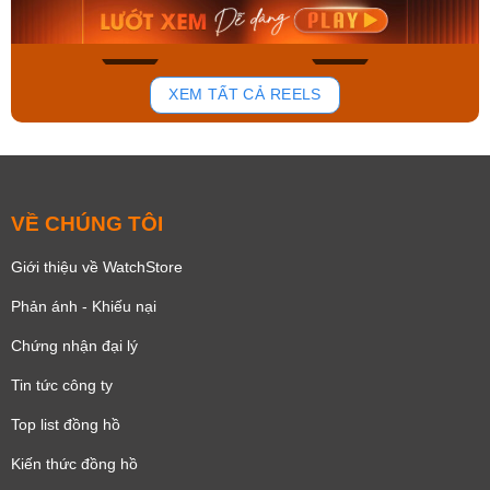
Mua ngay
Mua ngay
158
92
XEM TẤT CẢ REELS
VỀ CHÚNG TÔI
Giới thiệu về WatchStore
Phản ánh - Khiếu nại
Chứng nhận đại lý
Tin tức công ty
Top list đồng hồ
Kiến thức đồng hồ