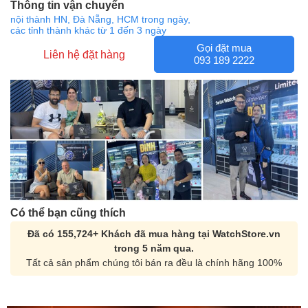
Thông tin vận chuyển
nội thành HN, Đà Nẵng, HCM trong ngày,
các tỉnh thành khác từ 1 đến 3 ngày
Gọi đặt mua
Liên hệ đặt hàng
093 189 2222
Có thể bạn cũng thích
Đã có 155,724+ Khách đã mua hàng tại WatchStore.vn
trong 5 năm qua.
Tất cả sản phẩm chúng tôi bán ra đều là chính hãng 100%
Orient Nam RA-
Casio Nam MTS-
AA0B05R19B
115D-1AVDF
9.480.000₫
2.823.000₫
8.058.000₫
2.399.550₫