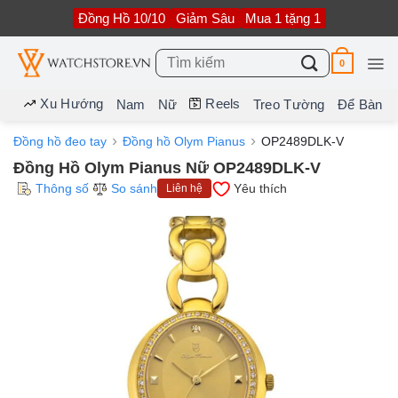
Bỏ
Đồng Hồ 10/10
Giảm Sâu
Mua 1 tặng 1
qua
nội
dung
Tìm
0
kiếm:
Xu Hướng
Reels
Nam
Nữ
Treo Tường
Để Bàn
Đồng hồ đeo tay
Đồng hồ Olym Pianus
OP2489DLK-V
Đồng Hồ Olym Pianus Nữ OP2489DLK-V
Thông số
So sánh
Yêu thích
Liên hệ