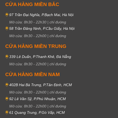
CỬA HÀNG MIỀN BẮC
97 Trần Đại Nghĩa, P.Bạch Mai, Hà Nội
Mở cửa:
8h30
-
22h30
|
chỉ đường
58 Trần Đăng Ninh, P.Cầu Giấy, Hà Nội
Mở cửa:
8h30
-
22h00
|
chỉ đường
CỬA HÀNG MIỀN TRUNG
339 Lê Duẩn, P.Thanh Khê, Đà Nẵng
Mở cửa:
8h30
-
22h00
|
chỉ đường
CỬA HÀNG MIỀN NAM
402B Hai Bà Trưng, P.Tân Định, HCM
Mở cửa:
8h30
-
22h00
|
chỉ đường
92 Lê Văn Sỹ, P.Phú Nhuận, HCM
Mở cửa:
8h30
-
22h00
|
chỉ đường
61 Quang Trung, P.Gò Vấp, HCM