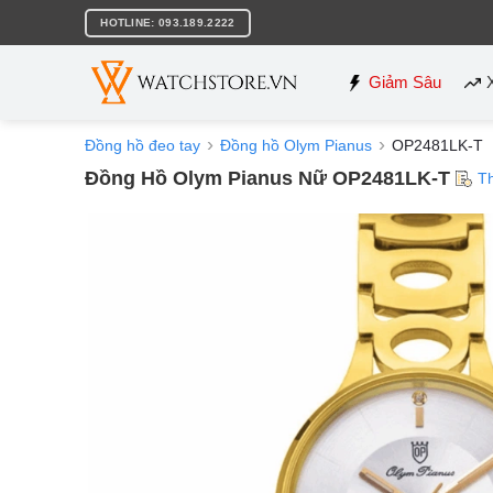
Bỏ
HOTLINE: 093.189.2222
qua
nội
dung
Giảm Sâu
Đồng hồ đeo tay
Đồng hồ Olym Pianus
OP2481LK-T
Đồng Hồ Olym Pianus Nữ OP2481LK-T
T