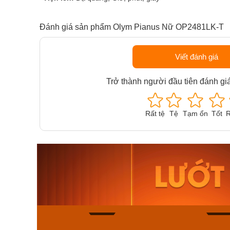
Đánh giá sản phẩm Olym Pianus Nữ OP2481LK-T
Viết đánh giá
Trở thành người đầu tiên đánh gi
Rất tệ
Tệ
Tạm ổn
Tốt
R
Orient Nam RA-
Casio N
AA0B05R19B
115D-1A
9.480.000₫
2.823.000
8.058.000₫
2.399.5
Mua ngay
Mua ng
150