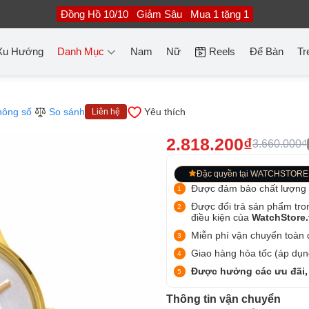
Đồng Hồ 10/10
Giảm Sâu
Mua 1 tặng 1
Xu Hướng
Danh Mục
Nam
Nữ
Reels
Để Bàn
Tr
hông số
So sánh
Yêu thích
Liên hệ
2.818.200₫
3.660.000₫
Đặc quyền tại WATCHSTORE
Được đảm bảo chất lượng
Được đổi trả sản phẩm tro
điều kiện của
WatchStore
Miễn phí vận chuyển toàn q
Giao hàng hỏa tốc (áp dụng
Được hưởng các ưu đãi,
Thông tin vận chuyển