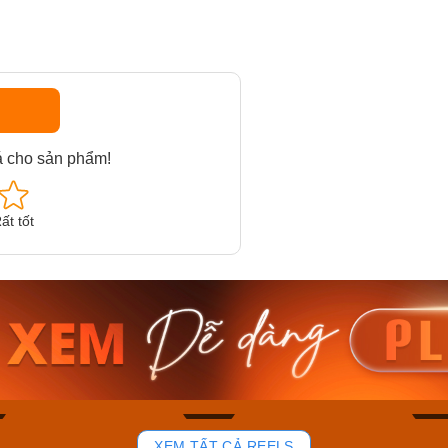
á cho sản phẩm!
ất tốt
am MTS-
Casio Nam MTS-
Casio U
VDF
RS100L-1AVDF
230EL-
₫
4.276.000₫
2.117.0
50₫
3.634.600₫
1.799.
ay
Mua ngay
Mua 
84
43
XEM TẤT CẢ REELS