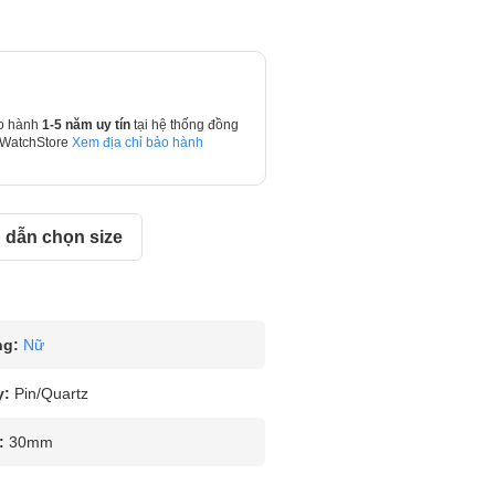
o hành
1-5 năm uy tín
tại hệ thống đồng
 WatchStore
Xem địa chỉ bảo hành
dẫn chọn size
ng:
Nữ
y:
Pin/Quartz
:
30mm