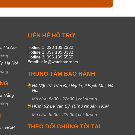
C
LIÊN HỆ HỖ TRỢ
i, Hà Nội
Hotline 1: 093 189 2222
Hotline 2: 097 189 3333
ường
Hotline 3: 096 139 5555
Email: info@watchstore.vn
y, Hà Nội
ường
TRUNG TÂM BẢO HÀNH
UNG
Hà Nội: 97 Trần Đại Nghĩa, P.Bạch Mai, Hà
Nội
Đà Nẵng
Mở cửa:
8h30
-
22h30
|
chỉ đường
ường
HCM: 92 Lê Văn Sỹ, P.Phú Nhuận, HCM
Mở cửa:
8h30
-
22h00
|
chỉ đường
M
THEO DÕI CHÚNG TÔI TẠI
nh, HCM