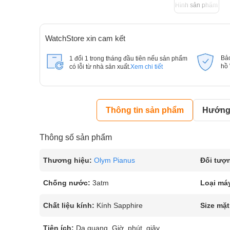
Hình sản phẩm
WatchStore xin cam kết
Bả
1 đổi 1 trong tháng đầu tiên nếu sản phẩm
hồ
có lỗi từ nhà sản xuất.
Xem chi tiết
Thông tin sản phẩm
Hướng 
Thông số sản phẩm
Thương hiệu:
Olym Pianus
Đối tượ
Chống nước:
3atm
Loại má
Chất liệu kính:
Kính Sapphire
Size mặt
Tiện ích:
Dạ quang, Giờ, phút, giây