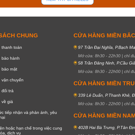
 SÁCH CHUNG
CỬA HÀNG MIỀN BẮ
 thanh toán
97 Trần Đại Nghĩa, P.Bạch Ma
Mở cửa:
8h30
-
22h30
|
chỉ đ
h bảo hành
58 Trần Đăng Ninh, P.Cầu Giấ
h bảo mật
Mở cửa:
8h30
-
22h00
|
chỉ đ
 vận chuyển
CỬA HÀNG MIỀN TR
đổi trả
339 Lê Duẩn, P.Thanh Khê, 
 về giá
Mở cửa:
8h30
-
22h00
|
chỉ đ
c tiếp nhận và phản ánh, yêu
CỬA HÀNG MIỀN NA
nại
402B Hai Bà Trưng, P.Tân Đị
iện hoặc hạn chế trong việc cung
óa, dịch vụ