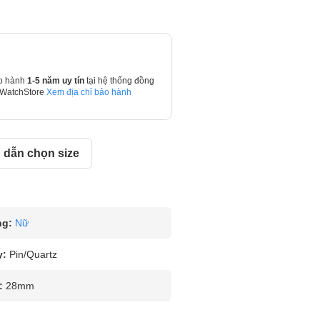
o hành
1-5 năm uy tín
tại hệ thống đồng
 WatchStore
Xem địa chỉ bảo hành
dẫn chọn size
ng:
Nữ
y:
Pin/Quartz
:
28mm