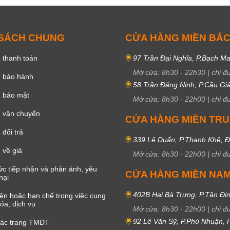
 SÁCH CHUNG
CỬA HÀNG MIỀN BẮ
 thanh toán
97 Trần Đại Nghĩa, P.Bạch Ma
Mở cửa:
8h30
-
22h30
|
chỉ đ
h bảo hành
58 Trần Đăng Ninh, P.Cầu Giấ
h bảo mật
Mở cửa:
8h30
-
22h00
|
chỉ đ
 vận chuyển
CỬA HÀNG MIỀN TR
đổi trả
339 Lê Duẩn, P.Thanh Khê, 
 về giá
Mở cửa:
8h30
-
22h00
|
chỉ đ
c tiếp nhận và phản ánh, yêu
CỬA HÀNG MIỀN NA
nại
402B Hai Bà Trưng, P.Tân Đị
iện hoặc hạn chế trong việc cung
óa, dịch vụ
Mở cửa:
8h30
-
22h00
|
chỉ đ
92 Lê Văn Sỹ, P.Phú Nhuận,
các trang TMĐT