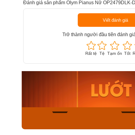
Đánh giá sản phẩm Olym Pianus Nữ OP2479DLK-
Viết đánh giá
Trở thành người đầu tiên đánh gi
Rất tệ
Tệ
Tạm ổn
Tốt
R
Orient Nam RA-
Casio N
AA0B05R19B
115D-1A
9.480.000₫
2.823.000
8.058.000₫
2.399.5
Mua ngay
Mua ng
166