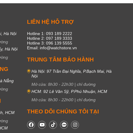
C
LIÊN HỆ HỖ TRỢ
i, Hà Nội
Hotline 1: 093 189 2222
Hotline 2: 097 189 3333
ường
Hotline 3: 096 139 5555
Email: info@watchstore.vn
y, Hà Nội
ường
TRUNG TÂM BẢO HÀNH
UNG
Hà Nội: 97 Trần Đại Nghĩa, P.Bạch Mai, Hà
Nội
Đà Nẵng
Mở cửa:
8h30
-
22h30
|
chỉ đường
ường
HCM: 92 Lê Văn Sỹ, P.Phú Nhuận, HCM
Mở cửa:
8h30
-
22h00
|
chỉ đường
M
THEO DÕI CHÚNG TÔI TẠI
nh, HCM
ường
 HCM