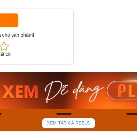
D
á cho sản phẩm!
ất tốt
am MTS-
Casio Nam MTS-
Casio U
VDF
RS100L-1AVDF
230EL-
₫
4.276.000₫
2.117.0
50₫
3.634.600₫
1.799.
ay
Mua ngay
Mua 
92
47
XEM TẤT CẢ REELS