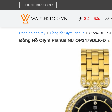
Bỏ
HOTLINE: 093.189.2222
qua
nội
dung
Giảm Sâu
Đồng hồ đeo tay
Đồng hồ Olym Pianus
OP2479DLK-
Đồng Hồ Olym Pianus Nữ OP2479DLK-D