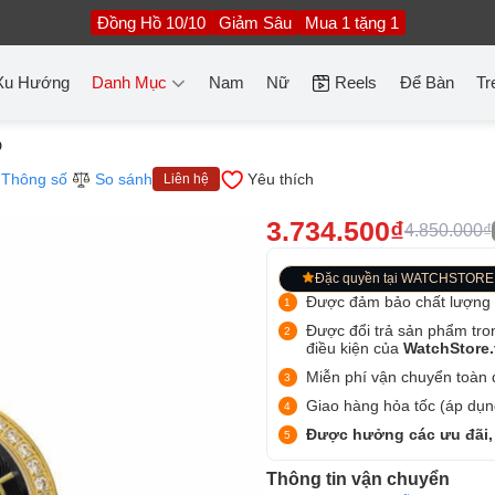
Đồng Hồ 10/10
Giảm Sâu
Mua 1 tặng 1
Xu Hướng
Danh Mục
Nam
Nữ
Reels
Để Bàn
Tr
D
Thông số
So sánh
Yêu thích
Liên hệ
3.734.500₫
4.850.000₫
Đặc quyền tại WATCHSTORE
Được đảm bảo chất lượng
Được đổi trả sản phẩm tro
điều kiện của
WatchStore
Miễn phí vận chuyển toàn q
Giao hàng hỏa tốc (áp dụng
Được hưởng các ưu đãi,
Thông tin vận chuyển