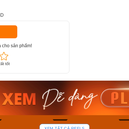
-D
á cho sản phẩm!
ất tốt
am MTS-
Casio Nam MTS-
Casio U
VDF
RS100L-1AVDF
230EL-
₫
4.276.000₫
2.117.0
50₫
3.634.600₫
1.799.
ay
Mua ngay
Mua 
100
50
XEM TẤT CẢ REELS