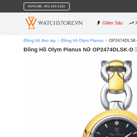
Bỏ
HOTLINE: 093.189.2222
qua
nội
dung
Giảm Sâu
Đồng hồ đeo tay
Đồng hồ Olym Pianus
OP2474DLSK
Đồng Hồ Olym Pianus Nữ OP2474DLSK-D