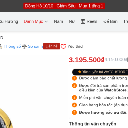
Đồng Hồ 10/10
Giảm Sâu
Mua 1 tặng 1
Xu Hướng
Danh Mục
Nam
Nữ
Reels
Để Bàn
Tr
-D
Thông số
So sánh
Yêu thích
Liên hệ
3.195.500₫
4.150.000₫
Đặc quyền tại WATCHSTORE
Được đảm bảo chất lượng
Được đổi trả sản phẩm tro
điều kiện của
WatchStore
Miễn phí vận chuyển toàn q
Giao hàng hỏa tốc (áp dụng
Được hưởng các ưu đãi,
Thông tin vận chuyển