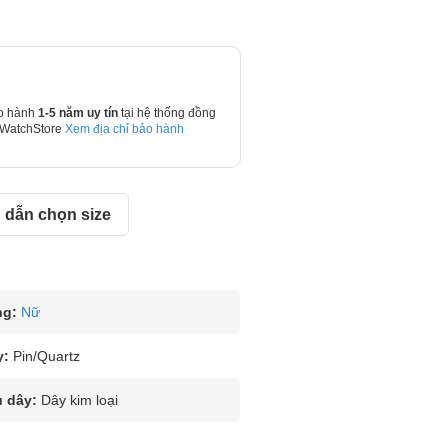
o hành
1-5 năm uy tín
tại hệ thống đồng
 WatchStore
Xem địa chỉ bảo hành
dẫn chọn size
ng:
Nữ
y:
Pin/Quartz
u dây:
Dây kim loại