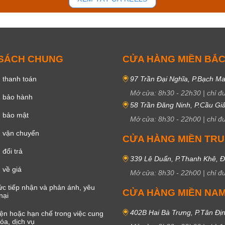
 SÁCH CHUNG
CỬA HÀNG MIỀN BẮ
 thanh toán
97 Trần Đại Nghĩa, P.Bạch Ma
Mở cửa:
8h30
-
22h30
|
chỉ đ
h bảo hành
58 Trần Đăng Ninh, P.Cầu Giấ
h bảo mật
Mở cửa:
8h30
-
22h00
|
chỉ đ
 vận chuyển
CỬA HÀNG MIỀN TR
đổi trả
339 Lê Duẩn, P.Thanh Khê, 
 về giá
Mở cửa:
8h30
-
22h00
|
chỉ đ
c tiếp nhận và phản ánh, yêu
CỬA HÀNG MIỀN NA
nại
402B Hai Bà Trưng, P.Tân Đị
iện hoặc hạn chế trong việc cung
óa, dịch vụ