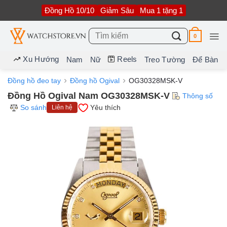
Bỏ
Đồng Hồ 10/10
Giảm Sâu
Mua 1 tặng 1
qua
nội
dung
Tìm
0
kiếm:
Xu Hướng
Reels
Nam
Nữ
Treo Tường
Để Bàn
Đồng hồ đeo tay
Đồng hồ Ogival
OG30328MSK-V
Đồng Hồ Ogival Nam OG30328MSK-V
Thông số
So sánh
Yêu thích
Liên hệ