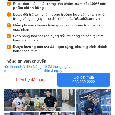
Được đảm bảo chất lượng sản phẩm,
cam kết 100% sản
phẩm chính hãng
Được đổi trả sản phẩm trong trường hợp sản phẩm bị lỗi
trong vòng 3 ngày theo điều kiện của
WatchStore.vn
Miễn phí vận chuyển toàn quốc, đồng kiểm trực tiếp khi
giao nhận.
Giao hàng hỏa tốc (áp dụng đối với hàng có sẵn tại cửa
hàng gần nhất)
Được hưởng các ưu đãi, quà tặng
, chương trình khách
hàng thân thiết.
Thông tin vận chuyển
nội thành HN, Đà Nẵng, HCM trong ngày,
các tỉnh thành khác từ 1 đến 3 ngày
Gọi đặt mua
Liên hệ đặt hàng
093 189 2222