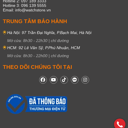
Hotline 2: 097 189 3333
Hotline 3: 096 139 5555
Email: info@watchstore.vn
TRUNG TÂM BẢO HÀNH
Hà Nội: 97 Trần Đại Nghĩa, P.Bạch Mai, Hà Nội
Mở cửa:
8h30
-
22h30
|
chỉ đường
HCM: 92 Lê Văn Sỹ, P.Phú Nhuận, HCM
Mở cửa:
8h30
-
22h00
|
chỉ đường
THEO DÕI CHÚNG TÔI TẠI