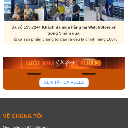
Đã có 155,724+ Khách đã mua hàng tại WatchStore.vn
trong 5 năm qua.
Tất cả sản phẩm chúng tôi bán ra đều là chính hãng 100%
Orient Nam RA-
Casio Nam MTS-
AA0B05R19B
115D-1AVDF
9.480.000₫
2.823.000₫
8.058.000₫
2.399.550₫
Mua ngay
Mua ngay
142
83
XEM TẤT CẢ REELS
VỀ CHÚNG TÔI
Giới thiệu về WatchStore