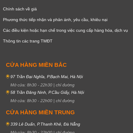
Chính sách về giá
Phương thức tiếp nhận và phản ánh, yêu cầu, khiêu nại
Các điều kiện hoặc hạn chế trong việc cung cấp hàng hóa, dịch vụ
Thông tin các trang TMĐT
CỬA HÀNG MIỀN BẮC
97 Trần Đại Nghĩa, P.Bạch Mai, Hà Nội
Mở cửa:
8h30
-
22h30
|
chỉ đường
58 Trần Đăng Ninh, P.Cầu Giấy, Hà Nội
Mở cửa:
8h30
-
22h00
|
chỉ đường
CỬA HÀNG MIỀN TRUNG
339 Lê Duẩn, P.Thanh Khê, Đà Nẵng
Mở cửa:
8h30
-
22h00
|
chỉ đường