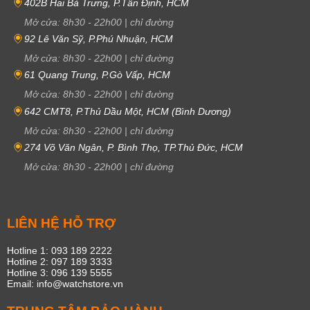
402B Hai Bà Trưng, P.Tân Định, HCM
Mở cửa:
8h30
-
22h00
|
chỉ đường
92 Lê Văn Sỹ, P.Phú Nhuận, HCM
Mở cửa:
8h30
-
22h00
|
chỉ đường
61 Quang Trung, P.Gò Vấp, HCM
Mở cửa:
8h30
-
22h00
|
chỉ đường
642 CMT8, P.Thủ Dầu Một, HCM (Bình Dương)
Mở cửa:
8h30
-
22h00
|
chỉ đường
274 Võ Văn Ngân, P. Bình Thọ, TP.Thủ Đức, HCM
Mở cửa:
8h30
-
22h00
|
chỉ đường
LIÊN HỆ HỖ TRỢ
Hotline 1: 093 189 2222
Hotline 2: 097 189 3333
Hotline 3: 096 139 5555
Email: info@watchstore.vn