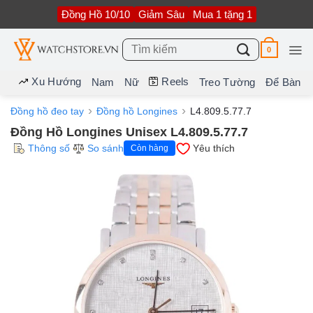
Bỏ
Đồng Hồ 10/10
Giảm Sâu
Mua 1 tặng 1
qua
nội
dung
Tìm
0
kiếm:
Xu Hướng
Reels
Nam
Nữ
Treo Tường
Để Bàn
Đồng hồ đeo tay
Đồng hồ Longines
L4.809.5.77.7
Đồng Hồ Longines Unisex L4.809.5.77.7
Thông số
So sánh
Yêu thích
Còn hàng