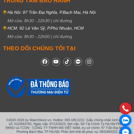
TRUNG TÂM BẢO HÀNH
Hà Nội: 97 Trần Đại Nghĩa, P.Bạch Mai, Hà Nội
Mở cửa:
8h30
-
22h30
|
chỉ đường
HCM: 92 Lê Văn Sỹ, P.Phú Nhuận, HCM
Mở cửa:
8h30
-
22h00
|
chỉ đường
THEO DÕI CHÚNG TÔI TẠI
©2020-2026 by WatchStore.vn. Hotline: 093.189.2222. Giấy chứng nhận kinh doanh
số: 0110563781, Ngày cấp: 07/12/2023, Nơi cấp: Sở Tài Chính Tp Hà Nội Phòng
ĐKKD và TCDN - CÔNG TY TNHH WS VIỆT NAM, trụ sở chính: 97 Trần Đại Nghĩa,
Phường Bạch Mai, TP Hà Nội. Phản ánh thái độ phục vụ: 0931892222