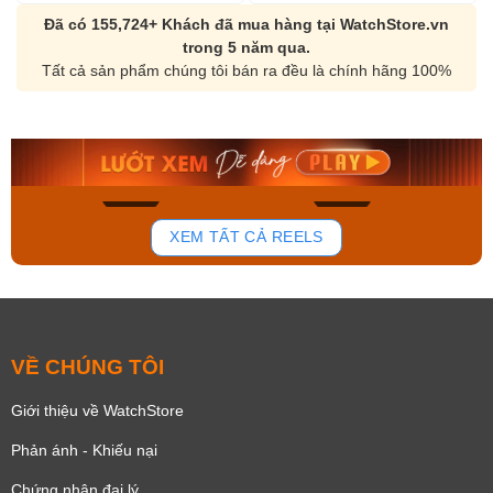
Đã có 155,724+ Khách đã mua hàng tại WatchStore.vn
trong 5 năm qua.
Tất cả sản phẩm chúng tôi bán ra đều là chính hãng 100%
Orient Nam RA-
Casio Nam MTS-
AA0B05R19B
115D-1AVDF
9.480.000₫
2.823.000₫
8.058.000₫
2.399.550₫
Mua ngay
Mua ngay
136
81
XEM TẤT CẢ REELS
VỀ CHÚNG TÔI
Giới thiệu về WatchStore
Phản ánh - Khiếu nại
Chứng nhận đại lý