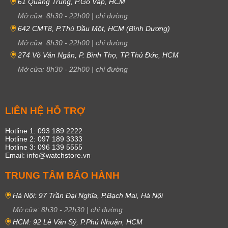
61 Quang Trung, P.Gò Vấp, HCM
Mở cửa:
8h30
-
22h00
|
chỉ đường
642 CMT8, P.Thủ Dầu Một, HCM (Bình Dương)
Mở cửa:
8h30
-
22h00
|
chỉ đường
274 Võ Văn Ngân, P. Bình Thọ, TP.Thủ Đức, HCM
Mở cửa:
8h30
-
22h00
|
chỉ đường
LIÊN HỆ HỖ TRỢ
Hotline 1: 093 189 2222
Hotline 2: 097 189 3333
Hotline 3: 096 139 5555
Email: info@watchstore.vn
TRUNG TÂM BẢO HÀNH
Hà Nội: 97 Trần Đại Nghĩa, P.Bạch Mai, Hà Nội
Mở cửa:
8h30
-
22h30
|
chỉ đường
HCM: 92 Lê Văn Sỹ, P.Phú Nhuận, HCM