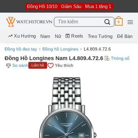
Bỏ
Đồng Hồ 10/10
Giảm Sâu
Mua 1 tặng 1
qua
nội
dung
Tìm
0
kiếm:
Xu Hướng
Reels
Nam
Nữ
Treo Tường
Để Bàn
Đồng hồ đeo tay
Đồng hồ Longines
L4.809.4.72.6
Đồng Hồ Longines Nam L4.809.4.72.6
Thông số
So sánh
Yêu thích
Liên hệ