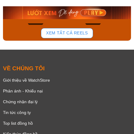
9.480.000₫
2.823.000₫
8.058.000₫
2.399.550₫
Mua ngay
Mua ngay
168
96
XEM TẤT CẢ REELS
VỀ CHÚNG TÔI
Giới thiệu về WatchStore
Phản ánh - Khiếu nại
Chứng nhận đại lý
Tin tức công ty
Top list đồng hồ