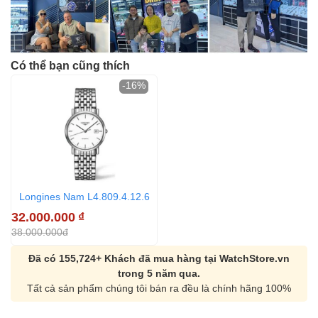
Có thể bạn cũng thích
-16%
Longines Nam L4.809.4.12.6
32.000.000
₫
38.000.000đ
Đã có 155,724+ Khách đã mua hàng tại WatchStore.vn
trong 5 năm qua.
Tất cả sản phẩm chúng tôi bán ra đều là chính hãng 100%
Orient Nam RA-
Casio Nam MTS-
AA0B05R19B
115D-1AVDF