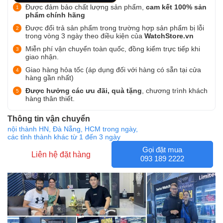
Được đảm bảo chất lượng sản phẩm,
cam kết 100% sản
phẩm chính hãng
Được đổi trả sản phẩm trong trường hợp sản phẩm bị lỗi
trong vòng 3 ngày theo điều kiện của
WatchStore.vn
Miễn phí vận chuyển toàn quốc, đồng kiểm trực tiếp khi
giao nhận.
Giao hàng hỏa tốc (áp dụng đối với hàng có sẵn tại cửa
hàng gần nhất)
Được hưởng các ưu đãi, quà tặng
, chương trình khách
hàng thân thiết.
Thông tin vận chuyển
nội thành HN, Đà Nẵng, HCM trong ngày,
các tỉnh thành khác từ 1 đến 3 ngày
Gọi đặt mua
Liên hệ đặt hàng
093 189 2222