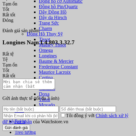
Đồng hồ cơ Automatic
Tạm ổn
Đồng hồ Pin/Quartz
Tốt
Dây Đồng Hồ
Rất tốt
Dây da Hirsch
Đóng
Trang Sức
Charm
Đánh giá sản phẩm
Đồng Hồ Thụy Sỹ
Tissot
Longines Nam L4.803.3.32.7
Mathey Tissot
Omega
Rất tệ
Longines
Tệ
Baume & Mercier
Tạm ổn
Frederique Constant
Tốt
Maurice Lacroix
Rất tốt
Certina
Rado
Candino
Doxa
Gửi ảnh thực tế
(tối đa 3 ảnh)
Titoni
Movado
Nam
Tôi đồng ý với
Chính sách xử lý
Nữ
Reels
dữ liệu cá nhân
của Watchstore.vn
Để bàn
Gửi đánh giá
Treo tường