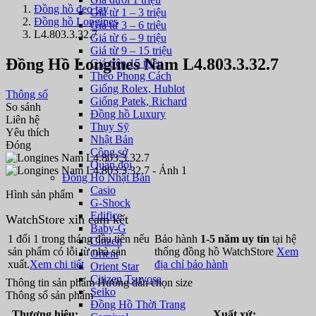
Đồng hồ đeo tay
Giá từ 1 – 3 triệu
Đồng hồ Longines
Giá từ 3 – 6 triệu
L4.803.3.32.7
Giá từ 6 – 9 triệu
Giá từ 9 – 15 triệu
Đồng Hồ Longines Nam L4.803.3.32.7
Giá trên 15 triệu
Theo Phong Cách
Giống Rolex, Hublot
Thông số
Giống Patek, Richard
So sánh
Đồng hồ Luxury
Liên hệ
Thụy Sỹ
Yêu thích
Nhật Bản
Đóng
Công sở
Quân đội
Đồng Hồ Nhật Bản
Casio
Hình sản phẩm
G-Shock
Edifice
WatchStore xin cam kết
Baby-G
1 đổi 1 trong tháng đầu tiên nếu
Bảo hành
1-5 năm uy tín
tại hệ
Citizen
sản phẩm có lỗi từ nhà sản
thống đồng hồ WatchStore
Xem
Orient
xuất.
Xem chi tiết
địa chỉ bảo hành
Orient Star
Citizen Tsuyosa
Thông tin sản phẩm
Hướng dẫn chọn size
Seiko
Thông số sản phẩm
Đồng Hồ Thời Trang
Thương hiệu:
Xuất xứ: