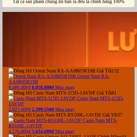
Tất cả sản phẩm chúng tôi bán ra đều là chính hãng 100%
132
Orient Nam RA-
AA0B05R19B
9.480.000₫
8.058.000₫
Mua ngay
81
Casio Nam MTS-115D-
1AVDF
2.823.000₫
2.399.550₫
Mua ngay
37
Casio Nam MTS-
RS100L-1AVDF
4.276.000₫
3.634.600₫
Mua ngay
44