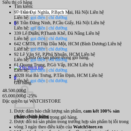
Siêu thị có hàng
Tìm kiếm:
97 Trần Đại Nghĩa, P.Bạch Mai, Hà Nội
Liên hệ
Liên hệ:
gọi điện
|
chỉ đường
58 Trần Đăng Ninh, P.Cầu Giấy, Hà Nội
Liên hệ
0
Liên hệ:
gọi điện
|
chỉ đường
339 Lê Duẩn, P.Thanh Khê, Đà Nẵng
Liên hệ
Liên hệ:
gọi điện
|
chỉ đường
642 CMT8, P.Thủ Dầu Một, HCM (Bình Dương)
Liên hệ
Liên hệ:
gọi điện
|
chỉ đường
92 Lê Văn Sỹ, P.Phú Nhuận, HCM
Liên hệ
Chưa có sản phẩm trong giỏ hàng.
Liên hệ:
gọi điện
|
chỉ đường
61 Quang Trung, P.Gò Vấp, HCM
Liên hệ
(
0
)
Liên hệ:
gọi điện
|
chỉ đường
402B Hai Bà Trưng, P.Tân Định, HCM
Liên hệ
0
Liên hệ:
gọi điện
|
chi đường
Giỏ hàng
48.500.000₫
65.000.000₫
-25%
Đặc quyền tại WATCHSTORE
Được đảm bảo chất lượng sản phẩm,
cam kết 100% sản
phẩm chính hãng
Chưa có sản phẩm trong giỏ hàng.
Được đổi trả sản phẩm trong trường hợp sản phẩm bị lỗi trong
vòng 3 ngày theo điều kiện của
WatchStore.vn