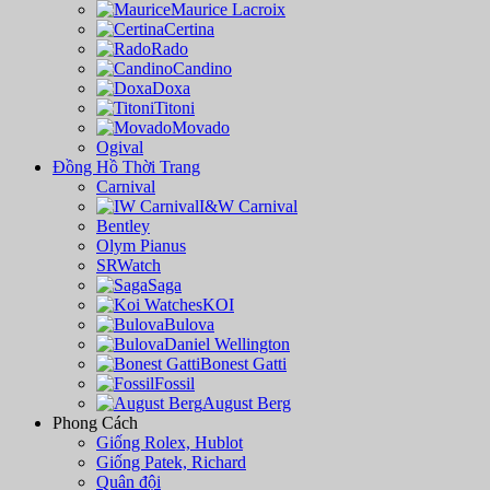
Maurice Lacroix
Certina
Rado
Candino
Doxa
Titoni
Movado
Ogival
Đồng Hồ Thời Trang
Carnival
I&W Carnival
Bentley
Olym Pianus
SRWatch
Saga
KOI
Bulova
Daniel Wellington
Bonest Gatti
Fossil
August Berg
Phong Cách
Giống Rolex, Hublot
Giống Patek, Richard
Quân đội