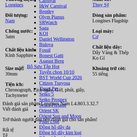
Carnival
Longines
Thụy Sỹ
I&W Carnival
Bentley
Đối tượng:
Dòng sản phẩm:
Olym Pianus
Nam
Longines Flagship
SRWatch
Saga
Chống nước:
Loại máy:
KOI
3atm
Cơ
Daniel Wellington
Bulova
Chất liệu dây:
Chất liệu kính:
Fossil
Dây Vàng & Thép
Kính Sapphire
Bonest Gatti
Ko Gỉ
August Berg
Bộ Sưu Tập Hot
Size mặt:
Khoảng trữ cót:
Tuyển chọn 10/10
39mm
55 tiếng
BST World Cup 2026
Citizen Tsuyosa
Tiện ích:
Tissot Prx
Chronograph, Lịch ngày, Giờ, phút, giây,
Seiko 5
Tachymeter
Seiko Prospex
Đánh giá sản phẩm Longines Nam L4.803.3.32.7
Seiko Presage
Viết đánh giá
Orient SK
Orient Sun and Moon
Trở thành người đầu tiên đánh giá cho sản phẩm!
Phân Loại
Đồng hồ dây da
Rất tệ
Đồng hồ dây kim loại
Tệ