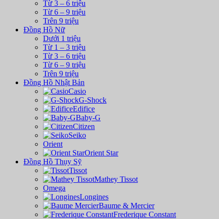
Từ 3 – 6 triệu
Từ 6 – 9 triệu
Trên 9 triệu
Đồng Hồ Nữ
Dưới 1 triệu
Từ 1 – 3 triệu
Từ 3 – 6 triệu
Từ 6 – 9 triệu
Trên 9 triệu
Đồng Hồ Nhật Bản
Casio
G-Shock
Edifice
Baby-G
Citizen
Seiko
Orient
Orient Star
Đồng Hồ Thụy Sỹ
Tissot
Mathey Tissot
Omega
Longines
Baume & Mercier
Frederique Constant