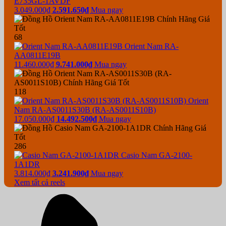
E735GL-1AVDF
3.049.000₫
2.591.650₫
Mua ngay
68
Orient Nam RA-
AA0811E19B
11.460.000₫
9.741.000₫
Mua ngay
118
Orient
Nam RA-AS0011S30B (RA-AS0011S10B)
17.050.000₫
14.492.500₫
Mua ngay
286
Casio Nam GA-2100-
1A1DR
3.814.000₫
3.241.900₫
Mua ngay
Xem tất cả reels