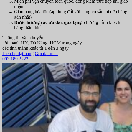
Miễn phí vận chuyển toàn quốc, đồng kiểm trực tiếp khi giao
nhận.
Giao hàng hỏa tốc (áp dụng đối với hàng có sẵn tại cửa hàng
gần nhất)
Được hưởng các ưu đãi, quà tặng
, chương trình khách
hàng thân thiết.
Thông tin vận chuyển
nội thành HN, Đà Nẵng, HCM trong ngày,
các tỉnh thành khác từ 1 đến 3 ngày
Liên hệ đặt hàng
Gọi đặt mua
093 189 2222