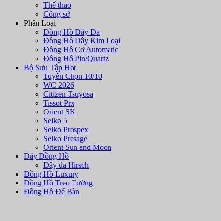
Thể thao
Công sở
Phân Loại
Đồng Hồ Dây Da
Đồng Hồ Dây Kim Loại
Đồng Hồ Cơ Automatic
Đồng Hồ Pin/Quartz
Bộ Sưu Tập Hot
Tuyển Chọn 10/10
WC 2026
Citizen Tsuyosa
Tissot Prx
Orient SK
Seiko 5
Seiko Prospex
Seiko Presage
Orient Sun and Moon
Dây Đồng Hồ
Dây da Hirsch
Đồng Hồ Luxury
Đồng Hồ Treo Tường
Đồng Hồ Để Bàn