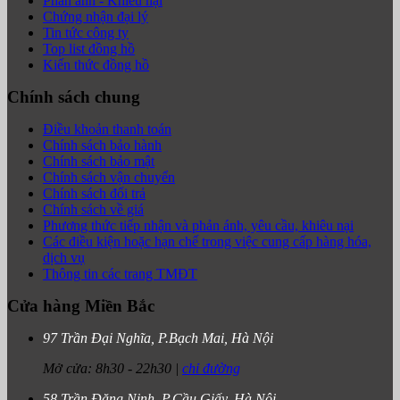
Phản ánh - Khiếu nại
Chứng nhận đại lý
Tin tức công ty
Top list đồng hồ
Kiến thức đồng hồ
Chính sách chung
Điều khoản thanh toán
Chính sách bảo hành
Chính sách bảo mật
Chính sách vận chuyển
Chính sách đổi trả
Chính sách về giá
Phương thức tiếp nhận và phản ánh, yêu cầu, khiêu nại
Các điều kiện hoặc hạn chế trong việc cung cấp hàng hóa,
dịch vụ
Thông tin các trang TMĐT
Cửa hàng Miền Bắc
97 Trần Đại Nghĩa, P.Bạch Mai, Hà Nội
Mở cửa:
8h30
-
22h30
|
chỉ đường
58 Trần Đăng Ninh, P.Cầu Giấy, Hà Nội