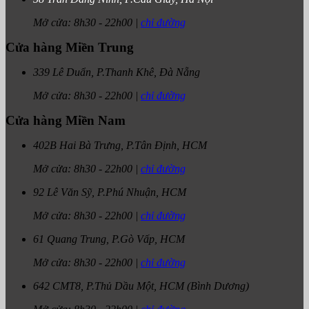
Mở cửa:
8h30
-
22h00
|
chỉ đường
Cửa hàng Miền Trung
339 Lê Duẩn, P.Thanh Khê, Đà Nẵng
Mở cửa:
8h30
-
22h00
|
chỉ đường
Cửa hàng Miền Nam
402B Hai Bà Trưng, P.Tân Định, HCM
Mở cửa:
8h30
-
22h00
|
chỉ đường
92 Lê Văn Sỹ, P.Phú Nhuận, HCM
Mở cửa:
8h30
-
22h00
|
chỉ đường
61 Quang Trung, P.Gò Vấp, HCM
Mở cửa:
8h30
-
22h00
|
chỉ đường
642 CMT8, P.Thủ Dầu Một, HCM (Bình Dương)