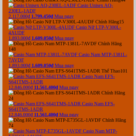
Casio Unisex AQ-
230EL-1ADF
2.117.000₫
1.799.450₫
Mua ngay
15
Casio Nữ LTP-V300L-
4AUDF
1.893.000₫
1.609.050₫
Mua ngay
148
Casio Nam MTP-1381L-
7AVDF
1.893.000₫
1.609.050₫
Mua ngay
101
Casio Nam EFS-
S641TMS-1ADR
12.846.000₫
11.561.400₫
Mua ngay
24
Casio Nam EFS-
S641TMS-1ADR
12.846.000₫
11.561.400₫
Mua ngay
74
Casio Nam MTP-