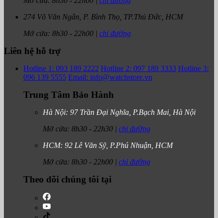
Mở cửa:
8h30
-
22h00
|
chỉ đường
274 Võ Văn Ngân, P. Bình Thọ, TP.Thủ Đức, HCM
Mở cửa:
8h30
-
22h00
|
chỉ đường
Liên hệ hỗ trợ
Hotline 1: 093 189 2222
Hotline 2: 097 189 3333
Hotline 3:
096 139 5555
Email: info@watchstore.vn
Trung Tâm Bảo Hành
Hà Nội: 97 Trần Đại Nghĩa, P.Bạch Mai, Hà Nội
Mở cửa:
8h30
-
22h30
|
chỉ đường
HCM: 92 Lê Văn Sỹ, P.Phú Nhuận, HCM
Mở cửa:
8h30
-
22h00
|
chỉ đường
Theo dõi chúng tôi tại