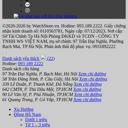
©2020-2026 by WatchStore.vn. Hotline: 093.189.2222. Giấy chứng
nhận kinh doanh số: 0110563781, Ngày cấp: 07/12/2023, Nơi cấp:
Sở Tài Chính Tp Hà Nội Phòng ĐKKD và TCDN - CÔNG TY
TNHH WS VIỆT NAM, trụ sở chính: 97 Trần Đại Nghĩa, Phường
Bạch Mai, TP Hà Nội. Phản ánh thái độ phục vụ: 0931892222
Danh sách yêu thích
(
22
)
Hotline:
093 189 2222
Danh sách cửa hàng
97 Trần Đại Nghĩa, P. Bạch Mai, Hà Nội
Xem chỉ đường
58 Trần Đăng Ninh, P. Cầu Giấy, Hà Nội
Xem chỉ đường
339 Lê Duẩn, P. Thanh Khê, Đà Nẵng
Xem chỉ đường
642 CMT8, P. Thủ Dầu Một, TP.HCM
Xem chỉ đường
90 Lê Văn Sỹ, P. Phú Nhuận, TP.HCM
Xem chỉ đường
61 Quang Trung, P. Gò Vấp, TP.HCM
Xem chỉ đường
Xu Hướng
Đồng Hồ Nam
Dưới 1 triệu
Từ 1 – 3 triệu