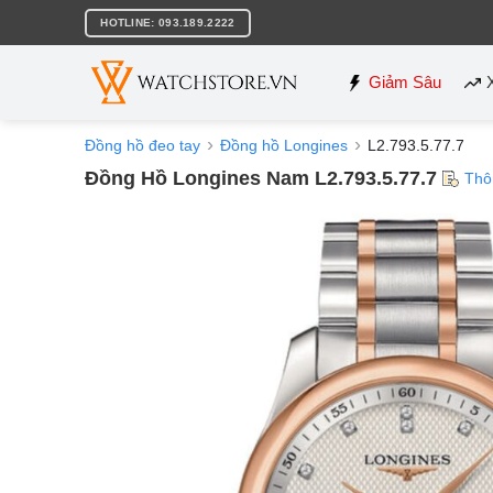
Bỏ
HOTLINE: 093.189.2222
qua
nội
dung
Giảm Sâu
Đồng hồ đeo tay
Đồng hồ Longines
L2.793.5.77.7
Đồng Hồ Longines Nam L2.793.5.77.7
Thô