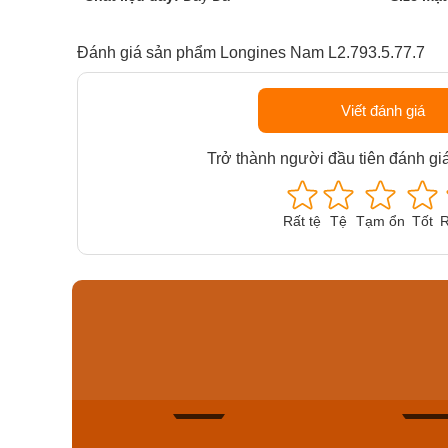
Đánh giá sản phẩm Longines Nam L2.793.5.77.7
Viết đánh giá
Trở thành người đầu tiên đánh gi
Rất tệ
Tệ
Tạm ổn
Tốt
R
Orient Nam RA-
Casio N
AA0B05R19B
115D-1A
9.480.000₫
2.823.000
8.058.000₫
2.399.5
Mua ngay
Mua ng
138