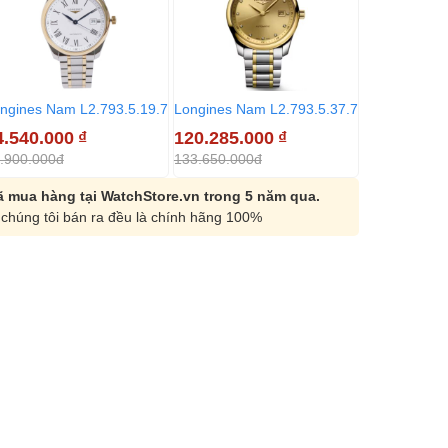
ngines Nam L2.793.5.19.7
Longines Nam L2.793.5.37.7
Longines Na
4.540.000
₫
120.285.000
₫
69.370.00
.900.000đ
133.650.000đ
115.000.000
 mua hàng tại WatchStore.vn trong 5 năm qua.
chúng tôi bán ra đều là chính hãng 100%