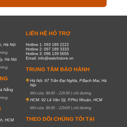
C
LIÊN HỆ HỖ TRỢ
i, Hà Nội
Hotline 1: 093 189 2222
Hotline 2: 097 189 3333
ường
Hotline 3: 096 139 5555
Email: info@watchstore.vn
y, Hà Nội
ường
TRUNG TÂM BẢO HÀNH
UNG
Hà Nội: 97 Trần Đại Nghĩa, P.Bạch Mai, Hà
Nội
Đà Nẵng
Mở cửa:
8h30
-
22h30
|
chỉ đường
ường
HCM: 92 Lê Văn Sỹ, P.Phú Nhuận, HCM
Mở cửa:
8h30
-
22h00
|
chỉ đường
M
THEO DÕI CHÚNG TÔI TẠI
nh, HCM