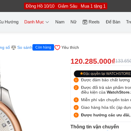
Đồng Hồ 10/10
Giảm Sâu
Mua 1 tặng 1
Xu Hướng
Danh Mục
Nam
Nữ
Reels
Để Bàn
Tr
ng số
So sánh
Yêu thích
Còn hàng
120.285.000₫
133.65
Đặc quyền tại WATCHSTORE
Được đảm bảo chất lượng
Được đổi trả sản phẩm tro
điều kiện của
WatchStore
Miễn phí vận chuyển toàn q
Giao hàng hỏa tốc (áp dụng
Được hưởng các ưu đãi,
Thông tin vận chuyển