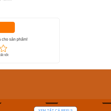
á cho sản phẩm!
ất tốt
am MTS-
Casio Nam MTS-
Casio U
VDF
RS100L-1AVDF
230EL-
₫
4.276.000₫
2.117.0
50₫
3.634.600₫
1.799.
ay
Mua ngay
Mua 
81
39
XEM TẤT CẢ REELS