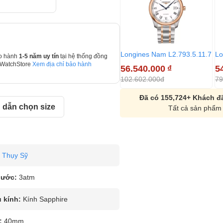
Longines Nam L2.793.5.11.7
Lo
o hành
1-5 năm uy tín
tại hệ thống đồng
 WatchStore
Xem địa chỉ bảo hành
56.540.000
₫
5
102.602.000đ
79
Đã có 155,724+ Khách đã
dẫn chọn size
Tất cả sản phẩm 
Thụy Sỹ
nước:
3atm
u kính:
Kính Sapphire
:
40mm