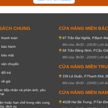
 SÁCH CHUNG
CỬA HÀNG MIỀN BẮ
 thanh toán
97 Trần Đại Nghĩa, P.Bạch Ma
Mở cửa:
8h30
-
22h30
|
chỉ đ
h bảo hành
58 Trần Đăng Ninh, P.Cầu Giấ
h bảo mật
Mở cửa:
8h30
-
22h00
|
chỉ đ
 vận chuyển
CỬA HÀNG MIỀN TR
đổi trả
339 Lê Duẩn, P.Thanh Khê, 
 về giá
Mở cửa:
8h30
-
22h00
|
chỉ đ
c tiếp nhận và phản ánh, yêu
CỬA HÀNG MIỀN NA
nại
402B Hai Bà Trưng, P.Tân Đị
iện hoặc hạn chế trong việc cung
óa, dịch vụ