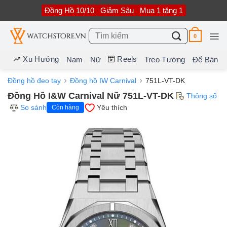
Bỏ
Đồng Hồ 10/10
Giảm Sâu
Mua 1 tặng 1
qua
nội
dung
Tìm
0
kiếm:
Xu Hướng
Reels
Nam
Nữ
Treo Tường
Để Bàn
Đồng hồ đeo tay
Đồng hồ IW Carnival
751L-VT-DK
Đồng Hồ I&W Carnival Nữ 751L-VT-DK
Thông số
So sánh
Yêu thích
Còn hàng