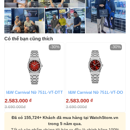
Có thể bạn cũng thích
-30%
-30%
I&W Carnival Nữ 751L-VT-DTT
I&W Carnival Nữ 751L-VT-DO
2.583.000
₫
2.583.000
₫
2
3.690.000đ
3.690.000đ
3
Đã có 155,724+ Khách đã mua hàng tại WatchStore.vn
trong 5 năm qua.
Tất cả sản phẩm chúng tôi bán ra đều là chính hãng 100%