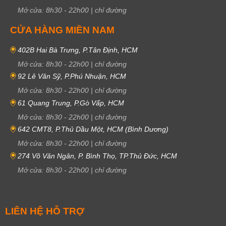
Mở cửa:
8h30
-
22h00
|
chỉ đường
CỬA HÀNG MIỀN NAM
402B Hai Bà Trưng, P.Tân Định, HCM
Mở cửa:
8h30
-
22h00
|
chỉ đường
92 Lê Văn Sỹ, P.Phú Nhuận, HCM
Mở cửa:
8h30
-
22h00
|
chỉ đường
61 Quang Trung, P.Gò Vấp, HCM
Mở cửa:
8h30
-
22h00
|
chỉ đường
642 CMT8, P.Thủ Dầu Một, HCM (Bình Dương)
Mở cửa:
8h30
-
22h00
|
chỉ đường
274 Võ Văn Ngân, P. Bình Thọ, TP.Thủ Đức, HCM
Mở cửa:
8h30
-
22h00
|
chỉ đường
LIÊN HỆ HỖ TRỢ