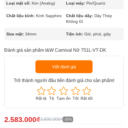
Loại mặt số:
Kim (Analog)
Loại máy:
Pin/Quartz
Chất liệu kính:
Kính Sapphire
Chất liệu dây:
Dây Thép
Không Gỉ
Size mặt:
34mm
Tiện ích:
Giờ, phút, giây
Đánh giá sản phẩm I&W Carnival Nữ 751L-VT-DK
Viết đánh giá
Trở thành người đầu tiên đánh giá cho sản phẩm!
Rất tệ
Tệ
Tạm ổn
Tốt
Rất tốt
2.583.000₫
3.690.000₫
-30%