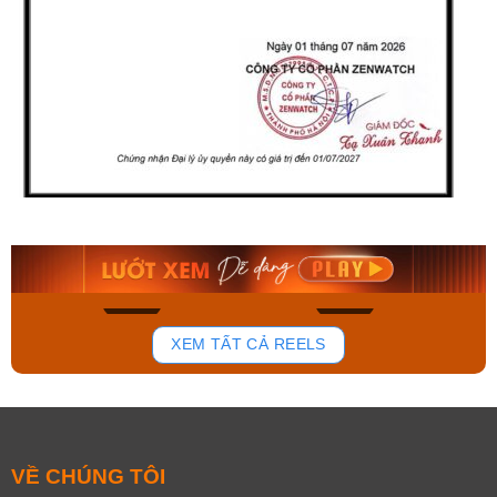
Orient Nam RA-
Casio Nam MTS-
AA0B05R19B
115D-1AVDF
9.480.000₫
2.823.000₫
8.058.000₫
2.399.550₫
Mua ngay
Mua ngay
154
87
XEM TẤT CẢ REELS
VỀ CHÚNG TÔI