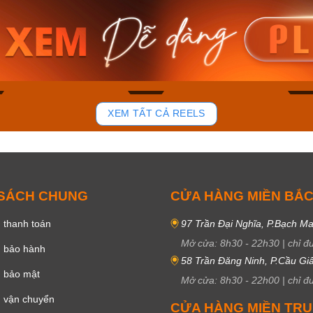
am MTS-
Casio Nam MTS-
Casio U
VDF
RS100L-1AVDF
230EL-
₫
4.276.000₫
2.117.0
50₫
3.634.600₫
1.799.
ay
Mua ngay
Mua 
87
45
XEM TẤT CẢ REELS
 SÁCH CHUNG
CỬA HÀNG MIỀN BẮ
 thanh toán
97 Trần Đại Nghĩa, P.Bạch Ma
Mở cửa:
8h30
-
22h30
|
chỉ đ
h bảo hành
58 Trần Đăng Ninh, P.Cầu Giấ
h bảo mật
Mở cửa:
8h30
-
22h00
|
chỉ đ
 vận chuyển
CỬA HÀNG MIỀN TR