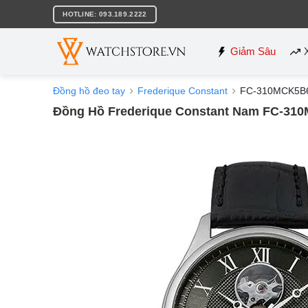
Bỏ
HOTLINE: 093.189.2222
qua
nội
dung
Giảm Sâu
Đồng hồ đeo tay
Frederique Constant
FC-310MCK5B
Đồng Hồ Frederique Constant Nam FC-31