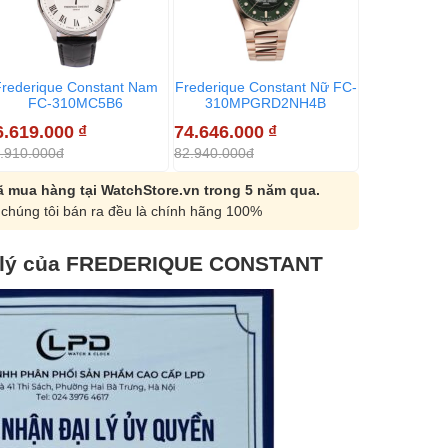
Frederique Constant Nam
Frederique Constant Nữ FC-
Frederique 
FC-310MC5B6
310MPGRD2NH4B
310MP
6.619.000
₫
74.646.000
₫
148.284.0
.910.000đ
82.940.000đ
164.760.000
 mua hàng tại WatchStore.vn trong 5 năm qua.
chúng tôi bán ra đều là chính hãng 100%
 lý của FREDERIQUE CONSTANT