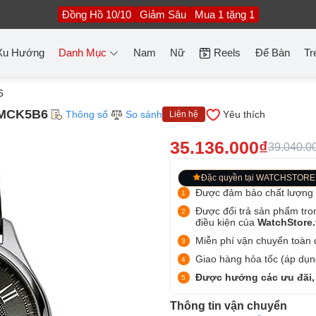
Đồng Hồ 10/10
Giảm Sâu
Mua 1 tặng 1
Xu Hướng
Danh Mục
Nam
Nữ
Reels
Để Bàn
Tr
6
0MCK5B6
Thông số
So sánh
Yêu thích
Liên hệ
35.136.000₫
39.040.0
Đặc quyền tại WATCHSTORE
Được đảm bảo chất lượng
Được đổi trả sản phẩm tro
điều kiện của
WatchStore
Miễn phí vận chuyển toàn q
Giao hàng hỏa tốc (áp dụng
Được hưởng các ưu đãi,
Thông tin vận chuyển