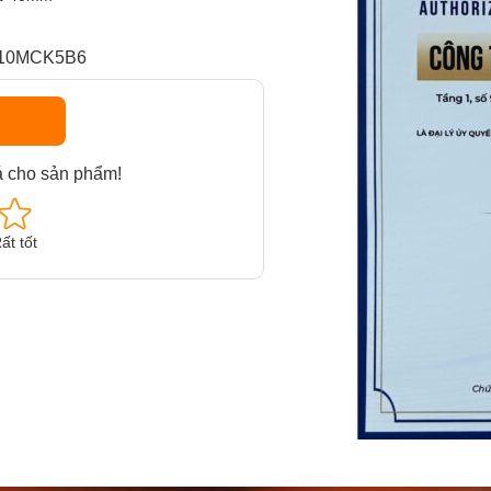
-310MCK5B6
á cho sản phẩm!
ất tốt