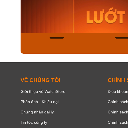
Orient Nam RA-
Casio N
AA0B05R19B
115D-1A
9.480.000₫
2.823.000
8.058.000₫
2.399.5
Mua ngay
Mua ng
154
VỀ CHÚNG TÔI
CHÍNH
Giới thiệu về WatchStore
Điều khoản
Phản ánh - Khiếu nại
Chính sác
Chứng nhận đại lý
Chính sác
Tin tức công ty
Chính sách