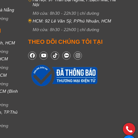
Nội
Đà Nẵng
Mở cửa:
8h30
-
22h30
|
chỉ đường
ường
HCM: 92 Lê Văn Sỹ, P.Phú Nhuận, HCM
Mở cửa:
8h30
-
22h00
|
chỉ đường
M
THEO DÕI CHÚNG TÔI TẠI
nh, HCM
ường
 HCM
ường
 HCM
ường
CM (Bình
ường
ọ, TP.Thủ
ường