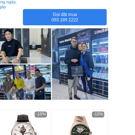
ng ngày,
ngày
Gọi đặt mua
093 189 2222
-10%
-10%