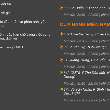
đổi trả
339 Lê Duẩn, P.Thanh Khê, 
 về giá
Mở cửa:
8h30
-
22h00
|
chỉ đ
c tiếp nhận và phản ánh, yêu
CỬA HÀNG MIỀN NA
nại
402B Hai Bà Trưng, P.Tân Đị
iện hoặc hạn chế trong việc cung
óa, dịch vụ
Mở cửa:
8h30
-
22h00
|
chỉ đ
92 Lê Văn Sỹ, P.Phú Nhuận,
các trang TMĐT
Mở cửa:
8h30
-
22h00
|
chỉ đ
61 Quang Trung, P.Gò Vấp,
Mở cửa:
8h30
-
22h00
|
chỉ đ
642 CMT8, P.Thủ Dầu Một, H
Dương)
Mở cửa:
8h30
-
22h00
|
chỉ đ
274 Võ Văn Ngân, P. Bình Th
Đức, HCM
Mở cửa:
8h30
-
22h00
|
chỉ đ