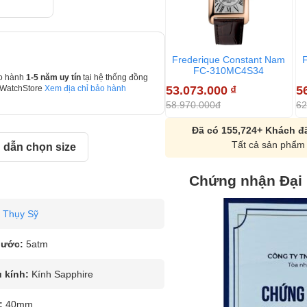
Frederique Constant Nam
FC-310MC4S34
o hành
1-5 năm uy tín
tại hệ thống đồng
53.073.000
₫
5
 WatchStore
Xem địa chỉ bảo hành
58.970.000đ
62
Đã có 155,724+ Khách đã
Tất cả sản phẩm 
dẫn chọn size
Chứng nhận Đại
Thụy Sỹ
nước:
5atm
u kính:
Kính Sapphire
:
40mm