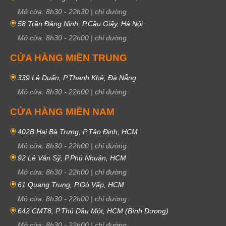
Mở cửa:
8h30
-
22h30
|
chỉ đường
58 Trần Đăng Ninh, P.Cầu Giấy, Hà Nội
Mở cửa:
8h30
-
22h00
|
chỉ đường
CỬA HÀNG MIỀN TRUNG
339 Lê Duẩn, P.Thanh Khê, Đà Nẵng
Mở cửa:
8h30
-
22h00
|
chỉ đường
CỬA HÀNG MIỀN NAM
402B Hai Bà Trưng, P.Tân Định, HCM
Mở cửa:
8h30
-
22h00
|
chỉ đường
92 Lê Văn Sỹ, P.Phú Nhuận, HCM
Mở cửa:
8h30
-
22h00
|
chỉ đường
61 Quang Trung, P.Gò Vấp, HCM
Mở cửa:
8h30
-
22h00
|
chỉ đường
642 CMT8, P.Thủ Dầu Một, HCM (Bình Dương)
Mở cửa:
8h30
-
22h00
|
chỉ đường