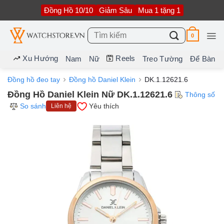
Bỏ
Đồng Hồ 10/10
Giảm Sâu
Mua 1 tặng 1
qua
nội
dung
Tìm
0
kiếm:
Xu Hướng
Reels
Nam
Nữ
Treo Tường
Để Bàn
Đồng hồ đeo tay
Đồng hồ Daniel Klein
DK.1.12621.6
Đồng Hồ Daniel Klein Nữ DK.1.12621.6
Thông số
So sánh
Yêu thích
Liên hệ