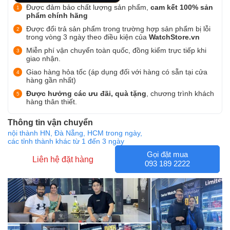
Được đảm bảo chất lượng sản phẩm,
cam kết 100% sản
phẩm chính hãng
Được đổi trả sản phẩm trong trường hợp sản phẩm bị lỗi
trong vòng 3 ngày theo điều kiện của
WatchStore.vn
Miễn phí vận chuyển toàn quốc, đồng kiểm trực tiếp khi
giao nhận.
Giao hàng hỏa tốc (áp dụng đối với hàng có sẵn tại cửa
hàng gần nhất)
Được hưởng các ưu đãi, quà tặng
, chương trình khách
hàng thân thiết.
Thông tin vận chuyển
nội thành HN, Đà Nẵng, HCM trong ngày,
các tỉnh thành khác từ 1 đến 3 ngày
Gọi đặt mua
Liên hệ đặt hàng
093 189 2222