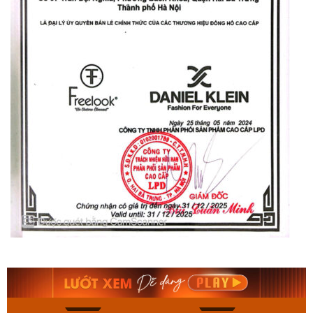
Orient Nam RA-
Casio Nam MTS-
AA0B05R19B
115D-1AVDF
9.480.000₫
2.823.000₫
8.058.000₫
2.399.550₫
Mua ngay
Mua ngay