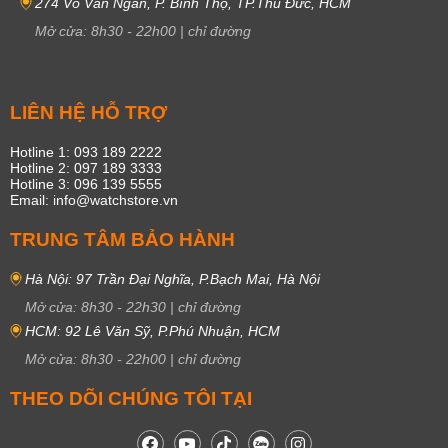
274 Võ Văn Ngân, P. Bình Thọ, TP.Thủ Đức, HCM
Mở cửa:
8h30
-
22h00
|
chỉ đường
LIÊN HỆ HỖ TRỢ
Hotline 1: 093 189 2222
Hotline 2: 097 189 3333
Hotline 3: 096 139 5555
Email: info@watchstore.vn
TRUNG TÂM BẢO HÀNH
Hà Nội: 97 Trần Đại Nghĩa, P.Bạch Mai, Hà Nội
Mở cửa:
8h30
-
22h30
|
chỉ đường
HCM: 92 Lê Văn Sỹ, P.Phú Nhuận, HCM
Mở cửa:
8h30
-
22h00
|
chỉ đường
THEO DÕI CHÚNG TÔI TẠI