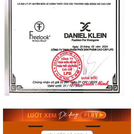
Orient Nam RA-
Casio Nam MTS-
AA0B05R19B
115D-1AVDF
9.480.000₫
2.823.000₫
8.058.000₫
2.399.550₫
Mua ngay
Mua ngay
136
81