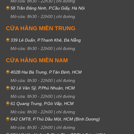
Mở cửa:
8h30
-
22h30
|
chỉ đường
58 Trần Đăng Ninh, P.Cầu Giấy, Hà Nội
Mở cửa:
8h30
-
22h00
|
chỉ đường
CỬA HÀNG MIỀN TRUNG
339 Lê Duẩn, P.Thanh Khê, Đà Nẵng
Mở cửa:
8h30
-
22h00
|
chỉ đường
CỬA HÀNG MIỀN NAM
402B Hai Bà Trưng, P.Tân Định, HCM
Mở cửa:
8h30
-
22h00
|
chỉ đường
92 Lê Văn Sỹ, P.Phú Nhuận, HCM
Mở cửa:
8h30
-
22h00
|
chỉ đường
61 Quang Trung, P.Gò Vấp, HCM
Mở cửa:
8h30
-
22h00
|
chỉ đường
642 CMT8, P.Thủ Dầu Một, HCM (Bình Dương)
Mở cửa:
8h30
-
22h00
|
chỉ đường