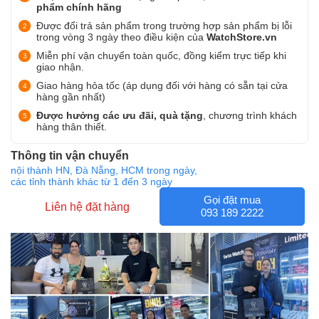
phẩm chính hãng
Được đổi trả sản phẩm trong trường hợp sản phẩm bị lỗi
trong vòng 3 ngày theo điều kiện của
WatchStore.vn
Miễn phí vận chuyển toàn quốc, đồng kiểm trực tiếp khi
giao nhận.
Giao hàng hỏa tốc (áp dụng đối với hàng có sẵn tại cửa
hàng gần nhất)
Được hưởng các ưu đãi, quà tặng
, chương trình khách
hàng thân thiết.
Thông tin vận chuyển
nội thành HN, Đà Nẵng, HCM trong ngày,
các tỉnh thành khác từ 1 đến 3 ngày
Gọi đặt mua
Liên hệ đặt hàng
093 189 2222