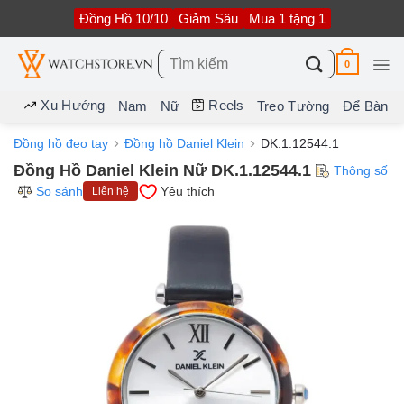
Bỏ
Đồng Hồ 10/10
Giảm Sâu
Mua 1 tặng 1
qua
nội
dung
Tìm
0
kiếm:
Xu Hướng
Reels
Nam
Nữ
Treo Tường
Để Bàn
Đồng hồ đeo tay
Đồng hồ Daniel Klein
DK.1.12544.1
Đồng Hồ Daniel Klein Nữ DK.1.12544.1
Thông số
So sánh
Yêu thích
Liên hệ