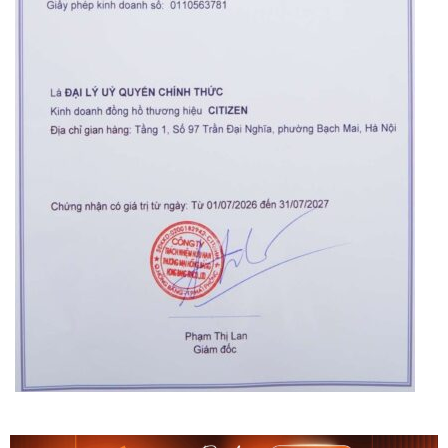
Orient Nam RA-
Casio Nam MTS-
AA0B05R19B
115D-1AVDF
9.480.000₫
2.823.000₫
8.058.000₫
2.399.550₫