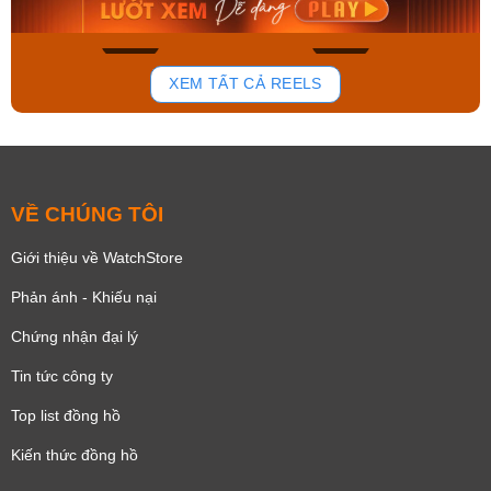
Mua ngay
Mua ngay
136
81
XEM TẤT CẢ REELS
VỀ CHÚNG TÔI
Giới thiệu về WatchStore
Phản ánh - Khiếu nại
Chứng nhận đại lý
Tin tức công ty
Top list đồng hồ
Kiến thức đồng hồ