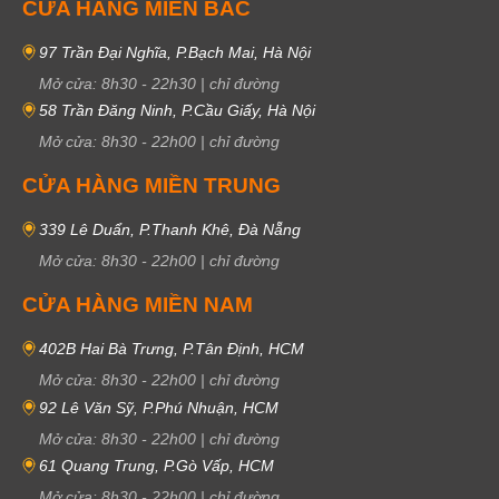
CỬA HÀNG MIỀN BẮC
97 Trần Đại Nghĩa, P.Bạch Mai, Hà Nội
Mở cửa:
8h30
-
22h30
|
chỉ đường
58 Trần Đăng Ninh, P.Cầu Giấy, Hà Nội
Mở cửa:
8h30
-
22h00
|
chỉ đường
CỬA HÀNG MIỀN TRUNG
339 Lê Duẩn, P.Thanh Khê, Đà Nẵng
Mở cửa:
8h30
-
22h00
|
chỉ đường
CỬA HÀNG MIỀN NAM
402B Hai Bà Trưng, P.Tân Định, HCM
Mở cửa:
8h30
-
22h00
|
chỉ đường
92 Lê Văn Sỹ, P.Phú Nhuận, HCM
Mở cửa:
8h30
-
22h00
|
chỉ đường
61 Quang Trung, P.Gò Vấp, HCM
Mở cửa:
8h30
-
22h00
|
chỉ đường