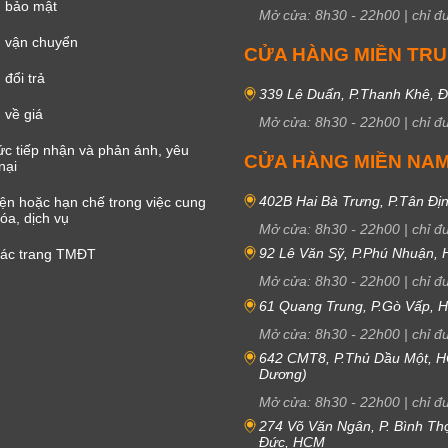
h bảo mật
Mở cửa:
8h30
-
22h00
|
chỉ đ
 vận chuyển
CỬA HÀNG MIỀN TR
đổi trả
339 Lê Duẩn, P.Thanh Khê, 
 về giá
Mở cửa:
8h30
-
22h00
|
chỉ đ
c tiếp nhận và phản ánh, yêu
CỬA HÀNG MIỀN NA
nại
402B Hai Bà Trưng, P.Tân Đị
iện hoặc hạn chế trong việc cung
óa, dịch vụ
Mở cửa:
8h30
-
22h00
|
chỉ đ
92 Lê Văn Sỹ, P.Phú Nhuận,
các trang TMĐT
Mở cửa:
8h30
-
22h00
|
chỉ đ
61 Quang Trung, P.Gò Vấp,
Mở cửa:
8h30
-
22h00
|
chỉ đ
642 CMT8, P.Thủ Dầu Một, H
Dương)
Mở cửa:
8h30
-
22h00
|
chỉ đ
274 Võ Văn Ngân, P. Bình Th
Đức, HCM