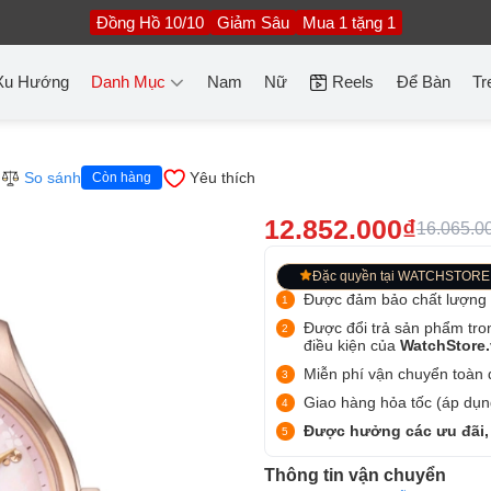
Đồng Hồ 10/10
Giảm Sâu
Mua 1 tặng 1
Xu Hướng
Danh Mục
Nam
Nữ
Reels
Để Bàn
Tr
So sánh
Yêu thích
Còn hàng
12.852.000₫
16.065.0
Đặc quyền tại WATCHSTORE
Được đảm bảo chất lượng
Được đổi trả sản phẩm tro
điều kiện của
WatchStore
Miễn phí vận chuyển toàn q
Giao hàng hỏa tốc (áp dụng
Được hưởng các ưu đãi,
Thông tin vận chuyển