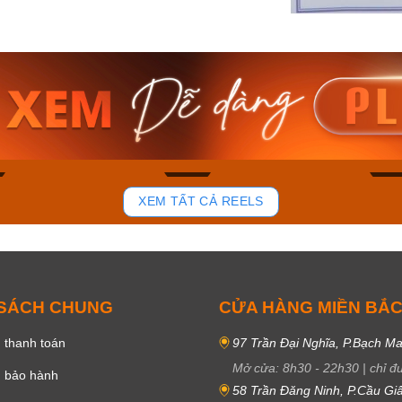
am MTS-
Casio Nam MTS-
Casio U
VDF
RS100L-1AVDF
230EL-
₫
4.276.000₫
2.117.0
50₫
3.634.600₫
1.799.
ay
Mua ngay
Mua 
102
51
XEM TẤT CẢ REELS
 SÁCH CHUNG
CỬA HÀNG MIỀN BẮ
 thanh toán
97 Trần Đại Nghĩa, P.Bạch Ma
Mở cửa:
8h30
-
22h30
|
chỉ đ
h bảo hành
58 Trần Đăng Ninh, P.Cầu Giấ