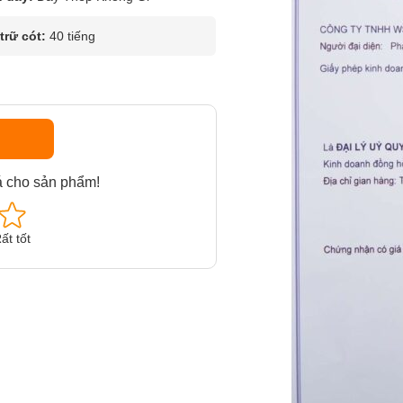
rữ cót:
40 tiếng
á cho sản phẩm!
ất tốt