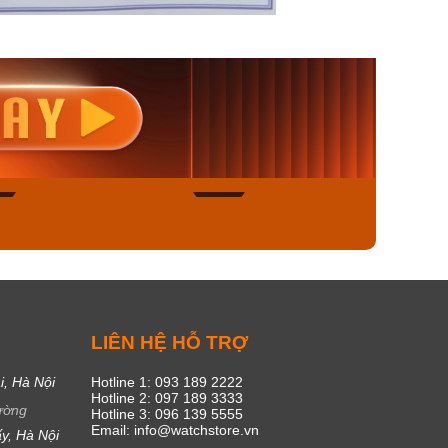
nisex AQ-
Casio Nữ LTP-V300L-
Casio
1ADF
4AUDF
1381L
00₫
1.893.000₫
1.893.
450₫
1.609.050₫
1.609
ngay
Mua ngay
Mua
53
20
C
LIÊN HỆ HỖ TRỢ
i, Hà Nội
Hotline 1: 093 189 2222
Hotline 2: 097 189 3333
ường
Hotline 3: 096 139 5555
Email: info@watchstore.vn
y, Hà Nội