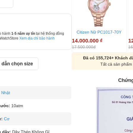
Citizen Nữ PC1017-70Y
o hành
1-5 năm uy tín
tại hệ thống đồng
 WatchStore
Xem địa chỉ bảo hành
14.000.000
₫
1
17.500.000đ
16
Đã có 155,724+ Khách đã
dẫn chọn size
Tất cả sản phẩm 
Chứng
Nhật
nước:
10atm
y:
Cơ
u dây:
Dây Thép Không Gỉ