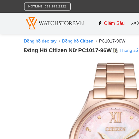
Bỏ
HOTLINE: 093.189.2222
qua
nội
dung
Giảm Sâu
Đồng hồ đeo tay
Đồng hồ Citizen
PC1017-96W
Đồng Hồ Citizen Nữ PC1017-96W
Thông số