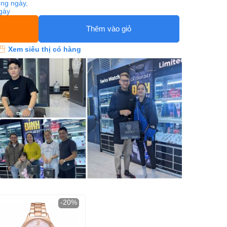
ng ngày,
ngày
Thêm vào giỏ
Xem siêu thị có hàng
-20%