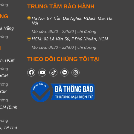
ường
TRUNG TÂM BẢO HÀNH
UNG
Hà Nội: 97 Trần Đại Nghĩa, P.Bạch Mai, Hà
Nội
Đà Nẵng
Mở cửa:
8h30
-
22h30
|
chỉ đường
ường
HCM: 92 Lê Văn Sỹ, P.Phú Nhuận, HCM
Mở cửa:
8h30
-
22h00
|
chỉ đường
M
THEO DÕI CHÚNG TÔI TẠI
nh, HCM
ường
 HCM
ường
 HCM
ường
CM (Bình
ường
ọ, TP.Thủ