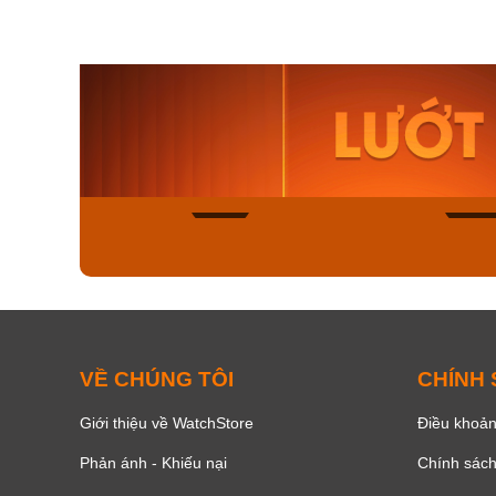
Orient Nam RA-
Casio N
AA0B05R19B
115D-1A
9.480.000₫
2.823.000
8.058.000₫
2.399.5
Mua ngay
Mua ng
178
VỀ CHÚNG TÔI
CHÍNH
Giới thiệu về WatchStore
Điều khoản
Phản ánh - Khiếu nại
Chính sác