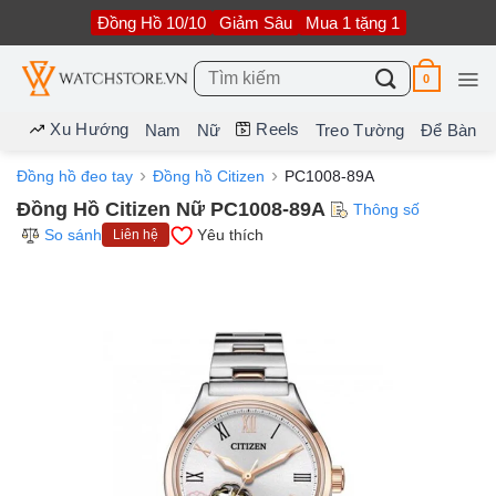
Bỏ
Đồng Hồ 10/10
Giảm Sâu
Mua 1 tặng 1
qua
nội
dung
Tìm
0
kiếm:
Xu Hướng
Reels
Nam
Nữ
Treo Tường
Để Bàn
Đồng hồ đeo tay
Đồng hồ Citizen
PC1008-89A
Đồng Hồ Citizen Nữ PC1008-89A
Thông số
So sánh
Yêu thích
Liên hệ