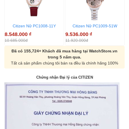
Citizen Nữ PC1008-11Y
Citizen Nữ PC1009-51W
8.548.000
₫
9.536.000
₫
9
10.685.000đ
11.920.000đ
1
Đã có 155,724+ Khách đã mua hàng tại WatchStore.vn
trong 5 năm qua.
Tất cả sản phẩm chúng tôi bán ra đều là chính hãng 100%
Chứng nhận Đại lý của CITIZEN