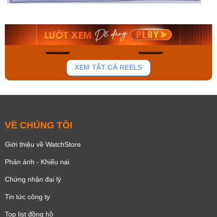
AA0B05R19B
115D-1AVDF
9.480.000₫
2.823.000₫
8.058.000₫
2.399.550₫
Mua ngay
Mua ngay
181
102
XEM TẤT CẢ REELS
VỀ CHÚNG TÔI
Giới thiệu về WatchStore
Phản ánh - Khiếu nại
Chứng nhận đại lý
Tin tức công ty
Top list đồng hồ