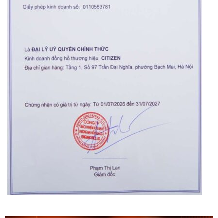
Orient Nam RA-
Casio Nam MTS-
AA0B05R19B
115D-1AVDF
9.480.000₫
2.823.000₫
8.058.000₫
2.399.550₫