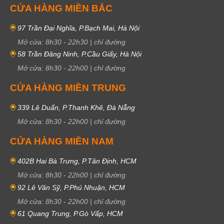
CỬA HÀNG MIỀN BẮC
97 Trần Đại Nghĩa, P.Bạch Mai, Hà Nội
Mở cửa:
8h30
-
22h30
|
chỉ đường
58 Trần Đăng Ninh, P.Cầu Giấy, Hà Nội
Mở cửa:
8h30
-
22h00
|
chỉ đường
CỬA HÀNG MIỀN TRUNG
339 Lê Duẩn, P.Thanh Khê, Đà Nẵng
Mở cửa:
8h30
-
22h00
|
chỉ đường
CỬA HÀNG MIỀN NAM
402B Hai Bà Trưng, P.Tân Định, HCM
Mở cửa:
8h30
-
22h00
|
chỉ đường
92 Lê Văn Sỹ, P.Phú Nhuận, HCM
Mở cửa:
8h30
-
22h00
|
chỉ đường
61 Quang Trung, P.Gò Vấp, HCM