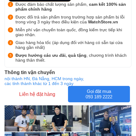
Được đảm bảo chất lượng sản phẩm,
cam kết 100% sản
phẩm chính hãng
Được đổi trả sản phẩm trong trường hợp sản phẩm bị lỗi
trong vòng 3 ngày theo điều kiện của
WatchStore.vn
Miễn phí vận chuyển toàn quốc, đồng kiểm trực tiếp khi
giao nhận.
Giao hàng hỏa tốc (áp dụng đối với hàng có sẵn tại cửa
hàng gần nhất)
Được hưởng các ưu đãi, quà tặng
, chương trình khách
hàng thân thiết.
Thông tin vận chuyển
nội thành HN, Đà Nẵng, HCM trong ngày,
các tỉnh thành khác từ 1 đến 3 ngày
Gọi đặt mua
Liên hệ đặt hàng
093 189 2222