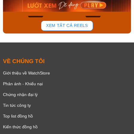
Mua ngay
Mua ngay
136
81
XEM TẤT CẢ REELS
VỀ CHÚNG TÔI
Giới thiệu về WatchStore
Phản ánh - Khiếu nại
Chứng nhận đại lý
Tin tức công ty
Top list đồng hồ
Kiến thức đồng hồ