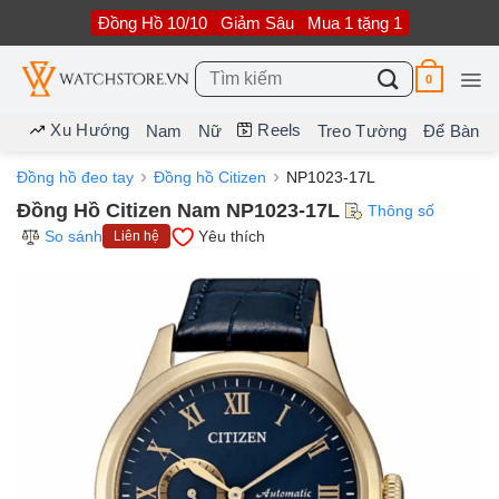
Bỏ
Đồng Hồ 10/10
Giảm Sâu
Mua 1 tặng 1
qua
nội
dung
Tìm
0
kiếm:
Xu Hướng
Reels
Nam
Nữ
Treo Tường
Để Bàn
Đồng hồ đeo tay
Đồng hồ Citizen
NP1023-17L
Đồng Hồ Citizen Nam NP1023-17L
Thông số
So sánh
Yêu thích
Liên hệ