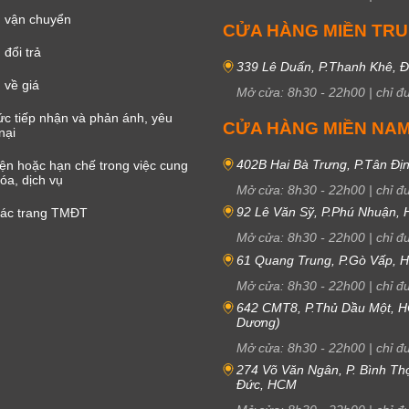
 vận chuyển
CỬA HÀNG MIỀN TR
đổi trả
339 Lê Duẩn, P.Thanh Khê, 
 về giá
Mở cửa:
8h30
-
22h00
|
chỉ đ
c tiếp nhận và phản ánh, yêu
CỬA HÀNG MIỀN NA
nại
402B Hai Bà Trưng, P.Tân Đị
iện hoặc hạn chế trong việc cung
óa, dịch vụ
Mở cửa:
8h30
-
22h00
|
chỉ đ
92 Lê Văn Sỹ, P.Phú Nhuận,
các trang TMĐT
Mở cửa:
8h30
-
22h00
|
chỉ đ
61 Quang Trung, P.Gò Vấp,
Mở cửa:
8h30
-
22h00
|
chỉ đ
642 CMT8, P.Thủ Dầu Một, H
Dương)
Mở cửa:
8h30
-
22h00
|
chỉ đ
274 Võ Văn Ngân, P. Bình Th
Đức, HCM