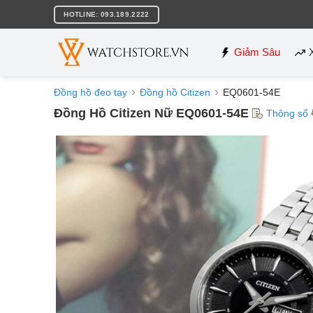
Bỏ
HOTLINE: 093.189.2222
qua
nội
dung
Giảm Sâu
Đồng hồ đeo tay
Đồng hồ Citizen
EQ0601-54E
Đồng Hồ Citizen Nữ EQ0601-54E
Thông số