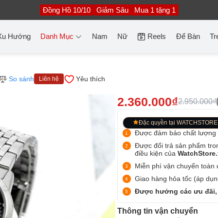
Đồng Hồ 10/10
Giảm Sâu
Mua 1 tặng 1
Xu Hướng
Danh Mục
Nam
Nữ
Reels
Để Bàn
Tr
So sánh
Yêu thích
Liên hệ
2.360.000₫
2.950.000₫
Đặc quyền tại WATCHSTORE
Được đảm bảo chất lượng
Được đổi trả sản phẩm tro
điều kiện của
WatchStore
Miễn phí vận chuyển toàn q
Giao hàng hỏa tốc (áp dụng
Được hưởng các ưu đãi,
Thông tin vận chuyển