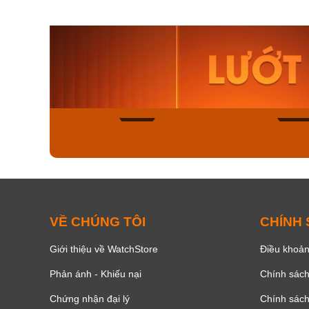
Orient Nam RA-
Casio N
AA0B05R19B
115D-1A
9.480.000₫
2.823.000
8.058.000₫
2.399.5
Mua ngay
Mua ng
150
VỀ CHÚNG TÔI
CHÍNH
Giới thiệu về WatchStore
Điều khoản
Phản ánh - Khiếu nại
Chính sác
Chứng nhận đại lý
Chính sác