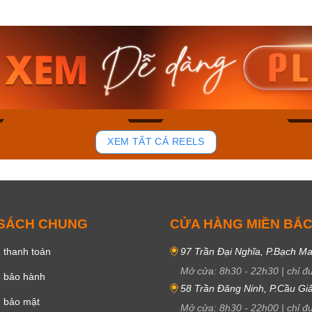
am MTS-
Casio Nam MTS-
Casio U
VDF
RS100L-1AVDF
230EL-
₫
4.276.000₫
2.117.0
50₫
3.634.600₫
1.799.
ay
Mua ngay
Mua 
84
43
XEM TẤT CẢ REELS
 SÁCH CHUNG
CỬA HÀNG MIỀN BẮ
 thanh toán
97 Trần Đại Nghĩa, P.Bạch Ma
Mở cửa:
8h30
-
22h30
|
chỉ đ
h bảo hành
58 Trần Đăng Ninh, P.Cầu Giấ
h bảo mật
Mở cửa:
8h30
-
22h00
|
chỉ đ