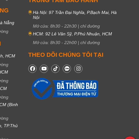
TRUNG TÂM BẢO HÀNH
UNG
Hà Nội: 97 Trần Đại Nghĩa, P.Bạch Mai, Hà
Nội
Đà Nẵng
Mở cửa:
8h30
-
22h30
|
chỉ đường
ường
HCM: 92 Lê Văn Sỹ, P.Phú Nhuận, HCM
Mở cửa:
8h30
-
22h00
|
chỉ đường
M
THEO DÕI CHÚNG TÔI TẠI
nh, HCM
ường
 HCM
ường
 HCM
ường
CM (Bình
ường
ọ, TP.Thủ