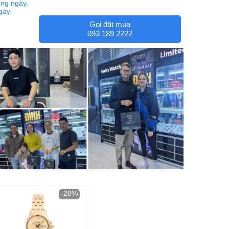
ng ngày,
ngày
Gọi đặt mua
093 189 2222
-20%