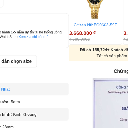
Citizen Nữ EQ0603-59F
3.668.000
₫
3
o hành
1-5 năm uy tín
tại hệ thống đồng
 WatchStore
Xem địa chỉ bảo hành
4.585.000đ
4.
Đã có 155,724+ Khách đã
Tất cả sản phẩm 
dẫn chọn size
Chứng
Nhật
nước:
5atm
u kính:
Kính Khoáng
:
28mm