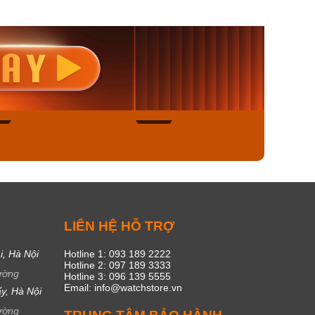
nisex AQ-
Casio Nữ LTP-V300L-
Casio
1ADF
4AUDF
1381L
00₫
1.893.000₫
1.893.
450₫
1.609.050₫
1.609
ngay
Mua ngay
Mua
49
17
C
LIÊN HỆ HỖ TRỢ
i, Hà Nội
Hotline 1: 093 189 2222
Hotline 2: 097 189 3333
ường
Hotline 3: 096 139 5555
Email: info@watchstore.vn
y, Hà Nội
ường