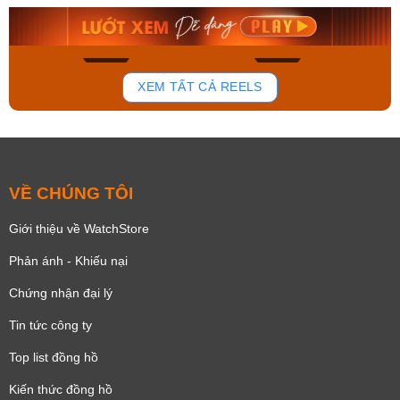
8.058.000₫
2.399.550₫
Mua ngay
Mua ngay
133
81
XEM TẤT CẢ REELS
VỀ CHÚNG TÔI
Giới thiệu về WatchStore
Phản ánh - Khiếu nại
Chứng nhận đại lý
Tin tức công ty
Top list đồng hồ
Kiến thức đồng hồ