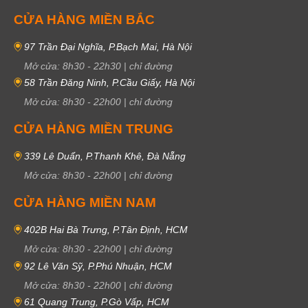
CỬA HÀNG MIỀN BẮC
97 Trần Đại Nghĩa, P.Bạch Mai, Hà Nội
Mở cửa:
8h30
-
22h30
|
chỉ đường
58 Trần Đăng Ninh, P.Cầu Giấy, Hà Nội
Mở cửa:
8h30
-
22h00
|
chỉ đường
CỬA HÀNG MIỀN TRUNG
339 Lê Duẩn, P.Thanh Khê, Đà Nẵng
Mở cửa:
8h30
-
22h00
|
chỉ đường
CỬA HÀNG MIỀN NAM
402B Hai Bà Trưng, P.Tân Định, HCM
Mở cửa:
8h30
-
22h00
|
chỉ đường
92 Lê Văn Sỹ, P.Phú Nhuận, HCM
Mở cửa:
8h30
-
22h00
|
chỉ đường
61 Quang Trung, P.Gò Vấp, HCM