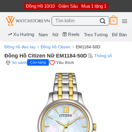
Bỏ
Đồng Hồ 10/10
Giảm Sâu
Mua 1 tặng 1
qua
nội
dung
Tìm
0
kiếm:
Xu Hướng
Reels
Nam
Nữ
Treo Tường
Để Bàn
Đồng hồ đeo tay
Đồng hồ Citizen
EM1184-50D
Đồng Hồ Citizen Nữ EM1184-50D
Thông số
So sánh
Yêu thích
Còn hàng