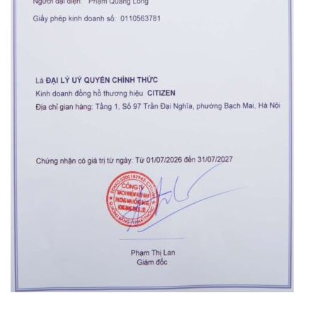
Orient Nam RA-
Casio Nam MTS-
AA0B05R19B
115D-1AVDF
9.480.000₫
2.823.000₫