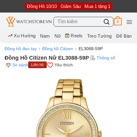
Bỏ
Đồng Hồ 10/10
Giảm Sâu
Mua 1 tặng 1
qua
nội
dung
Tìm
0
kiếm:
Xu Hướng
Reels
Nam
Nữ
Treo Tường
Để Bàn
Đồng hồ đeo tay
Đồng hồ Citizen
EL3088-59P
Đồng Hồ Citizen Nữ EL3088-59P
Thông số
So sánh
Yêu thích
Liên hệ