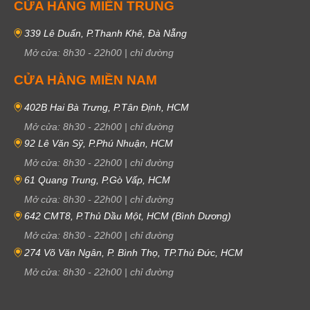
CỬA HÀNG MIỀN TRUNG
339 Lê Duẩn, P.Thanh Khê, Đà Nẵng
Mở cửa:
8h30
-
22h00
|
chỉ đường
CỬA HÀNG MIỀN NAM
402B Hai Bà Trưng, P.Tân Định, HCM
Mở cửa:
8h30
-
22h00
|
chỉ đường
92 Lê Văn Sỹ, P.Phú Nhuận, HCM
Mở cửa:
8h30
-
22h00
|
chỉ đường
61 Quang Trung, P.Gò Vấp, HCM
Mở cửa:
8h30
-
22h00
|
chỉ đường
642 CMT8, P.Thủ Dầu Một, HCM (Bình Dương)
Mở cửa:
8h30
-
22h00
|
chỉ đường
274 Võ Văn Ngân, P. Bình Thọ, TP.Thủ Đức, HCM
Mở cửa:
8h30
-
22h00
|
chỉ đường