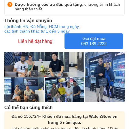
Được hưởng các ưu đãi, quà tặng
, chương trình khách
hàng thân thiết.
Thông tin vận chuyển
nội thành HN, Đà Nẵng, HCM trong ngày,
các tỉnh thành khác từ 1 đến 3 ngày
Gọi đặt mua
Liên hệ đặt hàng
093 189 2222
Có thể bạn cũng thích
Đã có 155,724+ Khách đã mua hàng tại WatchStore.vn
trong 5 năm qua.
Tất cả sản phẩm chúng tôi bán ra đều là chính hãng 100%