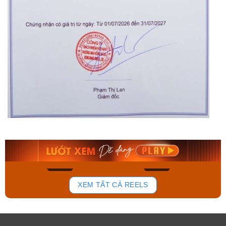
Orient Nam RA-
Casio Nam MTS-
AA0B05R19B
115D-1AVDF
9.480.000₫
2.823.000₫
8.058.000₫
2.399.550₫
Mua ngay
Mua ngay
176
101
XEM TẤT CẢ REELS