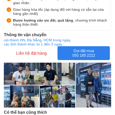
giao nhận.
Giao hàng hỏa tốc (áp dụng đối với hàng có sẵn tại cửa
hàng gần nhất)
Được hưởng các ưu đãi, quà tặng
, chương trình khách
hàng thân thiết.
Thông tin vận chuyển
nội thành HN, Đà Nẵng, HCM trong ngày,
các tỉnh thành khác từ 1 đến 3 ngày
Gọi đặt mua
Liên hệ đặt hàng
093 189 2222
Có thể bạn cũng thích