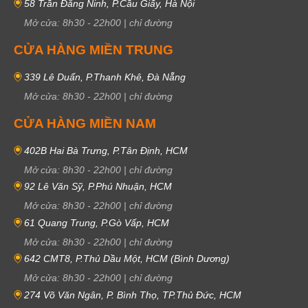
58 Trần Đăng Ninh, P.Cầu Giấy, Hà Nội
Mở cửa:
8h30
-
22h00
|
chỉ đường
CỬA HÀNG MIỀN TRUNG
339 Lê Duẩn, P.Thanh Khê, Đà Nẵng
Mở cửa:
8h30
-
22h00
|
chỉ đường
CỬA HÀNG MIỀN NAM
402B Hai Bà Trưng, P.Tân Định, HCM
Mở cửa:
8h30
-
22h00
|
chỉ đường
92 Lê Văn Sỹ, P.Phú Nhuận, HCM
Mở cửa:
8h30
-
22h00
|
chỉ đường
61 Quang Trung, P.Gò Vấp, HCM
Mở cửa:
8h30
-
22h00
|
chỉ đường
642 CMT8, P.Thủ Dầu Một, HCM (Bình Dương)
Mở cửa:
8h30
-
22h00
|
chỉ đường
274 Võ Văn Ngân, P. Bình Thọ, TP.Thủ Đức, HCM