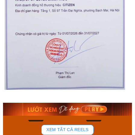
Orient Nam RA-
Casio Nam MTS-
AA0B05R19B
115D-1AVDF
9.480.000₫
2.823.000₫
8.058.000₫
2.399.550₫
Mua ngay
Mua ngay
168
96
XEM TẤT CẢ REELS