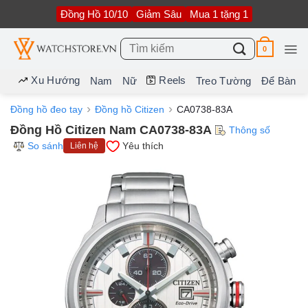
Bỏ
Đồng Hồ 10/10
Giảm Sâu
Mua 1 tặng 1
qua
nội
dung
Tìm
0
kiếm:
Xu Hướng
Reels
Nam
Nữ
Treo Tường
Để Bàn
Đồng hồ đeo tay
Đồng hồ Citizen
CA0738-83A
Đồng Hồ Citizen Nam CA0738-83A
Thông số
So sánh
Yêu thích
Liên hệ