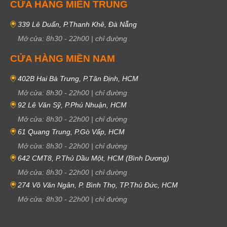
CỬA HÀNG MIỀN TRUNG
339 Lê Duẩn, P.Thanh Khê, Đà Nẵng
Mở cửa:
8h30
-
22h00
|
chỉ đường
CỬA HÀNG MIỀN NAM
402B Hai Bà Trưng, P.Tân Định, HCM
Mở cửa:
8h30
-
22h00
|
chỉ đường
92 Lê Văn Sỹ, P.Phú Nhuận, HCM
Mở cửa:
8h30
-
22h00
|
chỉ đường
61 Quang Trung, P.Gò Vấp, HCM
Mở cửa:
8h30
-
22h00
|
chỉ đường
642 CMT8, P.Thủ Dầu Một, HCM (Bình Dương)
Mở cửa:
8h30
-
22h00
|
chỉ đường
274 Võ Văn Ngân, P. Bình Thọ, TP.Thủ Đức, HCM
Mở cửa:
8h30
-
22h00
|
chỉ đường