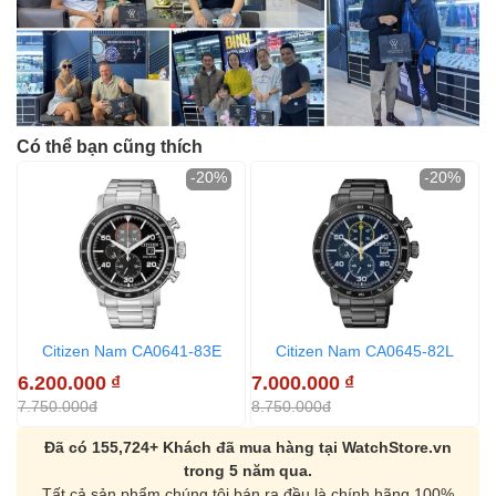
Có thể bạn cũng thích
-20%
-20%
Citizen Nam CA0641-83E
Citizen Nam CA0645-82L
6.200.000
₫
7.000.000
₫
7.750.000đ
8.750.000đ
Đã có 155,724+ Khách đã mua hàng tại WatchStore.vn
trong 5 năm qua.
Tất cả sản phẩm chúng tôi bán ra đều là chính hãng 100%