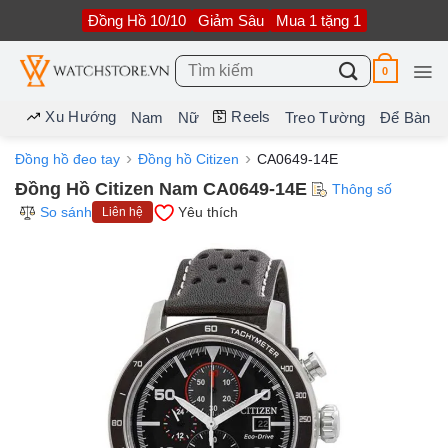
Bỏ
Đồng Hồ 10/10
Giảm Sâu
Mua 1 tặng 1
qua
nội
dung
Tìm
0
kiếm:
Xu Hướng
Reels
Nam
Nữ
Treo Tường
Để Bàn
Đồng hồ đeo tay
Đồng hồ Citizen
CA0649-14E
Đồng Hồ Citizen Nam CA0649-14E
Thông số
So sánh
Yêu thích
Liên hệ