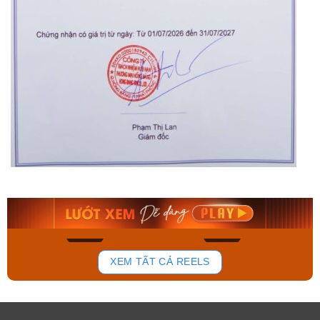
Orient Nam RA-
Casio Nam MTS-
AA0B05R19B
115D-1AVDF
9.480.000₫
2.823.000₫
8.058.000₫
2.399.550₫
Mua ngay
Mua ngay
168
93
XEM TẤT CẢ REELS