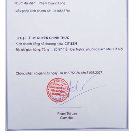
Orient Nam RA-
Casio Nam MTS-
AA0B05R19B
115D-1AVDF
9.480.000₫
2.823.000₫