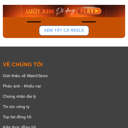
8.058.000₫
2.399.550₫
Mua ngay
Mua ngay
150
84
XEM TẤT CẢ REELS
VỀ CHÚNG TÔI
Giới thiệu về WatchStore
Phản ánh - Khiếu nại
Chứng nhận đại lý
Tin tức công ty
Top list đồng hồ
Kiến thức đồng hồ