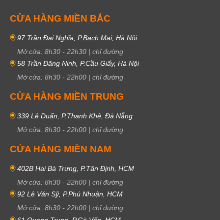
CỬA HÀNG MIỀN BẮC
97 Trần Đại Nghĩa, P.Bạch Mai, Hà Nội
Mở cửa:
8h30
-
22h30
|
chỉ đường
58 Trần Đăng Ninh, P.Cầu Giấy, Hà Nội
Mở cửa:
8h30
-
22h00
|
chỉ đường
CỬA HÀNG MIỀN TRUNG
339 Lê Duẩn, P.Thanh Khê, Đà Nẵng
Mở cửa:
8h30
-
22h00
|
chỉ đường
CỬA HÀNG MIỀN NAM
402B Hai Bà Trưng, P.Tân Định, HCM
Mở cửa:
8h30
-
22h00
|
chỉ đường
92 Lê Văn Sỹ, P.Phú Nhuận, HCM
Mở cửa:
8h30
-
22h00
|
chỉ đường
61 Quang Trung, P.Gò Vấp, HCM