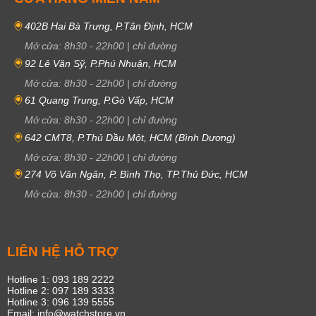
402B Hai Bà Trưng, P.Tân Định, HCM
Mở cửa:
8h30
-
22h00
|
chỉ đường
92 Lê Văn Sỹ, P.Phú Nhuận, HCM
Mở cửa:
8h30
-
22h00
|
chỉ đường
61 Quang Trung, P.Gò Vấp, HCM
Mở cửa:
8h30
-
22h00
|
chỉ đường
642 CMT8, P.Thủ Dầu Một, HCM (Bình Dương)
Mở cửa:
8h30
-
22h00
|
chỉ đường
274 Võ Văn Ngân, P. Bình Thọ, TP.Thủ Đức, HCM
Mở cửa:
8h30
-
22h00
|
chỉ đường
LIÊN HỆ HỖ TRỢ
Hotline 1: 093 189 2222
Hotline 2: 097 189 3333
Hotline 3: 096 139 5555
Email: info@watchstore.vn