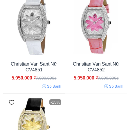
9mm
10mm
Christian Van Sant Nữ
Christian Van Sant Nữ
CV4851
CV4852
5.950.000
₫
5.950.000
₫
7.000.000đ
7.000.000đ
So Sánh
So Sánh
Mặt màu trắng
Mặt màu vàng
Mặt màu bạc
Mặt vàng hồng
-15%