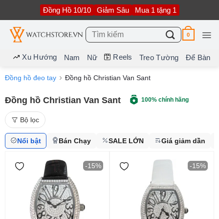
Bỏ
Đồng Hồ 10/10
Giảm Sâu
Mua 1 tặng 1
qua
nội
dung
Tìm
0
kiếm:
Xu Hướng
Reels
Nam
Nữ
Treo Tường
Để Bàn
Đồng hồ đeo tay
Đồng hồ Christian Van Sant
Đồng hồ Christian Van Sant
100% chính hãng
Bộ lọc
Nổi bật
Bán Chạy
SALE LỚN
Giá giảm dần
-15%
-15%