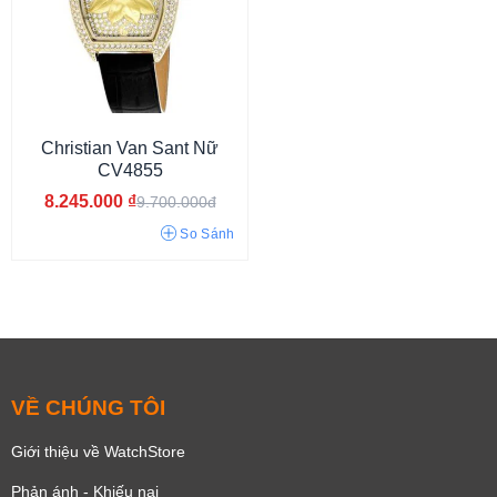
Christian Van Sant Nữ
CV4855
8.245.000
₫
9.700.000đ
So Sánh
VỀ CHÚNG TÔI
Giới thiệu về WatchStore
33 - 37 mm
Phản ánh - Khiếu nại