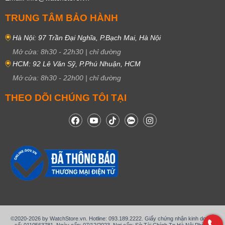
TRUNG TÂM BẢO HÀNH
Hà Nội: 97 Trần Đại Nghĩa, P.Bạch Mai, Hà Nội
Mở cửa:
8h30
-
22h30
|
chỉ đường
HCM: 92 Lê Văn Sỹ, P.Phú Nhuận, HCM
Mở cửa:
8h30
-
22h00
|
chỉ đường
THEO DÕI CHÚNG TÔI TẠI
©2020-2026 by WatchStore.vn. Hotline: 093.189.2222. Giấy chứng nhận kinh doanh
số: 0110563781, Ngày cấp: 07/12/2023, Nơi cấp: Sở Tài Chính Tp Hà Nội Phòng