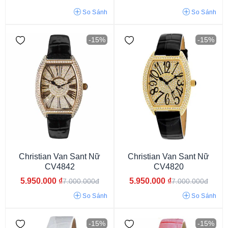
So Sánh
So Sánh
-15%
-15%
Pin/Quartz
Kính Khoáng
Kính Sapphire
Christian Van Sant Nữ
Christian Van Sant Nữ
CV4842
CV4820
5.950.000
₫
5.950.000
₫
7.000.000đ
7.000.000đ
So Sánh
So Sánh
Dây Da
-15%
-15%