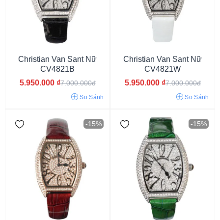
Từ 3 - 6 triệu
Từ 6 - 9 triệu
Christian Van Sant Nữ
Christian Van Sant Nữ
CV4821B
CV4821W
5.950.000
₫
5.950.000
₫
7.000.000đ
7.000.000đ
Thụy Sỹ
Mỹ
Trung Quốc
So Sánh
So Sánh
-15%
-15%
Nữ