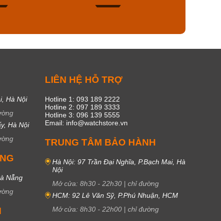
47
17
C
LIÊN HỆ HỖ TRỢ
i, Hà Nội
Hotline 1: 093 189 2222
Hotline 2: 097 189 3333
ường
Hotline 3: 096 139 5555
Email: info@watchstore.vn
y, Hà Nội
ường
TRUNG TÂM BẢO HÀNH
UNG
Hà Nội: 97 Trần Đại Nghĩa, P.Bạch Mai, Hà
Nội
Đà Nẵng
Mở cửa:
8h30
-
22h30
|
chỉ đường
ường
HCM: 92 Lê Văn Sỹ, P.Phú Nhuận, HCM
Mở cửa:
8h30
-
22h00
|
chỉ đường
M