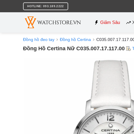
Bỏ
HOTLINE: 093.189.2222
qua
nội
dung
Giảm Sâu
Đồng hồ đeo tay
Đồng hồ Certina
C035.007.17.117.0
Đồng Hồ Certina Nữ C035.007.17.117.00