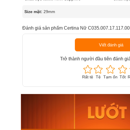
Size mặt:
29mm
Đánh giá sản phẩm Certina Nữ C035.007.17.117.00
Viết đánh giá
Trở thành người đầu tiên đánh gi
Rất tệ
Tệ
Tạm ổn
Tốt
R
Orient Nam RA-
Casio N
AA0B05R19B
115D-1A
9.480.000₫
2.823.000
8.058.000₫
2.399.5
Mua ngay
Mua ng