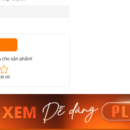
á cho sản phẩm!
ất tốt
am MTS-
Casio Nam MTS-
Casio U
VDF
RS100L-1AVDF
230EL-
₫
4.276.000₫
2.117.0
50₫
3.634.600₫
1.799.
ay
Mua ngay
Mua 