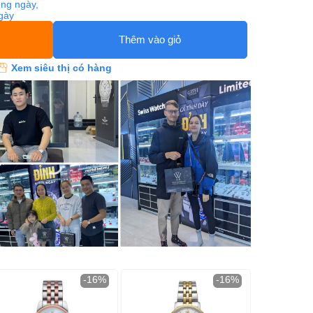
ng ngày,
ngày
Thêm vào giỏ
Xem siêu thị có hàng
-16%
-16%