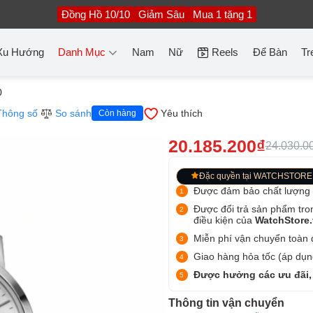
Đồng Hồ 10/10
Giảm Sâu
Mua 1 tặng 1
Xu Hướng
Danh Mục
Nam
Nữ
Reels
Để Bàn
Tr
0
Thông số
So sánh
Yêu thích
Còn hàng
20.185.200₫
24.030.0
Đặc quyền tại WATCHSTORE
Được đảm bảo chất lượng
Được đổi trả sản phẩm tro
điều kiện của
WatchStore
Miễn phí vận chuyển toàn q
Giao hàng hỏa tốc (áp dụng
Được hưởng các ưu đãi,
Thông tin vận chuyển