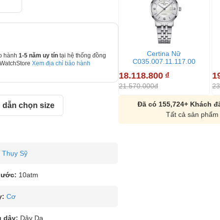
Certina Nữ
o hành
1-5 năm uy tín
tại hệ thống đồng
C035.007.11.117.00
 WatchStore
Xem địa chỉ bảo hành
18.118.800
₫
1
21.570.000đ
23
Đã có 155,724+ Khách đã
dẫn chọn size
Tất cả sản phẩm 
Thụy Sỹ
nước:
10atm
y:
Cơ
u dây:
Dây Da