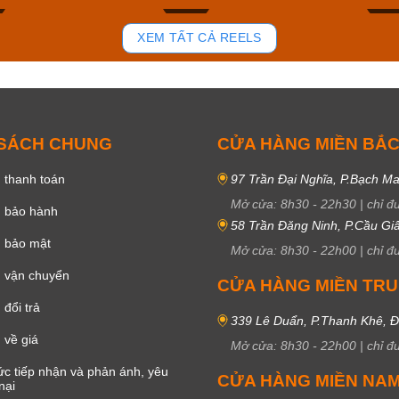
82
39
XEM TẤT CẢ REELS
 SÁCH CHUNG
CỬA HÀNG MIỀN BẮ
 thanh toán
97 Trần Đại Nghĩa, P.Bạch Ma
Mở cửa:
8h30
-
22h30
|
chỉ đ
h bảo hành
58 Trần Đăng Ninh, P.Cầu Giấ
h bảo mật
Mở cửa:
8h30
-
22h00
|
chỉ đ
 vận chuyển
CỬA HÀNG MIỀN TR
đổi trả
339 Lê Duẩn, P.Thanh Khê, 
 về giá
Mở cửa:
8h30
-
22h00
|
chỉ đ
c tiếp nhận và phản ánh, yêu
CỬA HÀNG MIỀN NA
nại