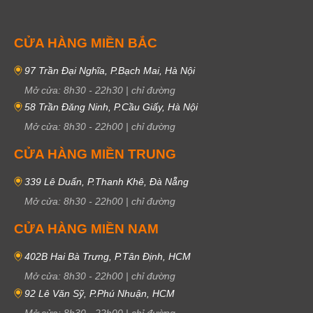
CỬA HÀNG MIỀN BẮC
97 Trần Đại Nghĩa, P.Bạch Mai, Hà Nội
Mở cửa:
8h30
-
22h30
|
chỉ đường
58 Trần Đăng Ninh, P.Cầu Giấy, Hà Nội
Mở cửa:
8h30
-
22h00
|
chỉ đường
CỬA HÀNG MIỀN TRUNG
339 Lê Duẩn, P.Thanh Khê, Đà Nẵng
Mở cửa:
8h30
-
22h00
|
chỉ đường
CỬA HÀNG MIỀN NAM
402B Hai Bà Trưng, P.Tân Định, HCM
Mở cửa:
8h30
-
22h00
|
chỉ đường
92 Lê Văn Sỹ, P.Phú Nhuận, HCM
Mở cửa:
8h30
-
22h00
|
chỉ đường