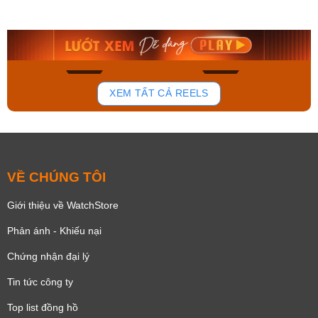
AA0B05R19B
115D-1AVDF
9.480.000₫
2.823.000₫
8.058.000₫
2.399.550₫
Mua ngay
Mua ngay
168
94
XEM TẤT CẢ REELS
VỀ CHÚNG TÔI
Giới thiệu về WatchStore
Phản ánh - Khiếu nại
Chứng nhận đại lý
Tin tức công ty
Top list đồng hồ