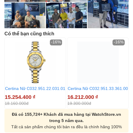
Có thể bạn cũng thích
-16%
-16%
Certina Nữ C032.951.22.031.01
Certina Nữ C032.951.33.361.00
15.254.400
₫
16.212.000
₫
18.160.000đ
19.300.000đ
Đã có 155,724+ Khách đã mua hàng tại WatchStore.vn
trong 5 năm qua.
Tất cả sản phẩm chúng tôi bán ra đều là chính hãng 100%
Orient Nam RA-
Casio Nam MTS-