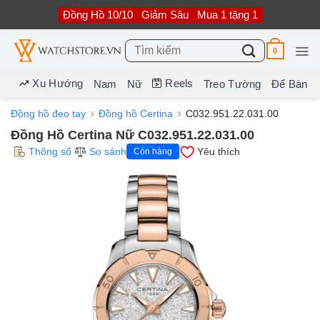
Bỏ
Đồng Hồ 10/10
Giảm Sâu
Mua 1 tặng 1
qua
nội
dung
Tìm
0
kiếm:
Xu Hướng
Reels
Nam
Nữ
Treo Tường
Để Bàn
Đồng hồ đeo tay
Đồng hồ Certina
C032.951.22.031.00
Đồng Hồ Certina Nữ C032.951.22.031.00
Thông số
So sánh
Yêu thích
Còn hàng