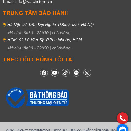
Email: info@watchstore.vn
TRUNG TÂM BẢO HÀNH
Hà Nội: 97 Trần Đại Nghĩa, P.Bạch Mai, Hà Nội
Mở cửa:
8h30
-
22h30
|
chỉ đường
HCM: 92 Lê Văn Sỹ, P.Phú Nhuận, HCM
Mở cửa:
8h30
-
22h00
|
chỉ đường
THEO DÕI CHÚNG TÔI TẠI
©2020-2026 by WatchStore.vn. Hotline: 093.189.2222. Giấy chứng nhận kinh doanh