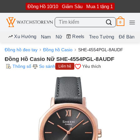
Bỏ
Đồng Hồ 10/10
Giảm Sâu
Mua 1 tặng 1
qua
nội
dung
Tìm
0
kiếm:
Xu Hướng
Reels
Nam
Nữ
Treo Tường
Để Bàn
Đồng hồ đeo tay
Đồng hồ Casio
SHE-4554PGL-8AUDF
Đồng Hồ Casio Nữ SHE-4554PGL-8AUDF
Thông số
So sánh
Yêu thích
Liên hệ