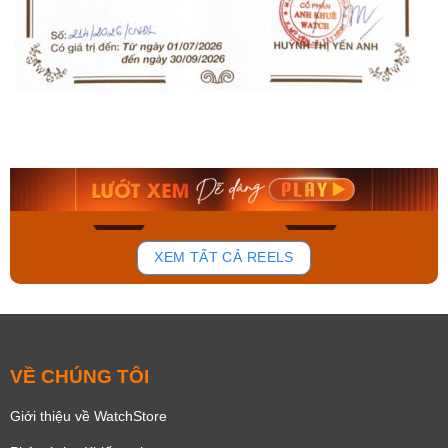
Orient Nam RA-
Casio Nam MTS-
AA0B05R19B
115D-1AVDF
9.480.000₫
2.823.000₫
8.058.000₫
2.399.550₫
Mua ngay
Mua ngay
166
92
XEM TẤT CẢ REELS
VỀ CHÚNG TÔI
Giới thiệu về WatchStore