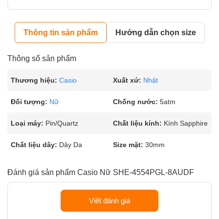
Thông tin sản phẩm
Hướng dẫn chọn size
Thông số sản phẩm
Thương hiệu:
Casio
Xuất xứ:
Nhật
Đối tượng:
Nữ
Chống nước:
5atm
Loại máy:
Pin/Quartz
Chất liệu kính:
Kính Sapphire
Chất liệu dây:
Dây Da
Size mặt:
30mm
Đánh giá sản phẩm Casio Nữ SHE-4554PGL-8AUDF
Viết đánh giá