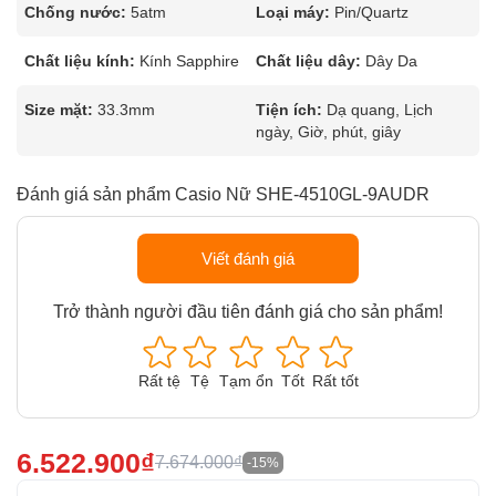
Chống nước:
5atm
Loại máy:
Pin/Quartz
Chất liệu kính:
Kính Sapphire
Chất liệu dây:
Dây Da
Size mặt:
33.3mm
Tiện ích:
Dạ quang, Lịch
ngày, Giờ, phút, giây
Đánh giá sản phẩm Casio Nữ SHE-4510GL-9AUDR
Viết đánh giá
Trở thành người đầu tiên đánh giá cho sản phẩm!
Rất tệ
Tệ
Tạm ổn
Tốt
Rất tốt
6.522.900₫
7.674.000₫
-15%