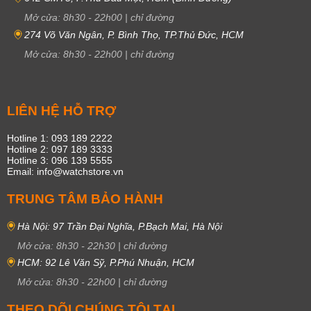
Mở cửa:
8h30
-
22h00
|
chỉ đường
274 Võ Văn Ngân, P. Bình Thọ, TP.Thủ Đức, HCM
Mở cửa:
8h30
-
22h00
|
chỉ đường
LIÊN HỆ HỖ TRỢ
Hotline 1: 093 189 2222
Hotline 2: 097 189 3333
Hotline 3: 096 139 5555
Email: info@watchstore.vn
TRUNG TÂM BẢO HÀNH
Hà Nội: 97 Trần Đại Nghĩa, P.Bạch Mai, Hà Nội
Mở cửa:
8h30
-
22h30
|
chỉ đường
HCM: 92 Lê Văn Sỹ, P.Phú Nhuận, HCM
Mở cửa:
8h30
-
22h00
|
chỉ đường
THEO DÕI CHÚNG TÔI TẠI