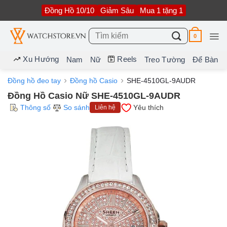
Bỏ
Đồng Hồ 10/10
Giảm Sâu
Mua 1 tặng 1
qua
nội
dung
Tìm
0
kiếm:
Xu Hướng
Reels
Nam
Nữ
Treo Tường
Để Bàn
Đồng hồ đeo tay
Đồng hồ Casio
SHE-4510GL-9AUDR
Đồng Hồ Casio Nữ SHE-4510GL-9AUDR
Thông số
So sánh
Yêu thích
Liên hệ