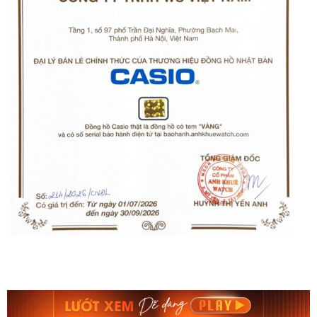
Orient Nam RA-
Casio Nam MTS-
AA0B05R19B
115D-1AVDF
9.480.000₫
2.823.000₫
8.058.000₫
2.399.550₫
Mua ngay
Mua ngay