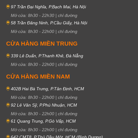
97 Trần Đại Nghĩa, P.Bạch Mai, Hà Nội
Mở cửa:
8h30
-
22h30
|
chỉ đường
58 Trần Đăng Ninh, P.Cầu Giấy, Hà Nội
Mở cửa:
8h30
-
22h00
|
chỉ đường
CỬA HÀNG MIỀN TRUNG
339 Lê Duẩn, P.Thanh Khê, Đà Nẵng
Mở cửa:
8h30
-
22h00
|
chỉ đường
CỬA HÀNG MIỀN NAM
402B Hai Bà Trưng, P.Tân Định, HCM
Mở cửa:
8h30
-
22h00
|
chỉ đường
92 Lê Văn Sỹ, P.Phú Nhuận, HCM
Mở cửa:
8h30
-
22h00
|
chỉ đường
61 Quang Trung, P.Gò Vấp, HCM
Mở cửa:
8h30
-
22h00
|
chỉ đường
642 CMT8, P.Thủ Dầu Một, HCM (Bình Dương)