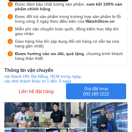
Được đảm bảo chất lượng sản phẩm,
cam kết 100% sản
phẩm chính hãng
Được đổi trả sản phẩm trong trường hợp sản phẩm bị lỗi
trong vòng 3 ngày theo điều kiện của
WatchStore.vn
Miễn phí vận chuyển toàn quốc, đồng kiểm trực tiếp khi
giao nhận.
Giao hàng hỏa tốc (áp dụng đối với hàng có sẵn tại cửa
hàng gần nhất)
Được hưởng các ưu đãi, quà tặng
, chương trình khách
hàng thân thiết.
Thông tin vận chuyển
nội thành HN, Đà Nẵng, HCM trong ngày,
các tỉnh thành khác từ 1 đến 3 ngày
Gọi đặt mua
Liên hệ đặt hàng
093 189 2222