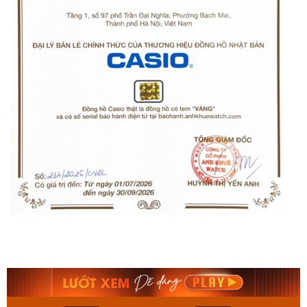
Orient Nam RA-
Casio Nam MTS-
AA0B05R19B
115D-1AVDF
9.480.000₫
2.823.000₫
8.058.000₫
2.399.550₫
Mua ngay
Mua ngay