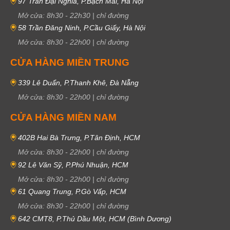
97 Trần Đại Nghĩa, P.Bạch Mai, Hà Nội
Mở cửa:
8h30
-
22h30
|
chỉ đường
58 Trần Đăng Ninh, P.Cầu Giấy, Hà Nội
Mở cửa:
8h30
-
22h00
|
chỉ đường
CỬA HÀNG MIỀN TRUNG
339 Lê Duẩn, P.Thanh Khê, Đà Nẵng
Mở cửa:
8h30
-
22h00
|
chỉ đường
CỬA HÀNG MIỀN NAM
402B Hai Bà Trưng, P.Tân Định, HCM
Mở cửa:
8h30
-
22h00
|
chỉ đường
92 Lê Văn Sỹ, P.Phú Nhuận, HCM
Mở cửa:
8h30
-
22h00
|
chỉ đường
61 Quang Trung, P.Gò Vấp, HCM
Mở cửa:
8h30
-
22h00
|
chỉ đường
642 CMT8, P.Thủ Dầu Một, HCM (Bình Dương)