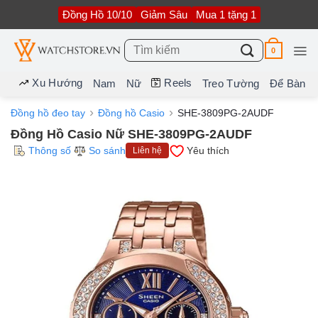
Bỏ
Đồng Hồ 10/10
Giảm Sâu
Mua 1 tặng 1
qua
nội
dung
Tìm
0
kiếm:
Xu Hướng
Reels
Nam
Nữ
Treo Tường
Để Bàn
Đồng hồ đeo tay
Đồng hồ Casio
SHE-3809PG-2AUDF
Đồng Hồ Casio Nữ SHE-3809PG-2AUDF
Thông số
So sánh
Yêu thích
Liên hệ