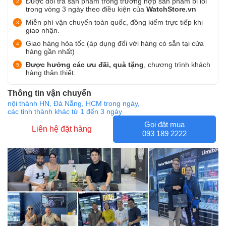
Được đổi trả sản phẩm trong trường hợp sản phẩm bị lỗi
trong vòng 3 ngày theo điều kiện của
WatchStore.vn
Miễn phí vận chuyển toàn quốc, đồng kiểm trực tiếp khi
giao nhận.
Giao hàng hỏa tốc (áp dụng đối với hàng có sẵn tại cửa
hàng gần nhất)
Được hưởng các ưu đãi, quà tặng
, chương trình khách
hàng thân thiết.
Thông tin vận chuyển
nội thành HN, Đà Nẵng, HCM trong ngày,
các tỉnh thành khác từ 1 đến 3 ngày
Gọi đặt mua
Liên hệ đặt hàng
093 189 2222