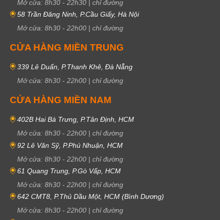
Mở cửa:
8h30
-
22h30
|
chỉ đường
58 Trần Đăng Ninh, P.Cầu Giấy, Hà Nội
Mở cửa:
8h30
-
22h00
|
chỉ đường
CỬA HÀNG MIỀN TRUNG
339 Lê Duẩn, P.Thanh Khê, Đà Nẵng
Mở cửa:
8h30
-
22h00
|
chỉ đường
CỬA HÀNG MIỀN NAM
402B Hai Bà Trưng, P.Tân Định, HCM
Mở cửa:
8h30
-
22h00
|
chỉ đường
92 Lê Văn Sỹ, P.Phú Nhuận, HCM
Mở cửa:
8h30
-
22h00
|
chỉ đường
61 Quang Trung, P.Gò Vấp, HCM
Mở cửa:
8h30
-
22h00
|
chỉ đường
642 CMT8, P.Thủ Dầu Một, HCM (Bình Dương)
Mở cửa:
8h30
-
22h00
|
chỉ đường