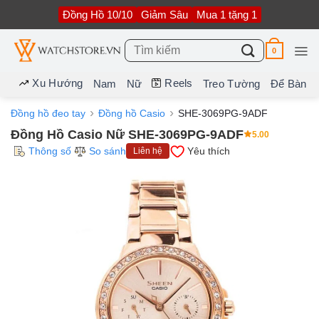
Bỏ
Đồng Hồ 10/10
Giảm Sâu
Mua 1 tặng 1
qua
nội
dung
Tìm
0
kiếm:
Xu Hướng
Reels
Nam
Nữ
Treo Tường
Để Bàn
Đồng hồ đeo tay
Đồng hồ Casio
SHE-3069PG-9ADF
Đồng Hồ Casio Nữ SHE-3069PG-9ADF
5.00
Thông số
So sánh
Yêu thích
Liên hệ