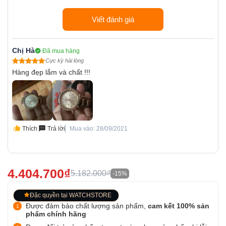
Viết đánh giá
Chị Hà
Đã mua hàng
Cực kỳ hài lòng
Hàng đẹp lắm và chất !!!
Thích
Trả lời
Mua vào: 28/09/2021
4.404.700₫
5.182.000₫
-15%
Đặc quyền tại WATCHSTORE
Được đảm bảo chất lượng sản phẩm,
cam kết 100% sản
phẩm chính hãng