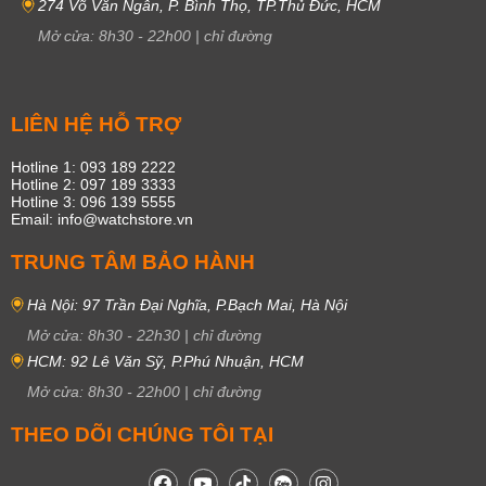
274 Võ Văn Ngân, P. Bình Thọ, TP.Thủ Đức, HCM
Mở cửa:
8h30
-
22h00
|
chỉ đường
LIÊN HỆ HỖ TRỢ
Hotline 1: 093 189 2222
Hotline 2: 097 189 3333
Hotline 3: 096 139 5555
Email: info@watchstore.vn
TRUNG TÂM BẢO HÀNH
Hà Nội: 97 Trần Đại Nghĩa, P.Bạch Mai, Hà Nội
Mở cửa:
8h30
-
22h30
|
chỉ đường
HCM: 92 Lê Văn Sỹ, P.Phú Nhuận, HCM
Mở cửa:
8h30
-
22h00
|
chỉ đường
THEO DÕI CHÚNG TÔI TẠI