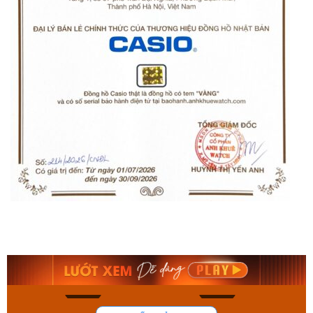
Orient Nam RA-
Casio Nam MTS-
AA0B05R19B
115D-1AVDF
9.480.000₫
2.823.000₫
8.058.000₫
2.399.550₫
Mua ngay
Mua ngay
192
109