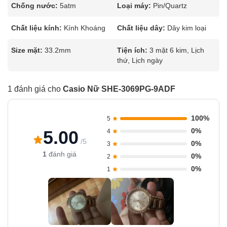
Chống nước:
5atm
Loại máy:
Pin/Quartz
Chất liệu kính:
Kính Khoáng
Chất liệu dây:
Dây kim loại
Size mặt:
33.2mm
Tiện ích:
3 mặt 6 kim, Lịch
thứ, Lịch ngày
1 đánh giá cho
Casio Nữ SHE-3069PG-9ADF
100%
5
0%
5.00
4
/5
0%
3
1
đánh giá
0%
2
0%
1