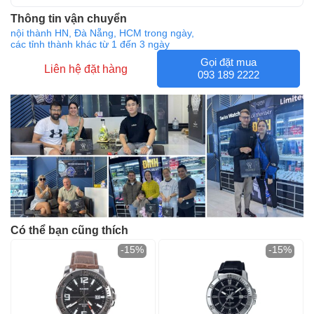
Thông tin vận chuyển
nội thành HN, Đà Nẵng, HCM trong ngày,
các tỉnh thành khác từ 1 đến 3 ngày
Gọi đặt mua
Liên hệ đặt hàng
093 189 2222
Có thể bạn cũng thích
-15%
-15%