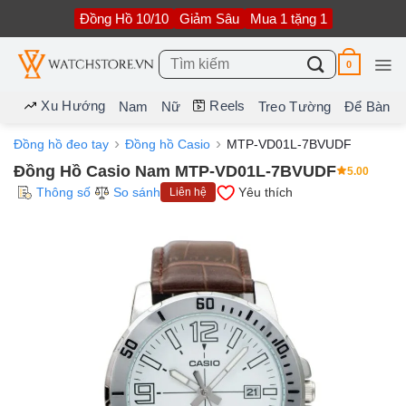
Bỏ
Đồng Hồ 10/10
Giảm Sâu
Mua 1 tặng 1
qua
nội
dung
Tìm
0
kiếm:
Xu Hướng
Reels
Nam
Nữ
Treo Tường
Để Bàn
Đồng hồ đeo tay
Đồng hồ Casio
MTP-VD01L-7BVUDF
Đồng Hồ Casio Nam MTP-VD01L-7BVUDF
5.00
Thông số
So sánh
Yêu thích
Liên hệ