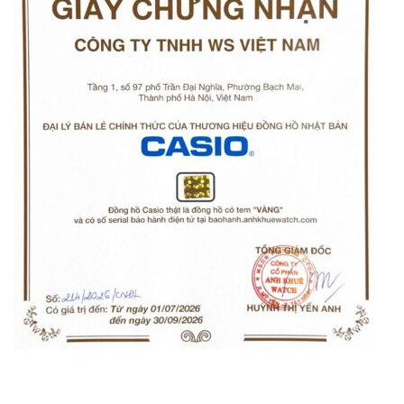
Orient Nam RA-
Casio Nam MTS-
AA0B05R19B
115D-1AVDF
9.480.000₫
2.823.000₫