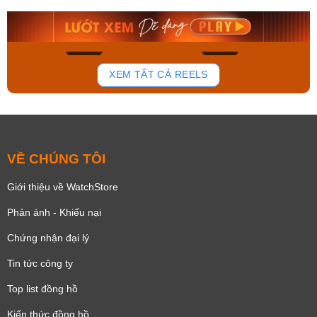
8.058.000₫
2.399.550₫
Mua ngay
Mua ngay
166
92
XEM TẤT CẢ REELS
VỀ CHÚNG TÔI
Giới thiệu về WatchStore
Phản ánh - Khiếu nại
Chứng nhận đại lý
Tin tức công ty
Top list đồng hồ
Kiến thức đồng hồ