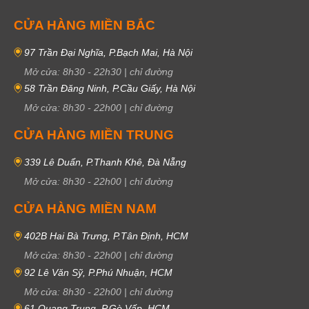
CỬA HÀNG MIỀN BẮC
97 Trần Đại Nghĩa, P.Bạch Mai, Hà Nội
Mở cửa:
8h30
-
22h30
|
chỉ đường
58 Trần Đăng Ninh, P.Cầu Giấy, Hà Nội
Mở cửa:
8h30
-
22h00
|
chỉ đường
CỬA HÀNG MIỀN TRUNG
339 Lê Duẩn, P.Thanh Khê, Đà Nẵng
Mở cửa:
8h30
-
22h00
|
chỉ đường
CỬA HÀNG MIỀN NAM
402B Hai Bà Trưng, P.Tân Định, HCM
Mở cửa:
8h30
-
22h00
|
chỉ đường
92 Lê Văn Sỹ, P.Phú Nhuận, HCM
Mở cửa:
8h30
-
22h00
|
chỉ đường
61 Quang Trung, P.Gò Vấp, HCM