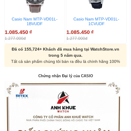
Casio Nam MTP-VD01L-
Casio Nam MTP-VD01L-
1BVUDF
1CVUDF
1.085.450
₫
1.085.450
₫
1
1.277.000đ
1.277.000đ
1
Đã có 155,724+ Khách đã mua hàng tại WatchStore.vn
trong 5 năm qua.
Tất cả sản phẩm chúng tôi bán ra đều là chính hãng 100%
Chứng nhận Đại lý của CASIO