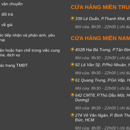
 vận chuyển
CỬA HÀNG MIỀN TR
đổi trả
339 Lê Duẩn, P.Thanh Khê, 
 về giá
Mở cửa:
8h30
-
22h00
|
chỉ đ
c tiếp nhận và phản ánh, yêu
CỬA HÀNG MIỀN NA
nại
402B Hai Bà Trưng, P.Tân Đị
iện hoặc hạn chế trong việc cung
óa, dịch vụ
Mở cửa:
8h30
-
22h00
|
chỉ đ
92 Lê Văn Sỹ, P.Phú Nhuận,
các trang TMĐT
Mở cửa:
8h30
-
22h00
|
chỉ đ
61 Quang Trung, P.Gò Vấp,
Mở cửa:
8h30
-
22h00
|
chỉ đ
642 CMT8, P.Thủ Dầu Một, H
Dương)
Mở cửa:
8h30
-
22h00
|
chỉ đ
274 Võ Văn Ngân, P. Bình Th
Đức, HCM
Mở cửa:
8h30
-
22h00
|
chỉ đ