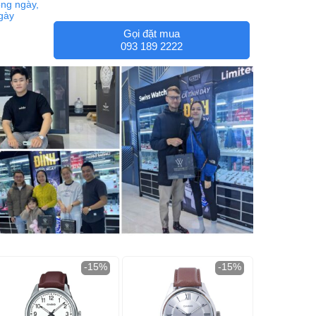
ng ngày,
ngày
Gọi đặt mua
093 189 2222
-15%
-15%