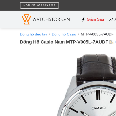
Bỏ
HOTLINE: 093.189.2222
qua
nội
dung
Giảm Sâu
Đồng hồ đeo tay
Đồng hồ Casio
MTP-V005L-7AUDF
Đồng Hồ Casio Nam MTP-V005L-7AUDF