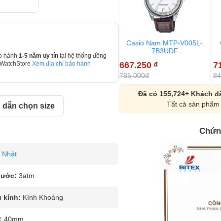
Casio Nam MTP-V005L-
7B3UDF
o hành
1-5 năm uy tín
tại hệ thống đồng
667.250
₫
7
 WatchStore
Xem địa chỉ bảo hành
785.000đ
84
Đã có 155,724+ Khách đã
Tất cả sản phẩm 
dẫn chọn size
Chứn
Nhật
nước:
3atm
u kính:
Kính Khoáng
:
40mm