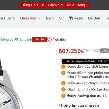
Đồng Hồ 10/10
Giảm Sâu
Mua 1 tặng 1
Xu Hướng
Danh Mục
Nam
Nữ
Reels
Để Bàn
Tr
Thông số
So sánh
Yêu thích
Liên hệ
667.250₫
785.000₫
-15%
Đặc quyền tại WATCHSTORE
Được đảm bảo chất lượng
Được đổi trả sản phẩm tro
điều kiện của
WatchStore
Miễn phí vận chuyển toàn q
Giao hàng hỏa tốc (áp dụng
Được hưởng các ưu đãi,
Thông tin vận chuyển