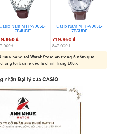
Casio Nam MTP-V005L-
Casio Nam MTP-V005L-
Casio Na
7B4UDF
7B5UDF
7
19.950
₫
719.950
₫
719.950
₫
7.000đ
847.000đ
847.000đ
 mua hàng tại WatchStore.vn trong 5 năm qua.
chúng tôi bán ra đều là chính hãng 100%
g nhận Đại lý của CASIO