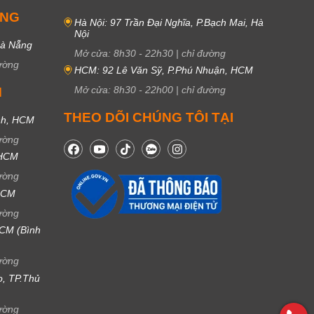
UNG
Hà Nội: 97 Trần Đại Nghĩa, P.Bạch Mai, Hà
Nội
Đà Nẵng
Mở cửa:
8h30
-
22h30
|
chỉ đường
ường
HCM: 92 Lê Văn Sỹ, P.Phú Nhuận, HCM
Mở cửa:
8h30
-
22h00
|
chỉ đường
M
THEO DÕI CHÚNG TÔI TẠI
nh, HCM
ường
 HCM
ường
 HCM
ường
CM (Bình
ường
ọ, TP.Thủ
ường