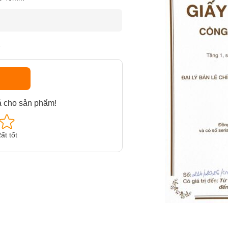
F
á cho sản phẩm!
ất tốt