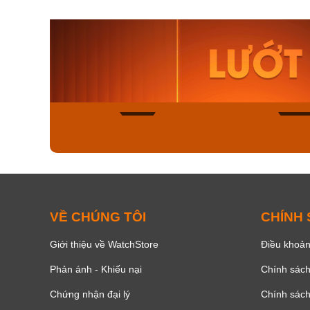
Orient Nam RA-
Casio N
AA0B05R19B
115D-1A
9.480.000₫
2.823.000
8.058.000₫
2.399.5
Mua ngay
Mua ng
159
VỀ CHÚNG TÔI
CHÍNH
Giới thiệu về WatchStore
Điều khoản
Phản ánh - Khiếu nại
Chính sác
Chứng nhận đại lý
Chính sác