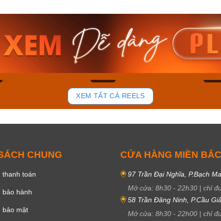
am MTS-
Casio Nam MTS-
Casio U
VDF
RS100L-1AVDF
230EL-
₫
4.276.000₫
2.117.0
50₫
3.634.600₫
1.799.
ay
Mua ngay
Mua 
92
45
XEM TẤT CẢ REELS
 SÁCH CHUNG
CỬA HÀNG MIỀN BẮ
 thanh toán
97 Trần Đại Nghĩa, P.Bạch Ma
Mở cửa:
8h30
-
22h30
|
chỉ đ
h bảo hành
58 Trần Đăng Ninh, P.Cầu Giấ
h bảo mật
Mở cửa:
8h30
-
22h00
|
chỉ đ