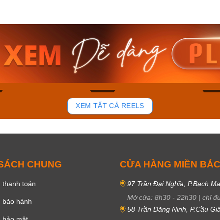
am MTS-
Casio Nam MTS-
Casio U
VDF
RS100L-1AVDF
230EL-
₫
4.276.000₫
2.117.0
50₫
3.634.600₫
1.799.
ay
Mua ngay
Mua 
81
38
XEM TẤT CẢ REELS
 SÁCH CHUNG
CỬA HÀNG MIỀN BẮ
 thanh toán
97 Trần Đại Nghĩa, P.Bạch Ma
Mở cửa:
8h30
-
22h30
|
chỉ đ
h bảo hành
58 Trần Đăng Ninh, P.Cầu Giấ
h bảo mật