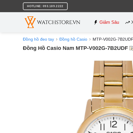
Bỏ
HOTLINE: 093.189.2222
qua
nội
dung
Giảm Sâu
Đồng hồ đeo tay
Đồng hồ Casio
MTP-V002G-7B2UD
Đồng Hồ Casio Nam MTP-V002G-7B2UDF