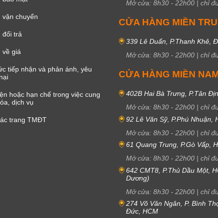
Mở cửa:
8h30
-
22h00
|
chỉ đ
 vận chuyển
CỬA HÀNG MIỀN TR
đổi trả
339 Lê Duẩn, P.Thanh Khê, 
 về giá
Mở cửa:
8h30
-
22h00
|
chỉ đ
c tiếp nhận và phản ánh, yêu
CỬA HÀNG MIỀN NA
nại
402B Hai Bà Trưng, P.Tân Đị
iện hoặc hạn chế trong việc cung
óa, dịch vụ
Mở cửa:
8h30
-
22h00
|
chỉ đ
92 Lê Văn Sỹ, P.Phú Nhuận,
các trang TMĐT
Mở cửa:
8h30
-
22h00
|
chỉ đ
61 Quang Trung, P.Gò Vấp,
Mở cửa:
8h30
-
22h00
|
chỉ đ
642 CMT8, P.Thủ Dầu Một, H
Dương)
Mở cửa:
8h30
-
22h00
|
chỉ đ
274 Võ Văn Ngân, P. Bình Th
Đức, HCM