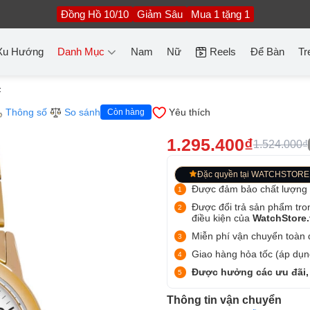
Đồng Hồ 10/10
Giảm Sâu
Mua 1 tặng 1
Xu Hướng
Danh Mục
Nam
Nữ
Reels
Để Bàn
Tr
F
Thông số
So sánh
Yêu thích
Còn hàng
1.295.400₫
1.524.000₫
Đặc quyền tại WATCHSTORE
Được đảm bảo chất lượng
Được đổi trả sản phẩm tro
điều kiện của
WatchStore
Miễn phí vận chuyển toàn q
Giao hàng hỏa tốc (áp dụng
Được hưởng các ưu đãi,
Thông tin vận chuyển