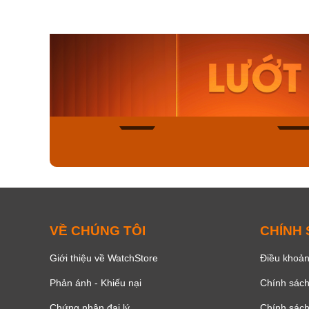
Orient Nam RA-
Casio N
AA0B05R19B
115D-1A
9.480.000₫
2.823.000
8.058.000₫
2.399.5
Mua ngay
Mua ng
137
VỀ CHÚNG TÔI
CHÍNH
Giới thiệu về WatchStore
Điều khoản
Phản ánh - Khiếu nại
Chính sác
Chứng nhận đại lý
Chính sác