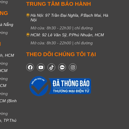
ường
TRUNG TÂM BẢO HÀNH
UNG
Hà Nội: 97 Trần Đại Nghĩa, P.Bạch Mai, Hà
Nội
Đà Nẵng
Mở cửa:
8h30
-
22h30
|
chỉ đường
ường
HCM: 92 Lê Văn Sỹ, P.Phú Nhuận, HCM
Mở cửa:
8h30
-
22h00
|
chỉ đường
M
THEO DÕI CHÚNG TÔI TẠI
nh, HCM
ường
 HCM
ường
 HCM
ường
CM (Bình
ường
ọ, TP.Thủ