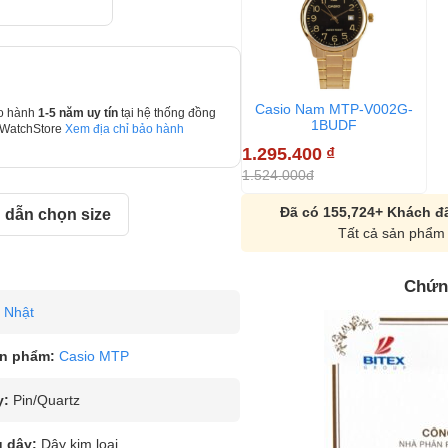
Casio Nam MTP-V002G-
o hành
1-5 năm uy tín
tại hệ thống đồng
1BUDF
 WatchStore
Xem địa chỉ bảo hành
1.295.400
₫
1.524.000đ
Đã có 155,724+ Khách đã
dẫn chọn size
Tất cả sản phẩm 
Chứn
Nhật
n phẩm:
Casio MTP
y:
Pin/Quartz
u dây:
Dây kim loại