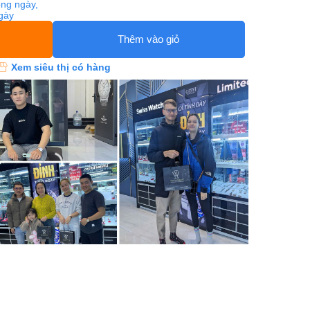
ng ngày,
ngày
Thêm vào giỏ
Xem siêu thị có hàng