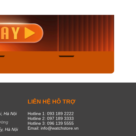
nisex AQ-
Casio Nữ LTP-V300L-
Casio
1ADF
4AUDF
1381L
00₫
1.893.000₫
1.893.
450₫
1.609.050₫
1.609
ngay
Mua ngay
Mua
46
17
C
LIÊN HỆ HỖ TRỢ
i, Hà Nội
Hotline 1: 093 189 2222
Hotline 2: 097 189 3333
ường
Hotline 3: 096 139 5555
Email: info@watchstore.vn
y, Hà Nội