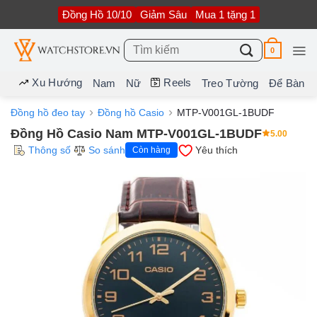
Bỏ
Đồng Hồ 10/10
Giảm Sâu
Mua 1 tặng 1
qua
nội
dung
Tìm
0
kiếm:
Xu Hướng
Reels
Nam
Nữ
Treo Tường
Để Bàn
Đồng hồ đeo tay
Đồng hồ Casio
MTP-V001GL-1BUDF
Đồng Hồ Casio Nam MTP-V001GL-1BUDF
5.00
Thông số
So sánh
Yêu thích
Còn hàng