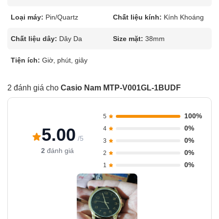
Loại máy:
Pin/Quartz
Chất liệu kính:
Kính Khoáng
Chất liệu dây:
Dây Da
Size mặt:
38mm
Tiện ích:
Giờ, phút, giây
2 đánh giá cho
Casio Nam MTP-V001GL-1BUDF
100%
5
0%
5.00
4
/5
0%
3
2
đánh giá
0%
2
0%
1