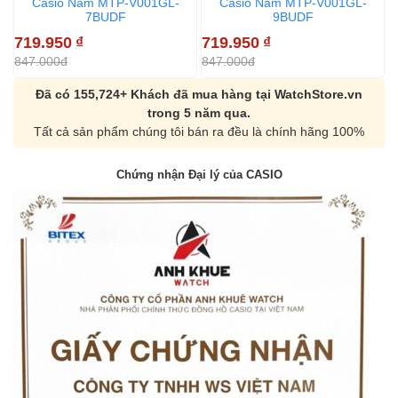
Casio Nam MTP-V001GL-
Casio Nam MTP-V001GL-
C
7BUDF
9BUDF
1
719.950
₫
719.950
₫
1
847.000đ
847.000đ
Đã có 155,724+ Khách đã mua hàng tại WatchStore.vn
trong 5 năm qua.
Tất cả sản phẩm chúng tôi bán ra đều là chính hãng 100%
Chứng nhận Đại lý của CASIO