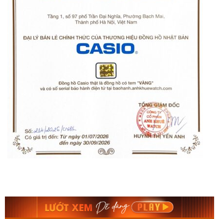
Orient Nam RA-
Casio Nam MTS-
AA0B05R19B
115D-1AVDF
9.480.000₫
2.823.000₫
8.058.000₫
2.399.550₫
Mua ngay
Mua ngay