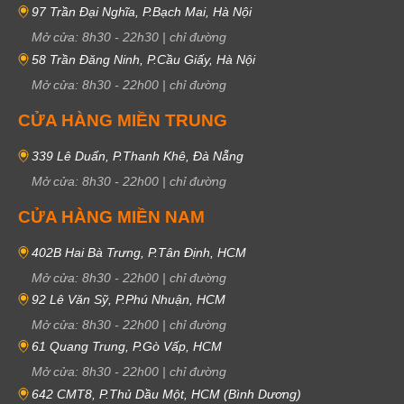
97 Trần Đại Nghĩa, P.Bạch Mai, Hà Nội
Mở cửa:
8h30
-
22h30
|
chỉ đường
58 Trần Đăng Ninh, P.Cầu Giấy, Hà Nội
Mở cửa:
8h30
-
22h00
|
chỉ đường
CỬA HÀNG MIỀN TRUNG
339 Lê Duẩn, P.Thanh Khê, Đà Nẵng
Mở cửa:
8h30
-
22h00
|
chỉ đường
CỬA HÀNG MIỀN NAM
402B Hai Bà Trưng, P.Tân Định, HCM
Mở cửa:
8h30
-
22h00
|
chỉ đường
92 Lê Văn Sỹ, P.Phú Nhuận, HCM
Mở cửa:
8h30
-
22h00
|
chỉ đường
61 Quang Trung, P.Gò Vấp, HCM
Mở cửa:
8h30
-
22h00
|
chỉ đường
642 CMT8, P.Thủ Dầu Một, HCM (Bình Dương)