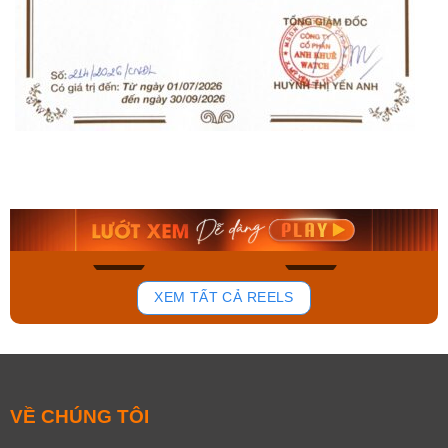
Orient Nam RA-
Casio Nam MTS-
AA0B05R19B
115D-1AVDF
9.480.000₫
2.823.000₫
8.058.000₫
2.399.550₫
Mua ngay
Mua ngay
136
81
XEM TẤT CẢ REELS
VỀ CHÚNG TÔI