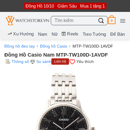
Bỏ
Đồng Hồ 10/10
Giảm Sâu
Mua 1 tặng 1
qua
nội
dung
Tìm
0
kiếm:
Xu Hướng
Reels
Nam
Nữ
Treo Tường
Để Bàn
Đồng hồ đeo tay
Đồng hồ Casio
MTP-TW100D-1AVDF
Đồng Hồ Casio Nam MTP-TW100D-1AVDF
Thông số
So sánh
Yêu thích
Liên hệ