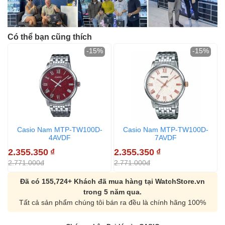
Có thể bạn cũng thích
-15%
-15%
Casio Nam MTP-TW100D-
Casio Nam MTP-TW100D-
4AVDF
7AVDF
2.355.350
₫
2.355.350
₫
2.771.000đ
2.771.000đ
Đã có 155,724+ Khách đã mua hàng tại WatchStore.vn
trong 5 năm qua.
Tất cả sản phẩm chúng tôi bán ra đều là chính hãng 100%