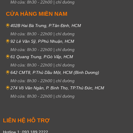
Mở cửa:
8h30
-
22h00
|
chỉ đường
CỬA HÀNG MIỀN NAM
402B Hai Bà Trưng, P.Tân Định, HCM
Mở cửa:
8h30
-
22h00
|
chỉ đường
92 Lê Văn Sỹ, P.Phú Nhuận, HCM
Mở cửa:
8h30
-
22h00
|
chỉ đường
61 Quang Trung, P.Gò Vấp, HCM
Mở cửa:
8h30
-
22h00
|
chỉ đường
642 CMT8, P.Thủ Dầu Một, HCM (Bình Dương)
Mở cửa:
8h30
-
22h00
|
chỉ đường
274 Võ Văn Ngân, P. Bình Thọ, TP.Thủ Đức, HCM
Mở cửa:
8h30
-
22h00
|
chỉ đường
LIÊN HỆ HỖ TRỢ
Hotline 1: 093 189 2222