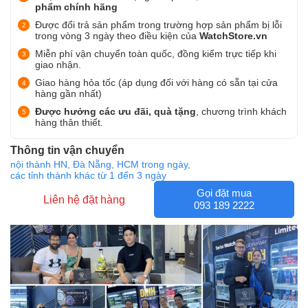
phẩm chính hãng
Được đổi trả sản phẩm trong trường hợp sản phẩm bị lỗi
trong vòng 3 ngày theo điều kiện của
WatchStore.vn
Miễn phí vận chuyển toàn quốc, đồng kiểm trực tiếp khi
giao nhận.
Giao hàng hỏa tốc (áp dụng đối với hàng có sẵn tại cửa
hàng gần nhất)
Được hưởng các ưu đãi, quà tặng
, chương trình khách
hàng thân thiết.
Thông tin vận chuyển
nội thành HN, Đà Nẵng, HCM trong ngày,
các tỉnh thành khác từ 1 đến 3 ngày
Gọi đặt mua
Liên hệ đặt hàng
093 189 2222