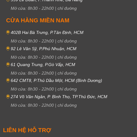
Mở cửa:
8h30
-
22h00
|
chỉ đường
CỬA HÀNG MIỀN NAM
402B Hai Bà Trưng, P.Tân Định, HCM
Mở cửa:
8h30
-
22h00
|
chỉ đường
92 Lê Văn Sỹ, P.Phú Nhuận, HCM
Mở cửa:
8h30
-
22h00
|
chỉ đường
61 Quang Trung, P.Gò Vấp, HCM
Mở cửa:
8h30
-
22h00
|
chỉ đường
642 CMT8, P.Thủ Dầu Một, HCM (Bình Dương)
Mở cửa:
8h30
-
22h00
|
chỉ đường
274 Võ Văn Ngân, P. Bình Thọ, TP.Thủ Đức, HCM
Mở cửa:
8h30
-
22h00
|
chỉ đường
LIÊN HỆ HỖ TRỢ