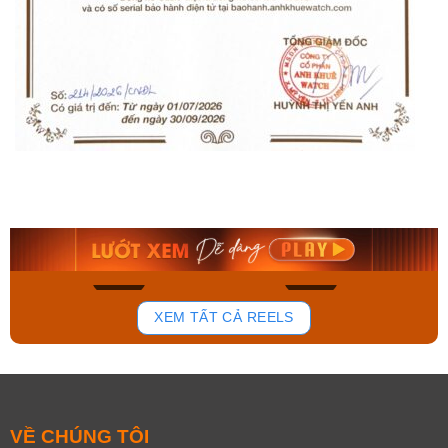
Orient Nam RA-
Casio Nam MTS-
AA0B05R19B
115D-1AVDF
9.480.000₫
2.823.000₫
8.058.000₫
2.399.550₫
Mua ngay
Mua ngay
150
85
XEM TẤT CẢ REELS
VỀ CHÚNG TÔI