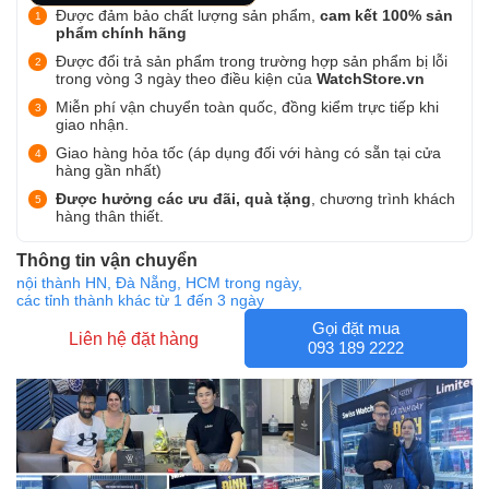
Được đảm bảo chất lượng sản phẩm,
cam kết 100% sản
phẩm chính hãng
Được đổi trả sản phẩm trong trường hợp sản phẩm bị lỗi
trong vòng 3 ngày theo điều kiện của
WatchStore.vn
Miễn phí vận chuyển toàn quốc, đồng kiểm trực tiếp khi
giao nhận.
Giao hàng hỏa tốc (áp dụng đối với hàng có sẵn tại cửa
hàng gần nhất)
Được hưởng các ưu đãi, quà tặng
, chương trình khách
hàng thân thiết.
Thông tin vận chuyển
nội thành HN, Đà Nẵng, HCM trong ngày,
các tỉnh thành khác từ 1 đến 3 ngày
Gọi đặt mua
Liên hệ đặt hàng
093 189 2222