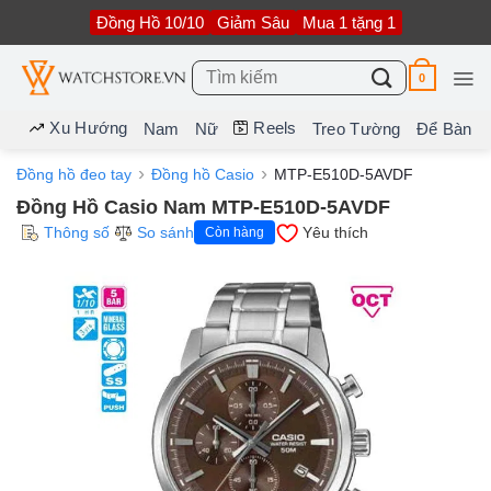
Bỏ
Đồng Hồ 10/10
Giảm Sâu
Mua 1 tặng 1
qua
nội
dung
Tìm
0
kiếm:
Xu Hướng
Reels
Nam
Nữ
Treo Tường
Để Bàn
Đồng hồ đeo tay
Đồng hồ Casio
MTP-E510D-5AVDF
Đồng Hồ Casio Nam MTP-E510D-5AVDF
Thông số
So sánh
Yêu thích
Còn hàng