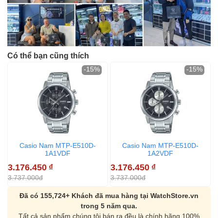
Có thể bạn cũng thích
-15%
-15%
Casio Nam MTP-E510D-
Casio Nam MTP-E510D-
1A1VDF
1A2VDF
3.176.450
₫
3.176.450
₫
3
3.737.000đ
3.737.000đ
3
Đã có 155,724+ Khách đã mua hàng tại WatchStore.vn
trong 5 năm qua.
Tất cả sản phẩm chúng tôi bán ra đều là chính hãng 100%