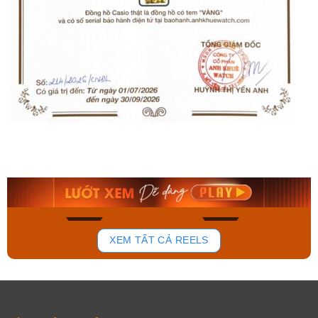
Orient Nam RA-
Casio Nam MTS-
AA0B05R19B
115D-1AVDF
9.480.000₫
2.823.000₫
8.058.000₫
2.399.550₫
Mua ngay
Mua ngay
129
78
XEM TẤT CẢ REELS