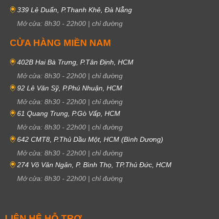
339 Lê Duẩn, P.Thanh Khê, Đà Nẵng
Mở cửa:
8h30
-
22h00
|
chỉ đường
CỬA HÀNG MIỀN NAM
402B Hai Bà Trưng, P.Tân Định, HCM
Mở cửa:
8h30
-
22h00
|
chỉ đường
92 Lê Văn Sỹ, P.Phú Nhuận, HCM
Mở cửa:
8h30
-
22h00
|
chỉ đường
61 Quang Trung, P.Gò Vấp, HCM
Mở cửa:
8h30
-
22h00
|
chỉ đường
642 CMT8, P.Thủ Dầu Một, HCM (Bình Dương)
Mở cửa:
8h30
-
22h00
|
chỉ đường
274 Võ Văn Ngân, P. Bình Thọ, TP.Thủ Đức, HCM
Mở cửa:
8h30
-
22h00
|
chỉ đường
LIÊN HỆ HỖ TRỢ