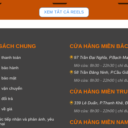
87
45
XEM TẤT CẢ REELS
 SÁCH CHUNG
CỬA HÀNG MIỀN BẮ
 thanh toán
97 Trần Đại Nghĩa, P.Bạch Ma
Mở cửa:
8h30
-
22h30
|
chỉ đ
h bảo hành
58 Trần Đăng Ninh, P.Cầu Giấ
h bảo mật
Mở cửa:
8h30
-
22h00
|
chỉ đ
 vận chuyển
CỬA HÀNG MIỀN TR
đổi trả
339 Lê Duẩn, P.Thanh Khê, 
 về giá
Mở cửa:
8h30
-
22h00
|
chỉ đ
c tiếp nhận và phản ánh, yêu
CỬA HÀNG MIỀN NA
nại