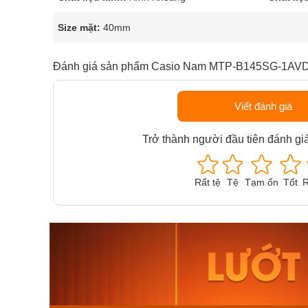
Size mặt:
40mm
Đánh giá sản phẩm Casio Nam MTP-B145SG-1AV
Viết đánh giá
Trở thành người đầu tiên đánh gi
Rất tệ
Tệ
Tạm ổn
Tốt
R
Orient Nam RA-
Casio N
AA0B05R19B
115D-1A
9.480.000₫
2.823.000
8.058.000₫
2.399.5
Mua ngay
Mua ng