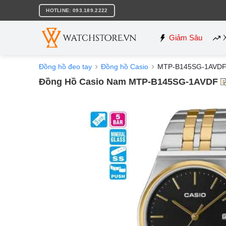
Bỏ
HOTLINE: 093.189.2222
qua
nội
dung
Giảm Sâu
Đồng hồ đeo tay
Đồng hồ Casio
MTP-B145SG-1AVD
Đồng Hồ Casio Nam MTP-B145SG-1AVDF