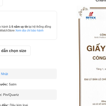
Chứn
o hành
1-5 năm uy tín
tại hệ thống đồng
 WatchStore
Xem địa chỉ bảo hành
dẫn chọn size
Nhật
nước:
5atm
y:
Pin/Quartz
u dây:
Dây kim loại