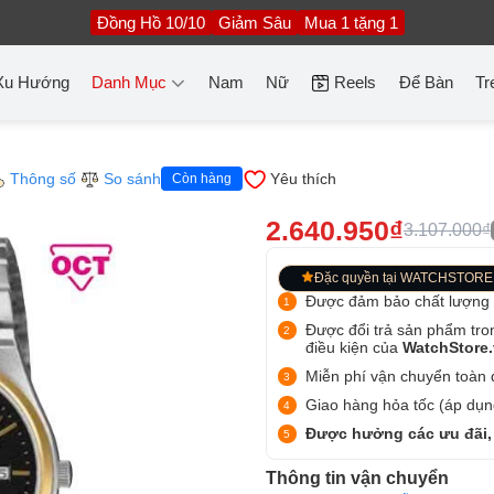
Đồng Hồ 10/10
Giảm Sâu
Mua 1 tặng 1
Xu Hướng
Danh Mục
Nam
Nữ
Reels
Để Bàn
Tr
F
Thông số
So sánh
Yêu thích
Còn hàng
2.640.950₫
3.107.000₫
Đặc quyền tại WATCHSTORE
Được đảm bảo chất lượng
Được đổi trả sản phẩm tro
điều kiện của
WatchStore
Miễn phí vận chuyển toàn q
Giao hàng hỏa tốc (áp dụng
Được hưởng các ưu đãi,
Thông tin vận chuyển