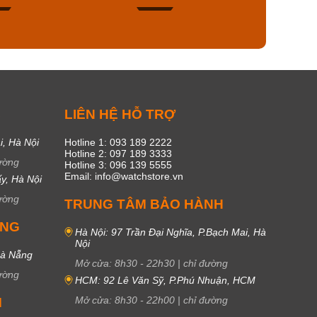
49
18
C
LIÊN HỆ HỖ TRỢ
i, Hà Nội
Hotline 1: 093 189 2222
Hotline 2: 097 189 3333
ường
Hotline 3: 096 139 5555
Email: info@watchstore.vn
y, Hà Nội
ường
TRUNG TÂM BẢO HÀNH
UNG
Hà Nội: 97 Trần Đại Nghĩa, P.Bạch Mai, Hà
Nội
Đà Nẵng
Mở cửa:
8h30
-
22h30
|
chỉ đường
ường
HCM: 92 Lê Văn Sỹ, P.Phú Nhuận, HCM
Mở cửa:
8h30
-
22h00
|
chỉ đường
M