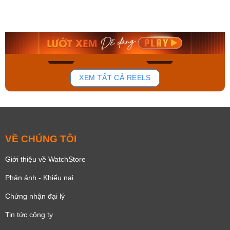
Orient Nam RA-
Casio Nam MTS-
AA0B05R19B
115D-1AVDF
9.480.000₫
2.823.000₫
8.058.000₫
2.399.550₫
Mua ngay
Mua ngay
175
100
XEM TẤT CẢ REELS
VỀ CHÚNG TÔI
Giới thiệu về WatchStore
Phản ánh - Khiếu nại
Chứng nhận đại lý
Tin tức công ty