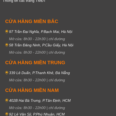
Thông tin các trang TMĐT
CỬA HÀNG MIỀN BẮC
97 Trần Đại Nghĩa, P.Bạch Mai, Hà Nội
Mở cửa:
8h30
-
22h30
|
chỉ đường
58 Trần Đăng Ninh, P.Cầu Giấy, Hà Nội
Mở cửa:
8h30
-
22h00
|
chỉ đường
CỬA HÀNG MIỀN TRUNG
339 Lê Duẩn, P.Thanh Khê, Đà Nẵng
Mở cửa:
8h30
-
22h00
|
chỉ đường
CỬA HÀNG MIỀN NAM
402B Hai Bà Trưng, P.Tân Định, HCM
Mở cửa:
8h30
-
22h00
|
chỉ đường
92 Lê Văn Sỹ, P.Phú Nhuận, HCM