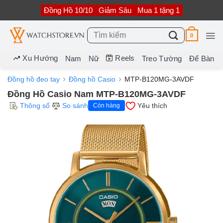
Bỏ
Đồng Hồ 10/10
Giảm Sâu
Mua 1 tặng 1
qua
nội
dung
Tìm
0
kiếm:
Xu Hướng
Reels
Nam
Nữ
Treo Tường
Để Bàn
Đồng hồ đeo tay
Đồng hồ Casio
MTP-B120MG-3AVDF
Đồng Hồ Casio Nam MTP-B120MG-3AVDF
Thông số
So sánh
Yêu thích
Còn hàng