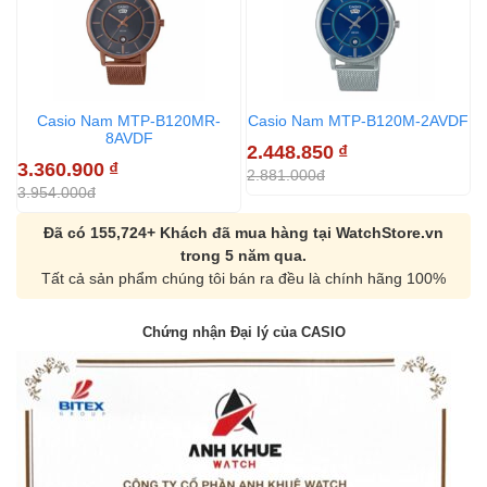
Casio Nam MTP-B120MR-
Casio Nam MTP-B120M-2AVDF
C
8AVDF
2.448.850
₫
2
3.360.900
₫
2.881.000đ
2
3.954.000đ
Đã có 155,724+ Khách đã mua hàng tại WatchStore.vn
trong 5 năm qua.
Tất cả sản phẩm chúng tôi bán ra đều là chính hãng 100%
Chứng nhận Đại lý của CASIO