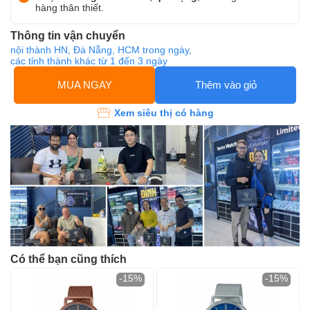
hàng thân thiết.
Thông tin vận chuyển
nội thành HN, Đà Nẵng, HCM trong ngày,
các tỉnh thành khác từ 1 đến 3 ngày
MUA NGAY
Thêm vào giỏ
Xem siêu thị có hàng
Có thể bạn cũng thích
-15%
-15%