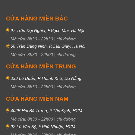
CỬA HÀNG MIỀN BẮC
97 Trần Đại Nghĩa, P.Bạch Mai, Hà Nội
Mở cửa:
8h30
-
22h30
|
chỉ đường
58 Trần Đăng Ninh, P.Cầu Giấy, Hà Nội
Mở cửa:
8h30
-
22h00
|
chỉ đường
CỬA HÀNG MIỀN TRUNG
339 Lê Duẩn, P.Thanh Khê, Đà Nẵng
Mở cửa:
8h30
-
22h00
|
chỉ đường
CỬA HÀNG MIỀN NAM
402B Hai Bà Trưng, P.Tân Định, HCM
Mở cửa:
8h30
-
22h00
|
chỉ đường
92 Lê Văn Sỹ, P.Phú Nhuận, HCM
Mở cửa:
8h30
-
22h00
|
chỉ đường