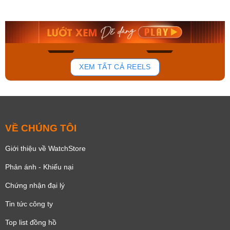
AA0B05R19B
115D-1AVDF
9.480.000₫
2.823.000₫
8.058.000₫
2.399.550₫
Mua ngay
Mua ngay
168
96
XEM TẤT CẢ REELS
VỀ CHÚNG TÔI
Giới thiệu về WatchStore
Phản ánh - Khiếu nại
Chứng nhận đại lý
Tin tức công ty
Top list đồng hồ