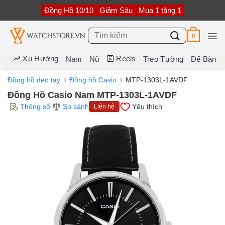
Bỏ
Đồng Hồ 10/10
Giảm Sâu
Mua 1 tặng 1
qua
nội
dung
Tìm
0
kiếm:
Xu Hướng
Reels
Nam
Nữ
Treo Tường
Để Bàn
Đồng hồ đeo tay
Đồng hồ Casio
MTP-1303L-1AVDF
Đồng Hồ Casio Nam MTP-1303L-1AVDF
Thông số
So sánh
Yêu thích
Liên hệ