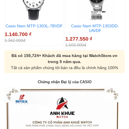
Casio Nam MTP-1303L-7BVDF
Casio Nam MTP-1303DD-
1AVDF
1.140.700
₫
1.277.550
₫
1
1.342.000đ
1.503.000đ
1
Đã có 155,724+ Khách đã mua hàng tại WatchStore.vn
trong 5 năm qua.
Tất cả sản phẩm chúng tôi bán ra đều là chính hãng 100%
Chứng nhận Đại lý của CASIO